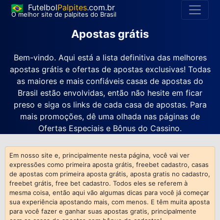
Futelbol
Palpites
.com.br
O melhor site de palpites do Brasil
Apostas grátis
Bem-vindo. Aqui está a lista definitiva das melhores
apostas grátis e ofertas de apostas exclusivas! Todas
as maiores e mais confiáveis casas de apostas do
Brasil estão envolvidas, então não hesite em ficar
preso e siga os links de cada casa de apostas. Para
mais promoções, dê uma olhada nas páginas de
Ofertas Especiais e Bônus do Cassino.
Em nosso site e, principalmente nesta página, você vai ver
expressões como primeira aposta grátis, freebet cadastro, casas
de apostas com primeira aposta grátis, aposta gratis no cadastro,
freebet grátis, free bet cadastro. Todos eles se referem à
mesma coisa, então aqui vão algumas dicas para você já começar
sua experiência apostando mais, com menos. E têm muita aposta
para você fazer e ganhar suas apostas gratis, principalmente