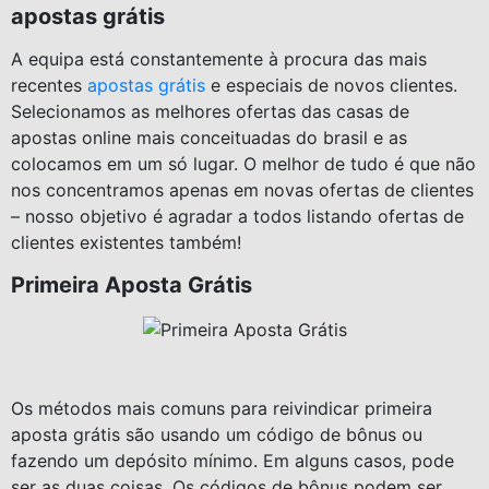
apostas grátis
A equipa está constantemente à procura das mais
recentes
apostas grátis
e especiais de novos clientes.
Selecionamos as melhores ofertas das casas de
apostas online mais conceituadas do brasil e as
colocamos em um só lugar. O melhor de tudo é que não
nos concentramos apenas em novas ofertas de clientes
– nosso objetivo é agradar a todos listando ofertas de
clientes existentes também!
Primeira Aposta Grátis
Os métodos mais comuns para reivindicar primeira
aposta grátis são usando um código de bônus ou
fazendo um depósito mínimo. Em alguns casos, pode
ser as duas coisas. Os códigos de bônus podem ser