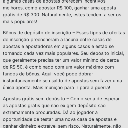
algumas casas de apostas oferecem incentivos
melhores, como apostar R$ 100, ganhar uma aposta
grátis de R$ 300. Naturalmente, estes tendem a ser os
mais populares!
Bônus de depósito de inscrição – Esses tipos de ofertas
de inscrição preencheram a lacuna entre casas de
apostas e apostadores em alguns casos e estão se
tornando cada vez mais populares. Seu depósito inicial,
que geralmente precisa ter um valor mínimo de cerca
de R$ 50, é combinado com um valor máximo com
fundos de bônus. Aqui, você pode dobrar
instantaneamente seu saldo de apostas sem fazer uma
única aposta. Mais munição para ir para a guerra!
Apostas grátis sem depósito – Como seria de esperar,
as apostas grátis que não exigem depósito são
extremamente procuradas. Dá ao jogador a
oportunidade de testar uma nova casa de apostas e
ganhar dinheiro extraível sem risco. Naturalmente, não