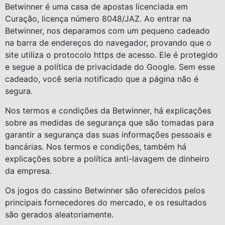
Betwinner é uma casa de apostas licenciada em
Curação, licença número 8048/JAZ. Ao entrar na
Betwinner, nos deparamos com um pequeno cadeado
na barra de endereços do navegador, provando que o
site utiliza o protocolo https de acesso. Ele é protegido
e segue a política de privacidade do Google. Sem esse
cadeado, você seria notificado que a página não é
segura.
Nos termos e condições da Betwinner, há explicações
sobre as medidas de segurança que são tomadas para
garantir a segurança das suas informações pessoais e
bancárias. Nos termos e condições, também há
explicações sobre a política anti-lavagem de dinheiro
da empresa.
Os jogos do cassino Betwinner são oferecidos pelos
principais fornecedores do mercado, e os resultados
são gerados aleatoriamente.