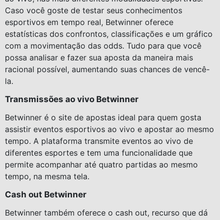
Caso você goste de testar seus conhecimentos
esportivos em tempo real, Betwinner oferece
estatísticas dos confrontos, classificações e um gráfico
com a movimentação das odds. Tudo para que você
possa analisar e fazer sua aposta da maneira mais
racional possível, aumentando suas chances de vencê-
la.
Transmissões ao vivo Betwinner
Betwinner é o site de apostas ideal para quem gosta
assistir eventos esportivos ao vivo e apostar ao mesmo
tempo. A plataforma transmite eventos ao vivo de
diferentes esportes e tem uma funcionalidade que
permite acompanhar até quatro partidas ao mesmo
tempo, na mesma tela.
Cash out Betwinner
Betwinner também oferece o cash out, recurso que dá