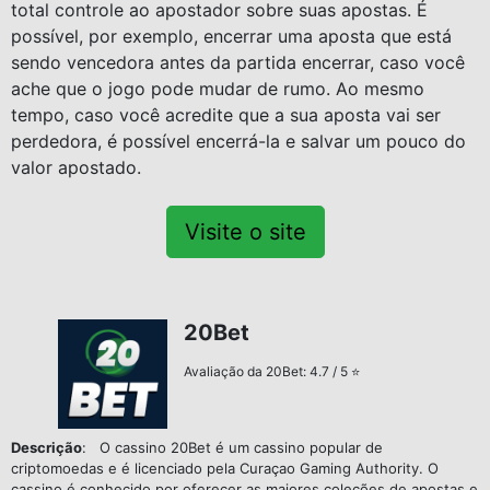
total controle ao apostador sobre suas apostas. É
possível, por exemplo, encerrar uma aposta que está
sendo vencedora antes da partida encerrar, caso você
ache que o jogo pode mudar de rumo. Ao mesmo
tempo, caso você acredite que a sua aposta vai ser
perdedora, é possível encerrá-la e salvar um pouco do
valor apostado.
Visite o site
20Bet
Avaliação da 20Bet: 4.7 / 5 ⭐
Descrição
: O cassino 20Bet é um cassino popular de
criptomoedas e é licenciado pela Curaçao Gaming Authority. O
cassino é conhecido por oferecer as maiores coleções de apostas e