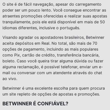
O site é de fácil navegação, apesar do carregamento
poder ser um pouco lento. Você consegue encontrar as
atraentes promoções oferecidas e realizar suas apostas
tranquilamente, pois ele está disponível em mais de 50
idiomas diferentes, inclusive o português.
Visando agradar os apostadores brasileiros, Betwinner
aceita depósitos em Real. No total, são mais de 70
opções de pagamento, incluindo as mais populares
como Pix, cartão de crédito, transferência bancária,
boleto. Caso você queira tirar alguma dúvida ou fazer
alguma reclamação, é possível telefonar, enviar um e-
mail ou conversar com um atendente através do chat
ao vivo.
Betwinner é uma excelente escolha para quem procura
um site repleto de opções de apostas e promoções.
BETWINNER É CONFIÁVEL?