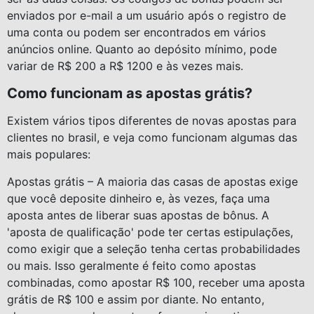
enviados por e-mail a um usuário após o registro de
uma conta ou podem ser encontrados em vários
anúncios online. Quanto ao depósito mínimo, pode
variar de R$ 200 a R$ 1200 e às vezes mais.
Como funcionam as apostas grátis?
Existem vários tipos diferentes de novas apostas para
clientes no brasil, e veja como funcionam algumas das
mais populares:
Apostas grátis – A maioria das casas de apostas exige
que você deposite dinheiro e, às vezes, faça uma
aposta antes de liberar suas apostas de bônus. A
'aposta de qualificação' pode ter certas estipulações,
como exigir que a seleção tenha certas probabilidades
ou mais. Isso geralmente é feito como apostas
combinadas, como apostar R$ 100, receber uma aposta
grátis de R$ 100 e assim por diante. No entanto,