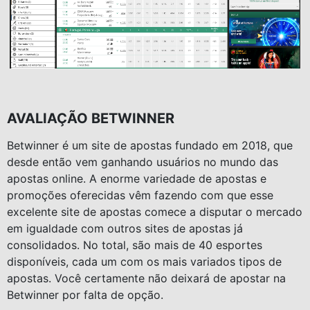
AVALIAÇÃO BETWINNER
Betwinner é um site de apostas fundado em 2018, que
desde então vem ganhando usuários no mundo das
apostas online. A enorme variedade de apostas e
promoções oferecidas vêm fazendo com que esse
excelente site de apostas comece a disputar o mercado
em igualdade com outros sites de apostas já
consolidados. No total, são mais de 40 esportes
disponíveis, cada um com os mais variados tipos de
apostas. Você certamente não deixará de apostar na
Betwinner por falta de opção.