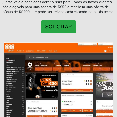
juntar, vale a pena considerar o 888Sport. Todos os novos clientes
são elegíveis para uma aposta de R$50 e recebem uma oferta de
bônus de R$200 que pode ser reivindicada clicando no botão acima.
SOLICITAR