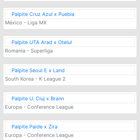
Palpite Cruz Azul x Puebla
México - Liga MX
Palpite UTA Arad x Otelul
Romania - Superliga
Palpite Seoul E x Land
South Korea - K League 2
Palpite U. Cluj x Brann
Europa - Conference League
Palpite Paide x Zira
Europa - Conference League