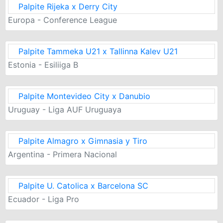
Palpite Rijeka x Derry City
Europa - Conference League
Palpite Tammeka U21 x Tallinna Kalev U21
Estonia - Esiliiga B
Palpite Montevideo City x Danubio
Uruguay - Liga AUF Uruguaya
Palpite Almagro x Gimnasia y Tiro
Argentina - Primera Nacional
Palpite U. Catolica x Barcelona SC
Ecuador - Liga Pro