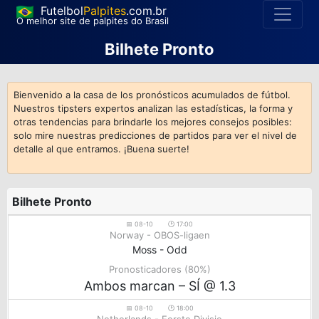
Futelbol
Palpites
.com.br
O melhor site de palpites do Brasil
Bilhete Pronto
Bienvenido a la casa de los pronósticos acumulados de fútbol.
Nuestros tipsters expertos analizan las estadísticas, la forma y
otras tendencias para brindarle los mejores consejos posibles:
solo mire nuestras predicciones de partidos para ver el nivel de
detalle al que entramos. ¡Buena suerte!
Bilhete Pronto
📅 08-10 🕑 17:00
Norway - OBOS-ligaen
Moss - Odd
Pronosticadores (80%)
Ambos marcan – SÍ @ 1.3
📅 08-10 🕑 18:00