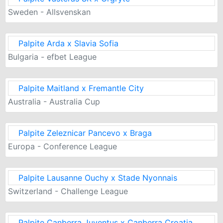
Sweden - Allsvenskan
Palpite Arda x Slavia Sofia
Bulgaria - efbet League
Palpite Maitland x Fremantle City
Australia - Australia Cup
Palpite Zeleznicar Pancevo x Braga
Europa - Conference League
Palpite Lausanne Ouchy x Stade Nyonnais
Switzerland - Challenge League
Palpite Canberra Juventus x Canberra Croatia