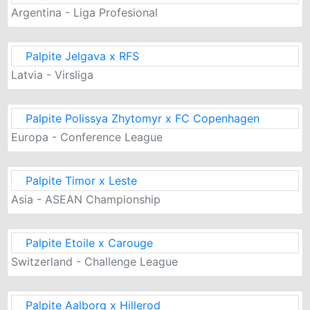
Argentina - Liga Profesional
Palpite Jelgava x RFS
Latvia - Virsliga
Palpite Polissya Zhytomyr x FC Copenhagen
Europa - Conference League
Palpite Timor x Leste
Asia - ASEAN Championship
Palpite Etoile x Carouge
Switzerland - Challenge League
Palpite Aalborg x Hillerod