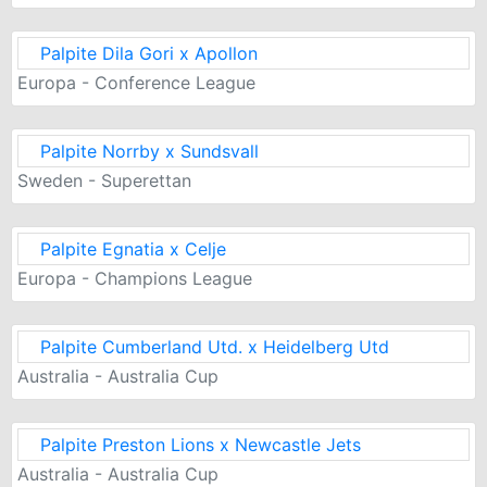
Palpite Dila Gori x Apollon
Europa - Conference League
Palpite Norrby x Sundsvall
Sweden - Superettan
Palpite Egnatia x Celje
Europa - Champions League
Palpite Cumberland Utd. x Heidelberg Utd
Australia - Australia Cup
Palpite Preston Lions x Newcastle Jets
Australia - Australia Cup