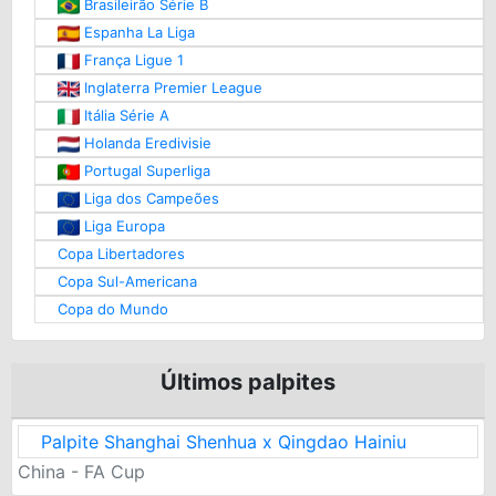
Brasileirão Série B
Espanha La Liga
França Ligue 1
Inglaterra Premier League
Itália Série A
Holanda Eredivisie
Portugal Superliga
Liga dos Campeões
Liga Europa
Copa Libertadores
Copa Sul-Americana
Copa do Mundo
Últimos palpites
Palpite Shanghai Shenhua x Qingdao Hainiu
China - FA Cup