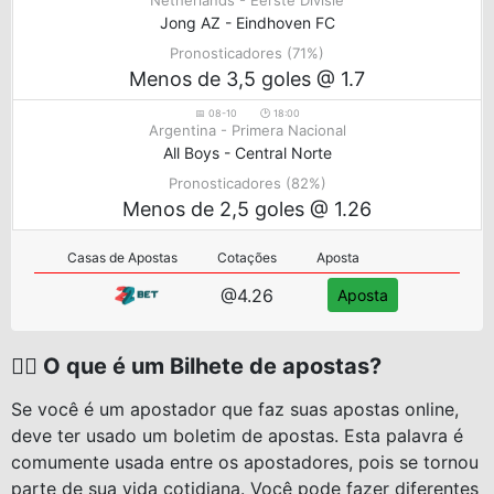
Netherlands - Eerste Divisie
Jong AZ - Eindhoven FC
Pronosticadores (71%)
Menos de 3,5 goles @ 1.7
📅 08-10 🕑 18:00
Argentina - Primera Nacional
All Boys - Central Norte
Pronosticadores (82%)
Menos de 2,5 goles @ 1.26
Casas de Apostas
Cotações
Aposta
@4.26
Aposta
🙋‍♂️ O que é um Bilhete de apostas?
Se você é um apostador que faz suas apostas online,
deve ter usado um boletim de apostas. Esta palavra é
comumente usada entre os apostadores, pois se tornou
parte de sua vida cotidiana. Você pode fazer diferentes