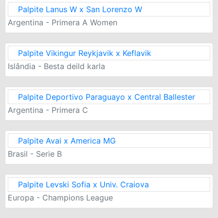
Palpite Lanus W x San Lorenzo W
Argentina - Primera A Women
Palpite Vikingur Reykjavik x Keflavik
Islândia - Besta deild karla
Palpite Deportivo Paraguayo x Central Ballester
Argentina - Primera C
Palpite Avai x America MG
Brasil - Serie B
Palpite Levski Sofia x Univ. Craiova
Europa - Champions League