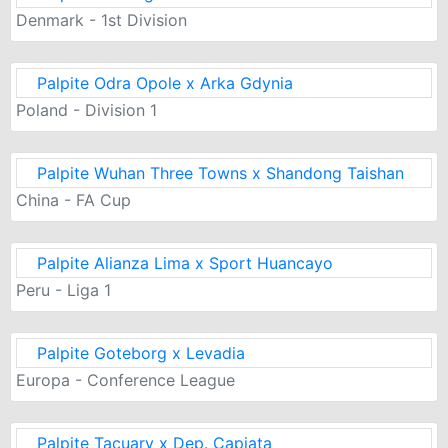
Denmark - 1st Division
Palpite Odra Opole x Arka Gdynia
Poland - Division 1
Palpite Wuhan Three Towns x Shandong Taishan
China - FA Cup
Palpite Alianza Lima x Sport Huancayo
Peru - Liga 1
Palpite Goteborg x Levadia
Europa - Conference League
Palpite Tacuary x Dep. Capiata