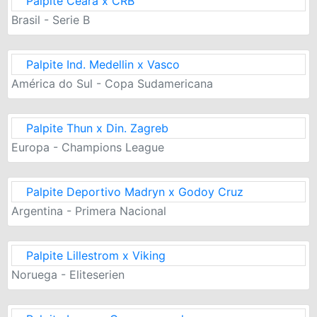
Palpite Ceara x CRB
Brasil - Serie B
Palpite Ind. Medellin x Vasco
América do Sul - Copa Sudamericana
Palpite Thun x Din. Zagreb
Europa - Champions League
Palpite Deportivo Madryn x Godoy Cruz
Argentina - Primera Nacional
Palpite Lillestrom x Viking
Noruega - Eliteserien