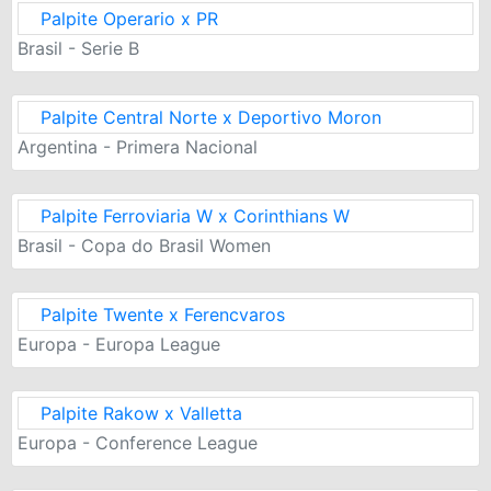
Palpite Operario x PR
Brasil - Serie B
Palpite Central Norte x Deportivo Moron
Argentina - Primera Nacional
Palpite Ferroviaria W x Corinthians W
Brasil - Copa do Brasil Women
Palpite Twente x Ferencvaros
Europa - Europa League
Palpite Rakow x Valletta
Europa - Conference League