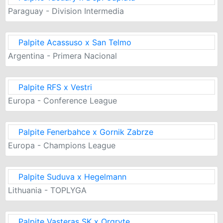
Paraguay - Division Intermedia
Palpite Acassuso x San Telmo
Argentina - Primera Nacional
Palpite RFS x Vestri
Europa - Conference League
Palpite Fenerbahce x Gornik Zabrze
Europa - Champions League
Palpite Suduva x Hegelmann
Lithuania - TOPLYGA
Palpite Vasteras SK x Orgryte