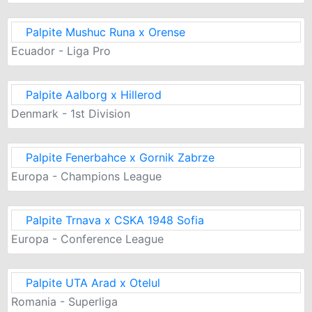
Palpite Mushuc Runa x Orense
Ecuador - Liga Pro
Palpite Aalborg x Hillerod
Denmark - 1st Division
Palpite Fenerbahce x Gornik Zabrze
Europa - Champions League
Palpite Trnava x CSKA 1948 Sofia
Europa - Conference League
Palpite UTA Arad x Otelul
Romania - Superliga