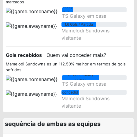
0.5
marcados
Gols /
Partid
TS Galaxy em casa
a
1.6 Gols / Partida
Mamelodi Sundowns
visitante
Gols recebidos
Quem vai conceder mais?
Mamelodi Sundowns es un 112.50%
melhor em termos de gols
sofridos
1.7 concedido /
partido
TS Galaxy em casa
0.8
concedid
Mamelodi Sundowns
o / partido
visitante
sequência de ambas as equipes