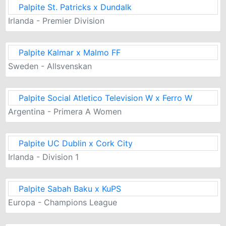
Palpite St. Patricks x Dundalk
Irlanda - Premier Division
Palpite Kalmar x Malmo FF
Sweden - Allsvenskan
Palpite Social Atletico Television W x Ferro W
Argentina - Primera A Women
Palpite UC Dublin x Cork City
Irlanda - Division 1
Palpite Sabah Baku x KuPS
Europa - Champions League