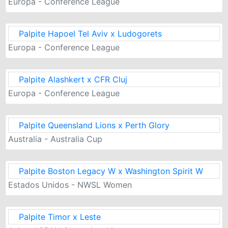
Europa - Conference League
Palpite Hapoel Tel Aviv x Ludogorets
Europa - Conference League
Palpite Alashkert x CFR Cluj
Europa - Conference League
Palpite Queensland Lions x Perth Glory
Australia - Australia Cup
Palpite Boston Legacy W x Washington Spirit W
Estados Unidos - NWSL Women
Palpite Timor x Leste