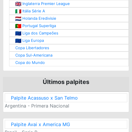
Inglaterra Premier League
Itália Série A
Holanda Eredivisie
Portugal Superliga
Liga dos Campeões
Liga Europa
Copa Libertadores
Copa Sul-Americana
Copa do Mundo
Últimos palpites
Palpite Acassuso x San Telmo
Argentina - Primera Nacional
Palpite Avai x America MG