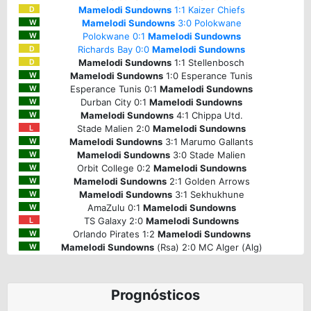
Mamelodi Sundowns
1:1 Kaizer Chiefs
D
Mamelodi Sundowns
3:0 Polokwane
W
Polokwane 0:1
Mamelodi Sundowns
W
Richards Bay 0:0
Mamelodi Sundowns
D
Mamelodi Sundowns
1:1 Stellenbosch
D
Mamelodi Sundowns
1:0 Esperance Tunis
W
Esperance Tunis 0:1
Mamelodi Sundowns
W
Durban City 0:1
Mamelodi Sundowns
W
Mamelodi Sundowns
4:1 Chippa Utd.
W
Stade Malien 2:0
Mamelodi Sundowns
L
Mamelodi Sundowns
3:1 Marumo Gallants
W
Mamelodi Sundowns
3:0 Stade Malien
W
Orbit College 0:2
Mamelodi Sundowns
W
Mamelodi Sundowns
2:1 Golden Arrows
W
Mamelodi Sundowns
3:1 Sekhukhune
W
AmaZulu 0:1
Mamelodi Sundowns
W
TS Galaxy 2:0
Mamelodi Sundowns
L
Orlando Pirates 1:2
Mamelodi Sundowns
W
Mamelodi Sundowns
(Rsa) 2:0 MC Alger (Alg)
W
Prognósticos