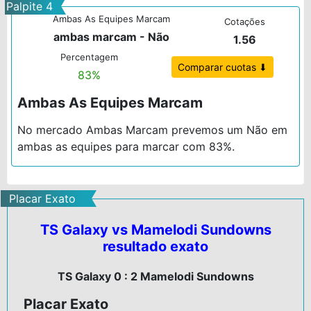
Palpite 4
Ambas As Equipes Marcam
Cotações
ambas marcam - Não
1.56
Percentagem
Comparar cuotas ⬇
83%
Ambas As Equipes Marcam
No mercado Ambas Marcam prevemos um Não em
ambas as equipes para marcar com 83%.
Placar Exato
TS Galaxy vs Mamelodi Sundowns
resultado exato
TS Galaxy 0 : 2 Mamelodi Sundowns
Placar Exato