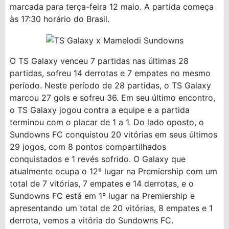
marcada para terça-feira 12 maio. A partida começa
às 17:30 horário do Brasil.
O TS Galaxy venceu 7 partidas nas últimas 28
partidas, sofreu 14 derrotas e 7 empates no mesmo
período. Neste período de 28 partidas, o TS Galaxy
marcou 27 gols e sofreu 36. Em seu último encontro,
o TS Galaxy jogou contra a equipe e a partida
terminou com o placar de 1 a 1. Do lado oposto, o
Sundowns FC conquistou 20 vitórias em seus últimos
29 jogos, com 8 pontos compartilhados
conquistados e 1 revés sofrido. O Galaxy que
atualmente ocupa o 12º lugar na Premiership com um
total de 7 vitórias, 7 empates e 14 derrotas, e o
Sundowns FC está em 1º lugar na Premiership e
apresentando um total de 20 vitórias, 8 empates e 1
derrota, vemos a vitória do Sundowns FC.