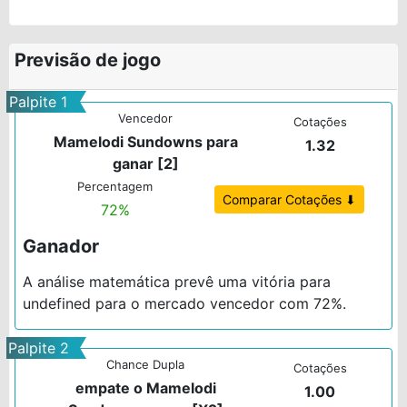
Previsão de jogo
Palpite 1
Vencedor
Cotações
Mamelodi Sundowns para
1.32
ganar [2]
Percentagem
Comparar Cotações ⬇
72%
Ganador
A análise matemática prevê uma vitória para
undefined para o mercado vencedor com 72%.
Palpite 2
Chance Dupla
Cotações
empate o Mamelodi
1.00