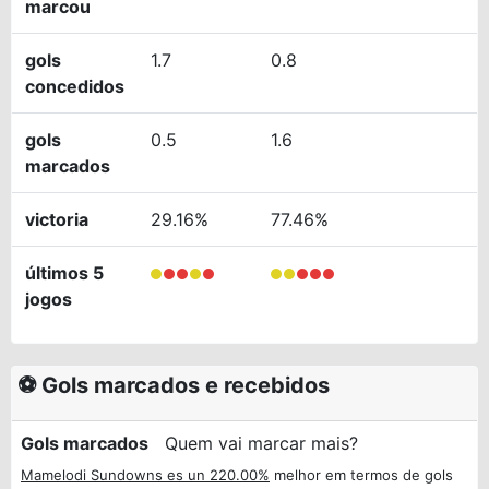
marcou
gols
1.7
0.8
concedidos
gols
0.5
1.6
marcados
victoria
29.16%
77.46%
últimos 5
jogos
⚽ Gols marcados e recebidos
Gols marcados
Quem vai marcar mais?
Mamelodi Sundowns es un 220.00%
melhor em termos de gols