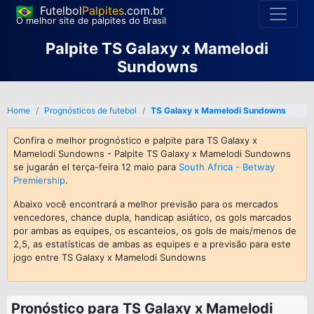
Futelbol
Palpites
.com.br
O melhor site de palpites do Brasil
Palpite TS Galaxy x Mamelodi
Sundowns
Home
Prognósticos de futebol
TS Galaxy x Mamelodi Sundowns
Confira o melhor prognóstico e palpite para TS Galaxy x
Mamelodi Sundowns - Palpite TS Galaxy x Mamelodi Sundowns
se jugarán el terça-feira 12 maio para
South Africa - Betway
Premiership
.
Abaixo você encontrará a melhor previsão para os mercados
vencedores, chance dupla, handicap asiático, os gols marcados
por ambas as equipes, os escanteios, os gols de mais/menos de
2,5, as estatísticas de ambas as equipes e a previsão para este
jogo entre TS Galaxy x Mamelodi Sundowns
Pronóstico para TS Galaxy x Mamelodi