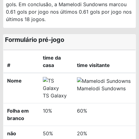
gols. Em conclusão, a Mamelodi Sundowns marcou
0.61 gols por jogo nos últimos 0.61 gols por jogo nos
últimos 18 jogos.
Formulário pré-jogo
time da
#
casa
time visitante
Nome
Mamelodi Sundowns
TS Galaxy
Folha em
10%
60%
branco
não
50%
20%