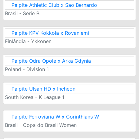
Palpite Athletic Club x Sao Bernardo
Brasil - Serie B
Palpite KPV Kokkola x Rovaniemi
Finlândia - Ykkonen
Palpite Odra Opole x Arka Gdynia
Poland - Division 1
Palpite Ulsan HD x Incheon
South Korea - K League 1
Palpite Ferroviaria W x Corinthians W
Brasil - Copa do Brasil Women