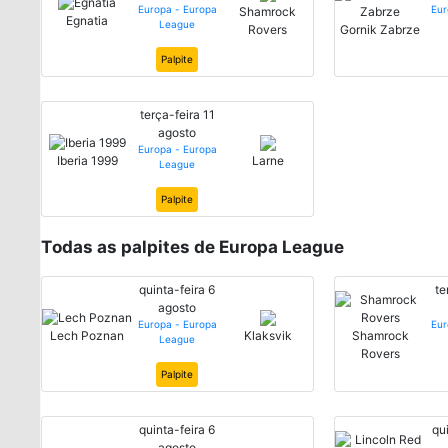
Europa - Europa
Eur
Shamrock
Egnatia
League
Rovers
Gornik Zabrze
Palpite
terça-feira 11
agosto
Europa - Europa
Larne
Iberia 1999
League
Palpite
Tоdаs аs раlрitеs dе Europa League
quinta-feira 6
te
agosto
Europa - Europa
Eur
Klaksvik
Shamrock
Lech Poznan
League
Rovers
Palpite
quinta-feira 6
qu
agosto