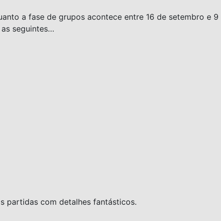
uanto a fase de grupos acontece entre 16 de setembro e 9
 as seguintes…
s partidas com detalhes fantásticos.