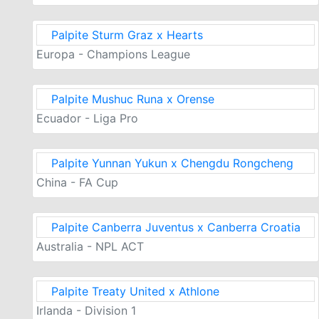
Palpite Sturm Graz x Hearts
Europa - Champions League
Palpite Mushuc Runa x Orense
Ecuador - Liga Pro
Palpite Yunnan Yukun x Chengdu Rongcheng
o
China - FA Cup
Palpite Canberra Juventus x Canberra Croatia
Australia - NPL ACT
Palpite Treaty United x Athlone
Irlanda - Division 1