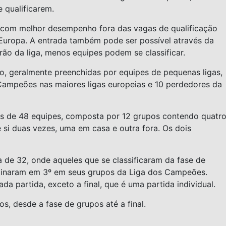
e qualificarem.
s com melhor desempenho fora das vagas de qualificação
 Europa. A entrada também pode ser possível através da
ão da liga, menos equipes podem se classificar.
o, geralmente preenchidas por equipes de pequenas ligas,
Campeões nas maiores ligas europeias e 10 perdedores da
s de 48 equipes, composta por 12 grupos contendo quatr
 si duas vezes, uma em casa e outra fora. Os dois
 de 32, onde aqueles que se classificaram da fase de
minaram em 3º em seus grupos da Liga dos Campeões.
da partida, exceto a final, que é uma partida individual.
, desde a fase de grupos até a final.