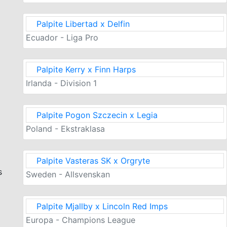
Palpite Libertad x Delfin
Ecuador - Liga Pro
Palpite Kerry x Finn Harps
Irlanda - Division 1
Palpite Pogon Szczecin x Legia
Poland - Ekstraklasa
Palpite Vasteras SK x Orgryte
s
Sweden - Allsvenskan
Palpite Mjallby x Lincoln Red Imps
Europa - Champions League