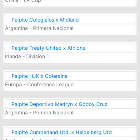
China - FA Cup
Palpite Colegiales x Midland
Argentina - Primera Nacional
Palpite Treaty United x Athlone
Irlanda - Division 1
Palpite HJK x Coleraine
Europa - Conference League
Palpite Deportivo Madryn x Godoy Cruz
Argentina - Primera Nacional
Palpite Cumberland Utd. x Heidelberg Utd