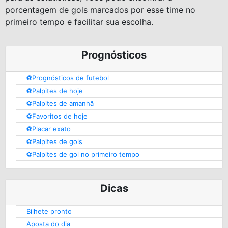
porcentagem de gols marcados por esse time no
primeiro tempo e facilitar sua escolha.
Prognósticos
⚽️Prognósticos de futebol
⚽️Palpites de hoje
⚽️Palpites de amanhã
⚽️Favoritos de hoje
⚽️Placar exato
⚽️Palpites de gols
⚽️Palpites de gol no primeiro tempo
Dicas
Bilhete pronto
Aposta do dia