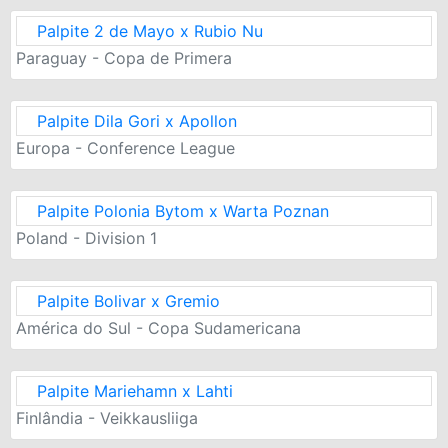
Palpite 2 de Mayo x Rubio Nu
Paraguay - Copa de Primera
Palpite Dila Gori x Apollon
Europa - Conference League
Palpite Polonia Bytom x Warta Poznan
Poland - Division 1
Palpite Bolivar x Gremio
América do Sul - Copa Sudamericana
Palpite Mariehamn x Lahti
Finlândia - Veikkausliiga