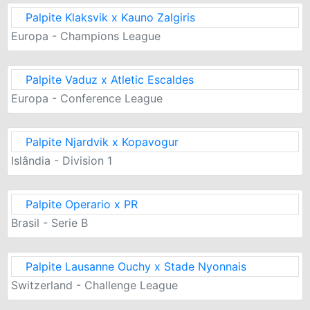
Palpite Klaksvik x Kauno Zalgiris
Europa - Champions League
Palpite Vaduz x Atletic Escaldes
Europa - Conference League
Palpite Njardvik x Kopavogur
Islândia - Division 1
Palpite Operario x PR
Brasil - Serie B
Palpite Lausanne Ouchy x Stade Nyonnais
Switzerland - Challenge League