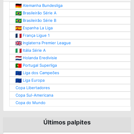
Alemanha Bundesliga
Brasileirão Série A
Brasileirão Série B
Espanha La Liga
França Ligue 1
Inglaterra Premier League
Itália Série A
Holanda Eredivisie
Portugal Superliga
Liga dos Campeões
Liga Europa
Copa Libertadores
Copa Sul-Americana
Copa do Mundo
Últimos palpites