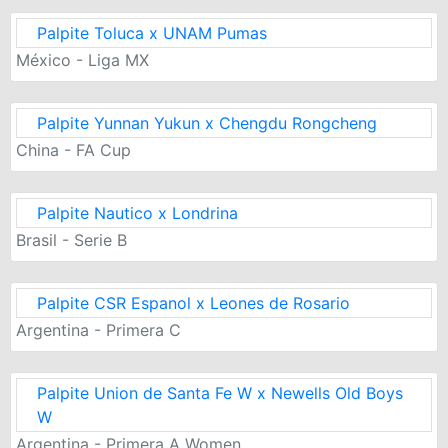
Palpite Toluca x UNAM Pumas
México - Liga MX
Palpite Yunnan Yukun x Chengdu Rongcheng
China - FA Cup
Palpite Nautico x Londrina
Brasil - Serie B
Palpite CSR Espanol x Leones de Rosario
Argentina - Primera C
Palpite Union de Santa Fe W x Newells Old Boys
W
Argentina - Primera A Women