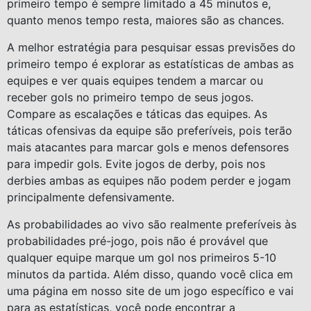
primeiro tempo é sempre limitado a 45 minutos e,
quanto menos tempo resta, maiores são as chances.
A melhor estratégia para pesquisar essas previsões do
primeiro tempo é explorar as estatísticas de ambas as
equipes e ver quais equipes tendem a marcar ou
receber gols no primeiro tempo de seus jogos.
Compare as escalações e táticas das equipes. As
táticas ofensivas da equipe são preferíveis, pois terão
mais atacantes para marcar gols e menos defensores
para impedir gols. Evite jogos de derby, pois nos
derbies ambas as equipes não podem perder e jogam
principalmente defensivamente.
As probabilidades ao vivo são realmente preferíveis às
probabilidades pré-jogo, pois não é provável que
qualquer equipe marque um gol nos primeiros 5-10
minutos da partida. Além disso, quando você clica em
uma página em nosso site de um jogo específico e vai
para as estatísticas, você pode encontrar a