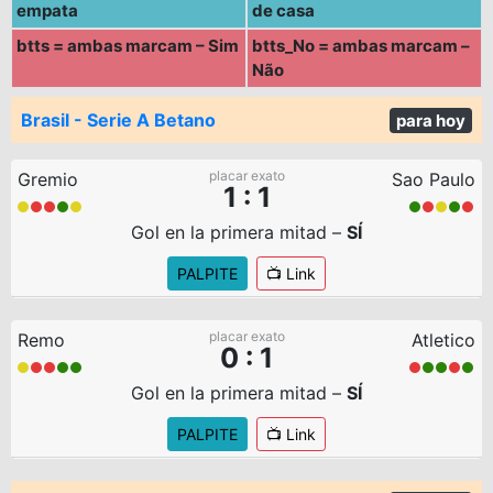
empata
de casa
btts = ambas marcam – Sim
btts_No = ambas marcam –
Não
Brasil - Serie A Betano
para hoy
placar exato
Gremio
Sao Paulo
1 : 1
Gol en la primera mitad –
SÍ
PALPITE
📺 Link
placar exato
Remo
Atletico
0 : 1
Gol en la primera mitad –
SÍ
PALPITE
📺 Link