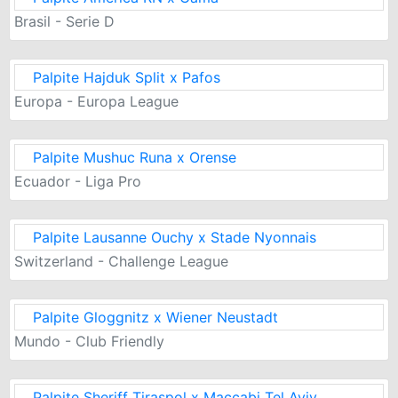
Brasil - Serie D
Palpite Hajduk Split x Pafos
Europa - Europa League
Palpite Mushuc Runa x Orense
Ecuador - Liga Pro
Palpite Lausanne Ouchy x Stade Nyonnais
Switzerland - Challenge League
Palpite Gloggnitz x Wiener Neustadt
Mundo - Club Friendly
Palpite Sheriff Tiraspol x Maccabi Tel Aviv