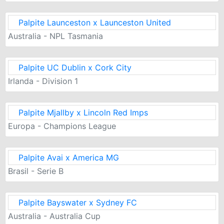
Palpite Launceston x Launceston United
Australia - NPL Tasmania
Palpite UC Dublin x Cork City
Irlanda - Division 1
Palpite Mjallby x Lincoln Red Imps
Europa - Champions League
Palpite Avai x America MG
Brasil - Serie B
Palpite Bayswater x Sydney FC
Australia - Australia Cup