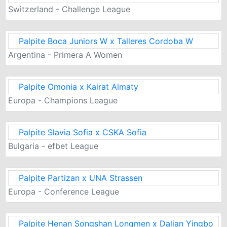
Switzerland - Challenge League
Palpite Boca Juniors W x Talleres Cordoba W
Argentina - Primera A Women
Palpite Omonia x Kairat Almaty
Europa - Champions League
Palpite Slavia Sofia x CSKA Sofia
Bulgaria - efbet League
Palpite Partizan x UNA Strassen
Europa - Conference League
Palpite Henan Songshan Longmen x Dalian Yingbo