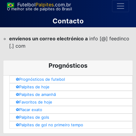
Futelbol
Palpites
.com.br
O melhor site de palpites do Brasil
Contacto
envíenos un correo electrónico a
info [@] feedinco
[.] com
Prognósticos
⚽️Prognósticos de futebol
⚽️Palpites de hoje
⚽️Palpites de amanhã
⚽️Favoritos de hoje
⚽️Placar exato
⚽️Palpites de gols
⚽️Palpites de gol no primeiro tempo