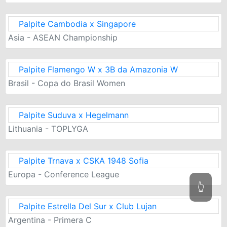
Palpite Cambodia x Singapore
Asia - ASEAN Championship
Palpite Flamengo W x 3B da Amazonia W
Brasil - Copa do Brasil Women
Palpite Suduva x Hegelmann
Lithuania - TOPLYGA
Palpite Trnava x CSKA 1948 Sofia
Europa - Conference League
👆
Palpite Estrella Del Sur x Club Lujan
Argentina - Primera C