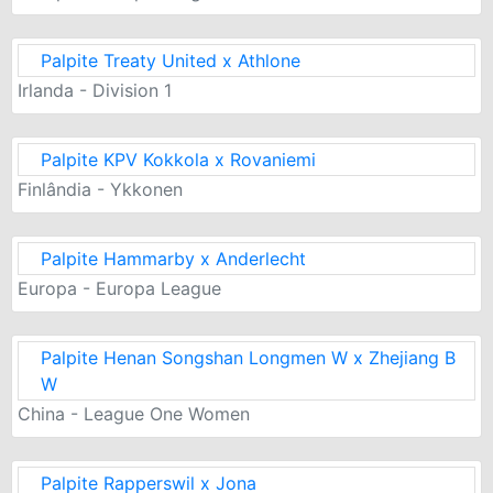
Palpite Treaty United x Athlone
Irlanda - Division 1
Palpite KPV Kokkola x Rovaniemi
Finlândia - Ykkonen
Palpite Hammarby x Anderlecht
Europa - Europa League
Palpite Henan Songshan Longmen W x Zhejiang B
W
China - League One Women
Palpite Rapperswil x Jona