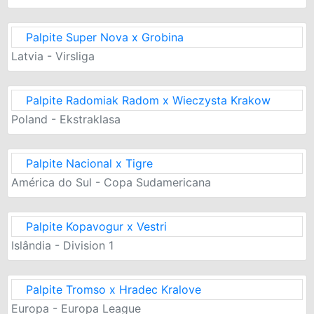
Palpite Super Nova x Grobina
Latvia - Virsliga
Palpite Radomiak Radom x Wieczysta Krakow
Poland - Ekstraklasa
Palpite Nacional x Tigre
América do Sul - Copa Sudamericana
Palpite Kopavogur x Vestri
Islândia - Division 1
Palpite Tromso x Hradec Kralove
Europa - Europa League