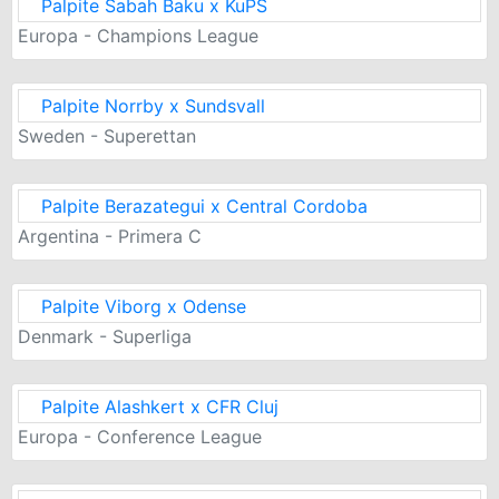
Palpite Sabah Baku x KuPS
Europa - Champions League
Palpite Norrby x Sundsvall
Sweden - Superettan
Palpite Berazategui x Central Cordoba
Argentina - Primera C
Palpite Viborg x Odense
Denmark - Superliga
Palpite Alashkert x CFR Cluj
Europa - Conference League