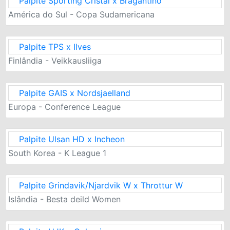
Palpite Sporting Cristal x Bragantino
América do Sul - Copa Sudamericana
Palpite TPS x Ilves
Finlândia - Veikkausliiga
Palpite GAIS x Nordsjaelland
Europa - Conference League
Palpite Ulsan HD x Incheon
South Korea - K League 1
Palpite Grindavik/Njardvik W x Throttur W
Islândia - Besta deild Women