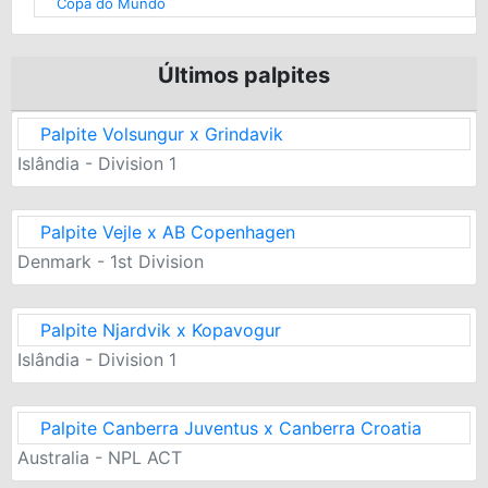
Copa do Mundo
Últimos palpites
Palpite Volsungur x Grindavik
Islândia - Division 1
Palpite Vejle x AB Copenhagen
Denmark - 1st Division
Palpite Njardvik x Kopavogur
Islândia - Division 1
Palpite Canberra Juventus x Canberra Croatia
Australia - NPL ACT