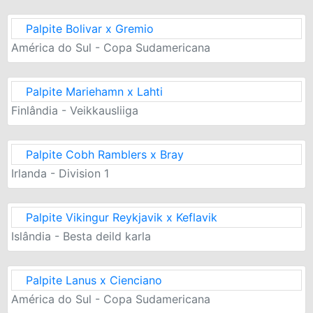
Palpite Bolivar x Gremio
América do Sul - Copa Sudamericana
Palpite Mariehamn x Lahti
Finlândia - Veikkausliiga
Palpite Cobh Ramblers x Bray
Irlanda - Division 1
Palpite Vikingur Reykjavik x Keflavik
Islândia - Besta deild karla
Palpite Lanus x Cienciano
América do Sul - Copa Sudamericana