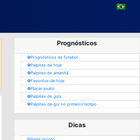
Prognósticos
⚽️Prognósticos de futebol
⚽️Palpites de hoje
⚽️Palpites de amanhã
⚽️Favoritos de hoje
⚽️Placar exato
⚽️Palpites de gols
⚽️Palpites de gol no primeiro tempo
Dicas
Bilhete pronto