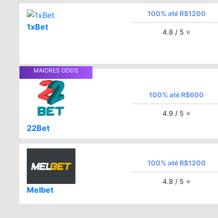
100% até R$1200
1xBet
4.8 / 5 ⭐
MAIORES ODDS
100% até R$600
4.9 / 5 ⭐
22Bet
100% até R$1200
4.8 / 5 ⭐
Melbet