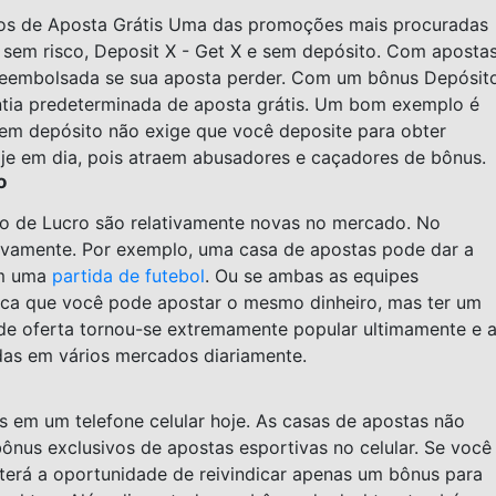
os de Aposta Grátis Uma das promoções mais procuradas
 sem risco, Deposit X - Get X e sem depósito. Com aposta
 reembolsada se sua aposta perder. Com um bônus Depósit
ntia predeterminada de aposta grátis. Um bom exemplo é
sem depósito não exige que você deposite para obter
oje em dia, pois atraem abusadores e caçadores de bônus.
o
 de Lucro são relativamente novas no mercado. No
tivamente. Por exemplo, uma casa de apostas pode dar a
em uma
partida de futebol
. Ou se ambas as equipes
fica que você pode apostar o mesmo dinheiro, mas ter um
o de oferta tornou-se extremamente popular ultimamente e 
as em vários mercados diariamente.
s em um telefone celular hoje. As casas de apostas não
ônus exclusivos de apostas esportivas no celular. Se você
 terá a oportunidade de reivindicar apenas um bônus para