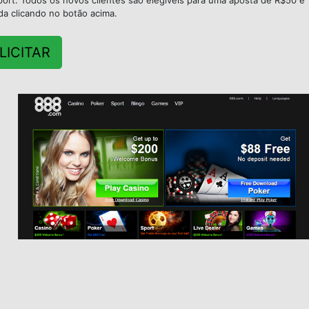
Sport. Todos os novos clientes são elegíveis para uma aposta de R$50 e
a clicando no botão acima.
LICITAR