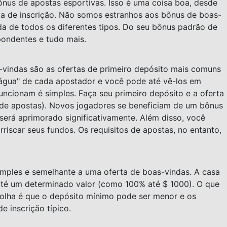
ônus de apostas esportivas. Isso é uma coisa boa, desde
ta de inscrição. Não somos estranhos aos bônus de boas-
a de todos os diferentes tipos. Do seu bônus padrão de
pondentes e tudo mais.
vindas são as ofertas de primeiro depósito mais comuns
'água" de cada apostador e você pode até vê-los em
uncionam é simples. Faça seu primeiro depósito e a oferta
de apostas). Novos jogadores se beneficiam de um bônus
 será aprimorado significativamente. Além disso, você
iscar seus fundos. Os requisitos de apostas, no entanto,
imples e semelhante a uma oferta de boas-vindas. A casa
até um determinado valor (como 100% até $ 1000). O que
lha é que o depósito mínimo pode ser menor e os
e inscrição típico.