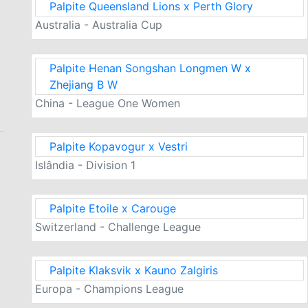
Palpite Queensland Lions x Perth Glory
Australia - Australia Cup
Palpite Henan Songshan Longmen W x
Zhejiang B W
China - League One Women
Palpite Kopavogur x Vestri
Islândia - Division 1
Palpite Etoile x Carouge
Switzerland - Challenge League
Palpite Klaksvik x Kauno Zalgiris
Europa - Champions League