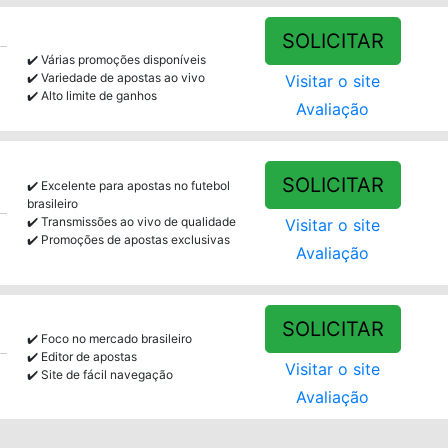
SOLICITAR
✔️ Várias promoções disponíveis
✔️ Variedade de apostas ao vivo
Visitar o site
✔️ Alto limite de ganhos
Avaliação
SOLICITAR
✔️ Excelente para apostas no futebol
brasileiro
✔️ Transmissões ao vivo de qualidade
Visitar o site
✔️ Promoções de apostas exclusivas
Avaliação
SOLICITAR
✔️ Foco no mercado brasileiro
✔️ Editor de apostas
Visitar o site
✔️ Site de fácil navegação
Avaliação