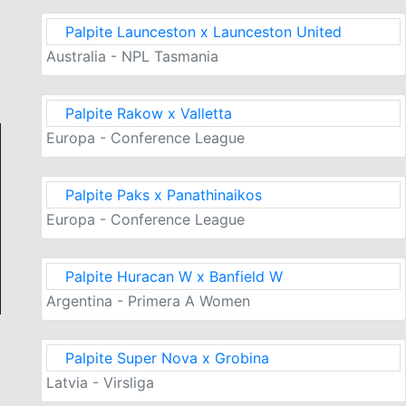
Palpite Launceston x Launceston United
Australia - NPL Tasmania
Palpite Rakow x Valletta
Europa - Conference League
Palpite Paks x Panathinaikos
Europa - Conference League
Palpite Huracan W x Banfield W
Argentina - Primera A Women
Palpite Super Nova x Grobina
Latvia - Virsliga