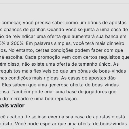
 começar, você precisa saber como um bônus de apostas
as chances de ganhar. Quando você se junta a uma casa de
ção de reivindicar uma oferta que aumentará sua banca em
25% a 200%. Em palavras simples, você terá mais dinheiro
tos. No entanto, certas condições podem fazer com que
má escolha. Cada promoção vem com certos requisitos qu
Além disso, não existe uma oferta de tamanho único. As
requisitos mais flexíveis do que um bônus de boas-vindas
mas condições mais rígidas. As casas de apostas dão
. Eles sabem que uma generosa oferta de boas-vindas
pensa. Também pode criar uma base de jogadores que
ta do mercado e uma boa reputação.
ais valor
cê acabou de se inscrever na sua casa de apostas e está
epósito. Você pode esperar que uma oferta de boas-vindas