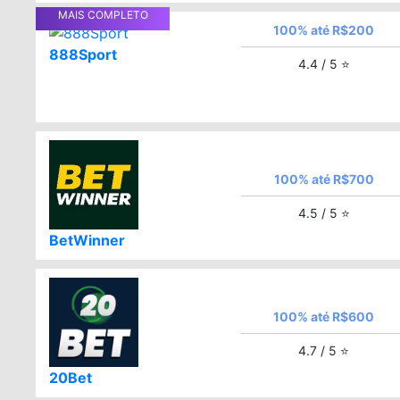
MAIS COMPLETO
100% até R$200
888Sport
4.4 / 5 ⭐
100% até R$700
4.5 / 5 ⭐
BetWinner
100% até R$600
4.7 / 5 ⭐
20Bet