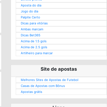
Aposta do dia
Jogo do dia
Palpite Certo
Dicas para vitórias
Ambas marcam
Dicas Bet365
Acima de 1.5 gols
Acima de 2.5 gols
Artilheiro para marcar
Site de apostas
Melhores Sites de Apostas de Futebol
Casas de Apostas com Bônus
Apostas grátis