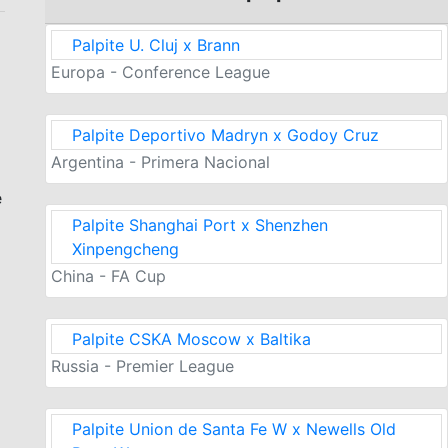
Palpite U. Cluj x Brann
Europa - Conference League
Palpite Deportivo Madryn x Godoy Cruz
Argentina - Primera Nacional
e
Palpite Shanghai Port x Shenzhen
Xinpengcheng
China - FA Cup
Palpite CSKA Moscow x Baltika
Russia - Premier League
Palpite Union de Santa Fe W x Newells Old