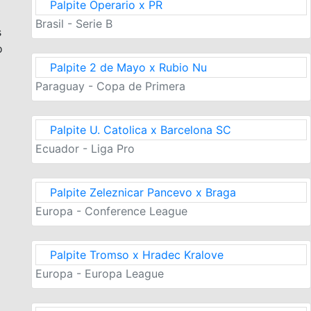
Palpite Operario x PR
Brasil - Serie B
s
o
Palpite 2 de Mayo x Rubio Nu
Paraguay - Copa de Primera
Palpite U. Catolica x Barcelona SC
Ecuador - Liga Pro
Palpite Zeleznicar Pancevo x Braga
a
Europa - Conference League
Palpite Tromso x Hradec Kralove
Europa - Europa League