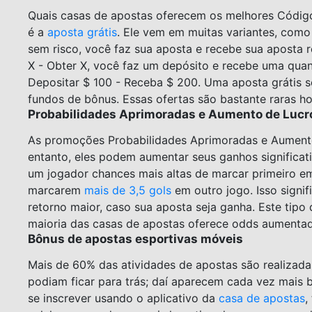
Quais casas de apostas oferecem os melhores Códig
é a
aposta grátis
. Ele vem em muitas variantes, como
sem risco, você faz sua aposta e recebe sua aposta
X - Obter X, você faz um depósito e recebe uma qua
Depositar $ 100 - Receba $ 200. Uma aposta grátis 
fundos de bônus. Essas ofertas são bastante raras h
Probabilidades Aprimoradas e Aumento de Lucr
As promoções Probabilidades Aprimoradas e Aumento
entanto, eles podem aumentar seus ganhos significa
um jogador chances mais altas de marcar primeiro 
marcarem
mais de 3,5 gols
em outro jogo. Isso signi
retorno maior, caso sua aposta seja ganha. Este tip
maioria das casas de apostas oferece odds aumentad
Bônus de apostas esportivas móveis
Mais de 60% das atividades de apostas são realizada
podiam ficar para trás; daí aparecem cada vez mais b
se inscrever usando o aplicativo da
casa de apostas
,