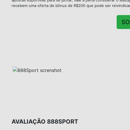
apostas esportivas para se juntar, vale a pena considerar o 888
recebem uma oferta de bônus de R$200 que pode ser reivindicad
SO
AVALIAÇÃO 888SPORT