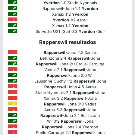
Yverdon
1:0 Stade Nyonnais
W
Rapperswil-Jona 1:4
Yverdon
W
Xamax 1:2
Yverdon
W
Yverdon
1:2 Aarau
L
Xamax 1:2
Yverdon
W
Servette U21 (Sui) 0:3
Yverdon
(Sui)
W
Rapperswil resultados
Rapperswil
-Jona 2:3 Xamax
L
Bellinzona 2:4
Rapperswil
-Jona
W
Rapperswil
-Jona 2:1 Etoile-Carouge
W
Vaduz 2:1
Rapperswil
-Jona
L
Rapperswil
-Jona 2:0 Wil
W
Lausanne Ouchy 1:2
Rapperswil
-Jona
W
Rapperswil
-Jona 4:5 Aarau
L
Stade Nyonnais 2:1
Rapperswil
-Jona
L
Xamax 3:2
Rapperswil
-Jona
L
Rapperswil
-Jona 0:0 Vaduz
D
Aarau 5:3
Rapperswil
-Jona
L
Rapperswil
-Jona 2:1 Bellinzona
W
Wil 0:2
Rapperswil
-Jona
W
Rapperswil
-Jona 1:4 Yverdon
L
Etoile-Carouge 2:1
Rapperswil
-Jona
L