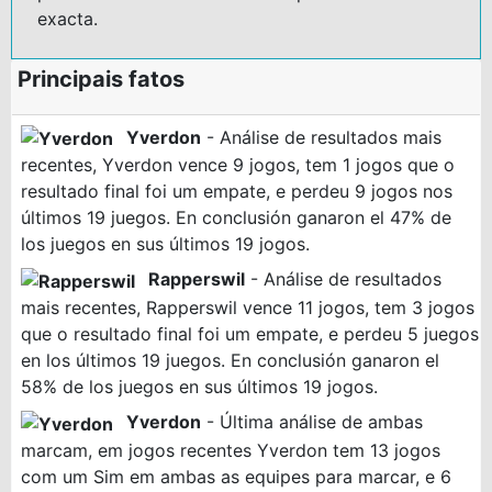
exacta.
Principais fatos
Yverdon
- Análise de resultados mais
recentes, Yverdon vence 9 jogos, tem 1 jogos que o
resultado final foi um empate, e perdeu 9 jogos nos
últimos 19 juegos. En conclusión ganaron el 47% de
los juegos en sus últimos 19 jogos.
Rapperswil
- Análise de resultados
mais recentes, Rapperswil vence 11 jogos, tem 3 jogos
que o resultado final foi um empate, e perdeu 5 juegos
en los últimos 19 juegos. En conclusión ganaron el
58% de los juegos en sus últimos 19 jogos.
Yverdon
- Última análise de ambas
marcam, em jogos recentes Yverdon tem 13 jogos
com um Sim em ambas as equipes para marcar, e 6