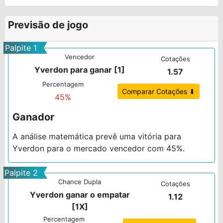
Previsão de jogo
Palpite 1
Vencedor
Cotações
Yverdon para ganar [1]
1.57
Percentagem
Comparar Cotações ⬇
45%
Ganador
A análise matemática prevê uma vitória para
Yverdon para o mercado vencedor com 45%.
Palpite 2
Chance Dupla
Cotações
Yverdon ganar o empatar
1.12
[1X]
Percentagem