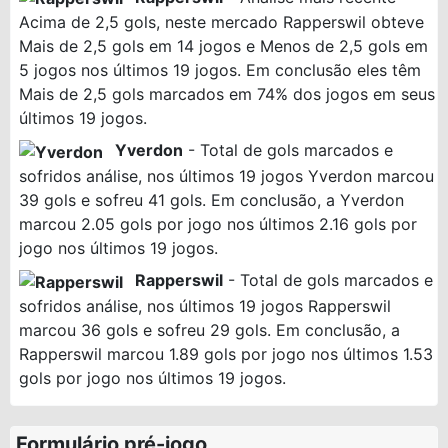
Acima de 2,5 gols, neste mercado Rapperswil obteve
Mais de 2,5 gols em 14 jogos e Menos de 2,5 gols em
5 jogos nos últimos 19 jogos. Em conclusão eles têm
Mais de 2,5 gols marcados em 74% dos jogos em seus
últimos 19 jogos.
Yverdon
- Total de gols marcados e
sofridos análise, nos últimos 19 jogos Yverdon marcou
39 gols e sofreu 41 gols. Em conclusão, a Yverdon
marcou 2.05 gols por jogo nos últimos 2.16 gols por
jogo nos últimos 19 jogos.
Rapperswil
- Total de gols marcados e
sofridos análise, nos últimos 19 jogos Rapperswil
marcou 36 gols e sofreu 29 gols. Em conclusão, a
Rapperswil marcou 1.89 gols por jogo nos últimos 1.53
gols por jogo nos últimos 19 jogos.
Formulário pré-jogo