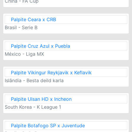
China - FA Cup
Palpite Ceara x CRB
Brasil - Serie B
Palpite Cruz Azul x Puebla
México - Liga MX
Palpite Vikingur Reykjavik x Keflavik
Islândia - Besta deild karla
Palpite Ulsan HD x Incheon
South Korea - K League 1
Palpite Botafogo SP x Juventude