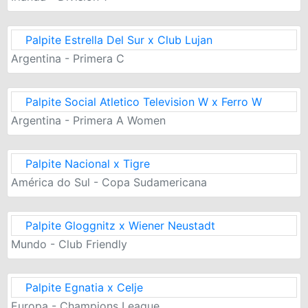
Palpite Estrella Del Sur x Club Lujan
Argentina - Primera C
Palpite Social Atletico Television W x Ferro W
Argentina - Primera A Women
Palpite Nacional x Tigre
América do Sul - Copa Sudamericana
Palpite Gloggnitz x Wiener Neustadt
Mundo - Club Friendly
Palpite Egnatia x Celje
Europa - Champions League