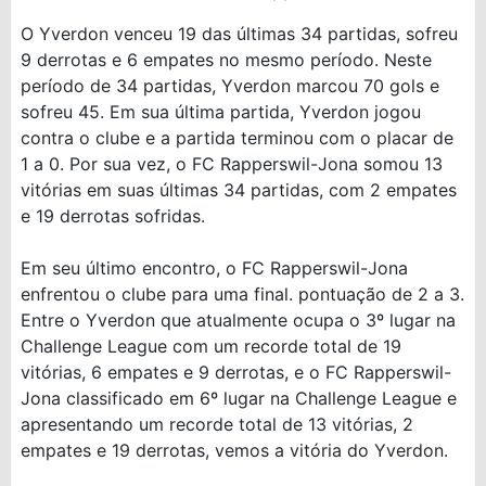
O Yverdon venceu 19 das últimas 34 partidas, sofreu
9 derrotas e 6 empates no mesmo período. Neste
período de 34 partidas, Yverdon marcou 70 gols e
sofreu 45. Em sua última partida, Yverdon jogou
contra o clube e a partida terminou com o placar de
1 a 0. Por sua vez, o FC Rapperswil-Jona somou 13
vitórias em suas últimas 34 partidas, com 2 empates
e 19 derrotas sofridas.
Em seu último encontro, o FC Rapperswil-Jona
enfrentou o clube para uma final. pontuação de 2 a 3.
Entre o Yverdon que atualmente ocupa o 3º lugar na
Challenge League com um recorde total de 19
vitórias, 6 empates e 9 derrotas, e o FC Rapperswil-
Jona classificado em 6º lugar na Challenge League e
apresentando um recorde total de 13 vitórias, 2
empates e 19 derrotas, vemos a vitória do Yverdon.