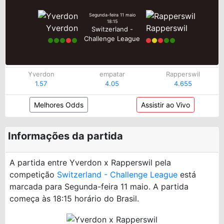
Segunda-feira 11 maio
18:15
Yverdon
Rapperswil
Switzerland -
Challenge League
Yverdon
empatar
Rapperswil
1.57
4.05
4.655
Melhores Odds
Assistir ao Vivo
Informações da partida
A partida entre Yverdon x Rapperswil pela
competição
Switzerland - Challenge League
está
marcada para Segunda-feira 11 maio. A partida
começa às 18:15 horário do Brasil.