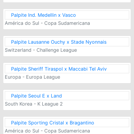
Palpite Ind. Medellin x Vasco
América do Sul - Copa Sudamericana
Palpite Lausanne Ouchy x Stade Nyonnais
Switzerland - Challenge League
Palpite Sheriff Tiraspol x Maccabi Tel Aviv
Europa - Europa League
Palpite Seoul E x Land
South Korea - K League 2
Palpite Sporting Cristal x Bragantino
América do Sul - Copa Sudamericana