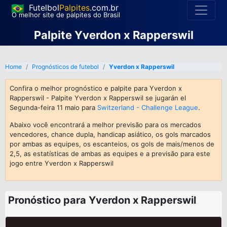
Futelbol
Palpites
.com.br
O melhor site de palpites do Brasil
Palpite Yverdon x Rapperswil
Home
Prognósticos de futebol
Yverdon x Rapperswil
Confira o melhor prognóstico e palpite para Yverdon x
Rapperswil - Palpite Yverdon x Rapperswil se jugarán el
Segunda-feira 11 maio para
Switzerland - Challenge League
.
Abaixo você encontrará a melhor previsão para os mercados
vencedores, chance dupla, handicap asiático, os gols marcados
por ambas as equipes, os escanteios, os gols de mais/menos de
2,5, as estatísticas de ambas as equipes e a previsão para este
jogo entre Yverdon x Rapperswil
Pronóstico para Yverdon x Rapperswil