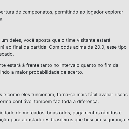
ertura de campeonatos, permitindo ao jogador explorar
a.
 um deles, você aposta que o time visitante estará
rá ao final da partida. Com odds acima de 20.0, esse tipo
iscado.
e estará à frente tanto no intervalo quanto no fim da
indo a maior probabilidade de acerto.
e como eles funcionam, torna-se mais fácil avaliar riscos
forma confiável também faz toda a diferença.
iedade de mercados, boas odds, pagamentos rápidos e
ção para apostadores brasileiros que buscam segurança e