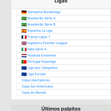
Ligas
Alemanha Bundesliga
Brasileirão Série A
Brasileirão Série B
Espanha La Liga
França Ligue 1
Inglaterra Premier League
Itália Série A
Holanda Eredivisie
Portugal Superliga
Liga dos Campeões
Liga Europa
Copa Libertadores
Copa Sul-Americana
Copa do Mundo
Últimos palpites