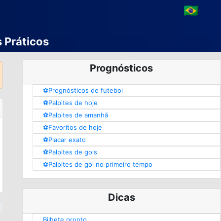
 Práticos
Prognósticos
⚽️Prognósticos de futebol
⚽️Palpites de hoje
⚽️Palpites de amanhã
⚽️Favoritos de hoje
⚽️Placar exato
ICITAR
⚽️Palpites de gols
700
⚽️Palpites de gol no primeiro tempo
Dicas
Bilhete pronto