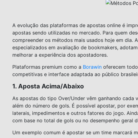
A evolução das plataformas de apostas online é impre
apostas sendo utilizadas no mercado. Para quem des
compreender os métodos mais usados hoje em dia. Al
especializados em avaliação de bookmakers, adotam d
melhorar a experiência dos apostadores.
Plataformas premium como a
Borawin
oferecem todo
competitivas e interface adaptada ao público brasilei
1. Aposta Acima/Abaixo
As apostas do tipo Over/Under vêm ganhando cada v
além do número de gols. É possível apostar, por exe
laterais, impedimentos e outros fatores do jogo. Ai
com base no total de gols ou no desempenho geral d
Um exemplo comum é apostar se um time marcará ma