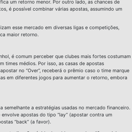
fica um retorno menor. Por outro lado, as chances de
os, é possível combinar várias apostas, assumindo um
lizam esse mercado em diversas ligas e competições,
ca maior retorno.
anhol, é comum perceber que clubes mais fortes costumam
m times médios. Por isso, as casas de apostas
 apostar no “Over”, receberá o prêmio caso o time marque
as em diferentes jogos para aumentar o retorno, embora
 semelhante a estratégias usadas no mercado financeiro.
nvolve apostas do tipo “lay” (apostar contra um
stas “back” (a favor).