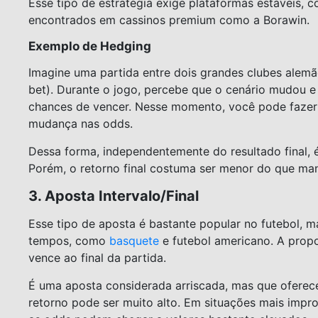
Esse tipo de estratégia exige plataformas estáveis, 
encontrados em cassinos premium como a Borawin.
Exemplo de Hedging
Imagine uma partida entre dois grandes clubes alemãe
bet). Durante o jogo, percebe que o cenário mudou e
chances de vencer. Nesse momento, você pode fazer 
mudança nas odds.
Dessa forma, independentemente do resultado final, é
Porém, o retorno final costuma ser menor do que mant
3. Aposta Intervalo/Final
Esse tipo de aposta é bastante popular no futebol,
tempos, como
basquete
e futebol americano. A prop
vence ao final da partida.
É uma aposta considerada arriscada, mas que oferece
retorno pode ser muito alto. Em situações mais impro