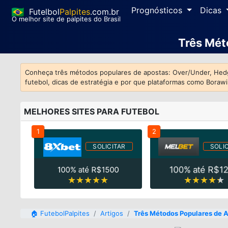
Prognósticos
Dicas
Futelbol
Palpites
.com.br
O melhor site de palpites do Brasil
Três Mét
Conheça três métodos populares de apostas: Over/Under, Hedgi
futebol, dicas de estratégia e por que plataformas como Borawi
MELHORES SITES PARA FUTEBOL
1
2
SOLI
SOLICITAR
100% até R$1500
100% até R$12
🏠 FutebolPalpites
Artigos
Três Métodos Populares de 