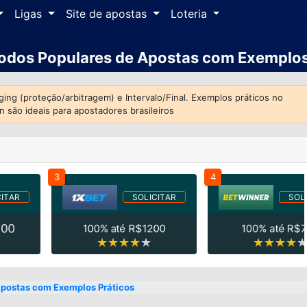
Ligas
Site de apostas
Loteria
odos Populares de Apostas com Exemplos
ng (proteção/arbitragem) e Intervalo/Final. Exemplos práticos no
n são ideais para apostadores brasileiros
3
4
CITAR
SOLICITAR
SOL
00
100% até R$1200
100% até R$
Apostas com Exemplos Práticos