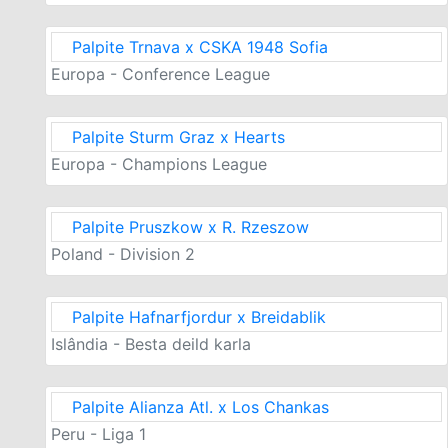
Palpite Trnava x CSKA 1948 Sofia
Europa - Conference League
Palpite Sturm Graz x Hearts
Europa - Champions League
Palpite Pruszkow x R. Rzeszow
Poland - Division 2
Palpite Hafnarfjordur x Breidablik
Islândia - Besta deild karla
Palpite Alianza Atl. x Los Chankas
Peru - Liga 1