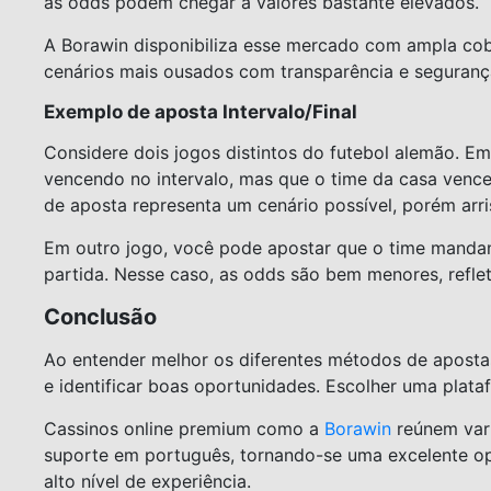
as odds podem chegar a valores bastante elevados.
A Borawin disponibiliza esse mercado com ampla cob
cenários mais ousados com transparência e seguranç
Exemplo de aposta Intervalo/Final
Considere dois jogos distintos do futebol alemão. Em
vencendo no intervalo, mas que o time da casa vence
de aposta representa um cenário possível, porém arr
Em outro jogo, você pode apostar que o time mandant
partida. Nesse caso, as odds são bem menores, reflet
Conclusão
Ao entender melhor os diferentes métodos de apostas 
e identificar boas oportunidades. Escolher uma plata
Cassinos online premium como a
Borawin
reúnem var
suporte em português, tornando-se uma excelente op
alto nível de experiência.