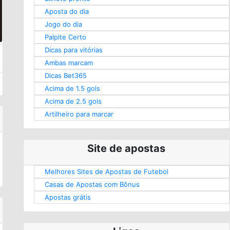
Aposta do dia
Jogo do dia
Palpite Certo
Dicas para vitórias
Ambas marcam
Dicas Bet365
Acima de 1.5 gols
Acima de 2.5 gols
Artilheiro para marcar
Site de apostas
Melhores Sites de Apostas de Futebol
Casas de Apostas com Bônus
Apostas grátis