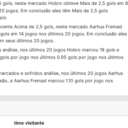
5 gols, neste mercado Hobro obteve Mais de 2,5 gols em 8
20 jogos. Em conclusão eles têm Mais de 2,5 gols
gos.
ecente Acima de 2,5 gols, neste mercado Aarhus Fremad
gols em 14 jogos nos últimos 20 jogos. Em conclusão eles
m seus últimos 20 jogos.
s análise, nos últimos 20 jogos Hobro marcou 18 gols e
gols por jogo nos últimos 0.95 gols por jogo nos últimos
marcados e sofridos análise, nos últimos 20 jogos Aarhus
são, a Aarhus Fremad marcou 1.10 gols por jogo nos
time visitante