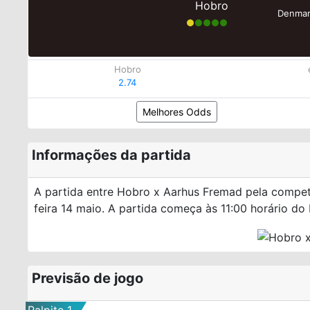
Hobro
Denmark
Hobro
2.74
Melhores Odds
Informações da partida
A partida entre Hobro x Aarhus Fremad pela compe
feira 14 maio. A partida começa às 11:00 horário do B
Previsão de jogo
Palpite 1