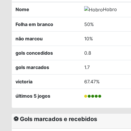
Nome
Hobro
Folha em branco
50%
não marcou
10%
gols concedidos
0.8
gols marcados
1.7
victoria
67.47%
últimos 5 jogos
⚽ Gols marcados e recebidos