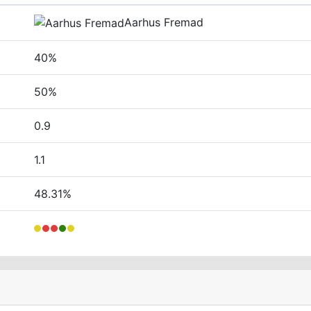
Aarhus Fremad
40%
50%
0.9
1.1
48.31%