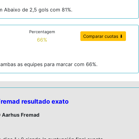
 Abaixo de 2,5 gols com 81%.
Percentagem
Comparar cuotas ⬇
66%
mbas as equipes para marcar com 66%.
Fremad resultado exato
 0 Aarhus Fremad