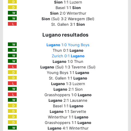
Sion
1:1 Luzern
D
Basel 1:1
Sion
D
Sion
2:0 Winterthur
W
Sion
(Sui) 3:2 Waregem (Bel)
W
St. Gallen 3:1
Sion
L
Lugano resultados
Lugano
1:0 Young Boys
W
Thun 0:1
Lugano
W
Zurich 0:1
Lugano
W
Lugano
1:0 Thun
W
Lugano
(Sui) 1:3 Taverne (Sui)
L
Young Boys 1:1
Lugano
D
St. Gallen 1:1
Lugano
D
Lugano
1:3 Luzern
L
Lugano
2:1 Sion
W
Grasshoppers 1:0
Lugano
L
Lugano
2:1 Lausanne
W
Basel 1:1
Lugano
D
Lugano
1:1 Servette
D
Winterthur 1:1
Lugano
D
Grasshoppers 1:1
Lugano
D
Lugano
4:1 Winterthur
W