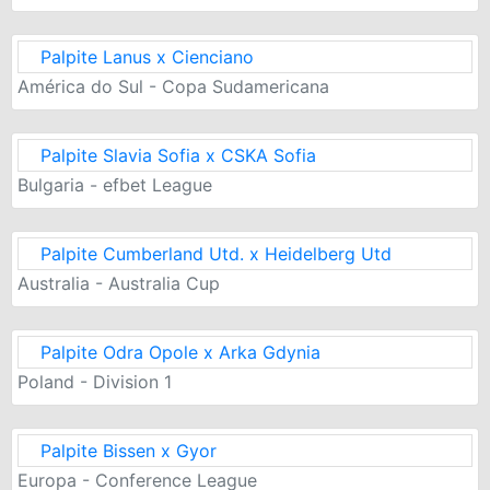
Palpite Lanus x Cienciano
América do Sul - Copa Sudamericana
Palpite Slavia Sofia x CSKA Sofia
Bulgaria - efbet League
Palpite Cumberland Utd. x Heidelberg Utd
Australia - Australia Cup
Palpite Odra Opole x Arka Gdynia
Poland - Division 1
Palpite Bissen x Gyor
Europa - Conference League