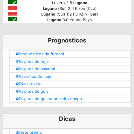
Luzern 2:5
Lugano
W
Lugano
(Sui) 2:4 Plzen (Cze)
L
Lugano
(Sui) 1:2 FC Koln (Ger)
L
Lugano
3:0 Young Boys
W
Prognósticos
⚽️Prognósticos de futebol
⚽️Palpites de hoje
⚽️Palpites de amanhã
⚽️Favoritos de hoje
⚽️Placar exato
⚽️Palpites de gols
⚽️Palpites de gol no primeiro tempo
Dicas
Bilhete pronto