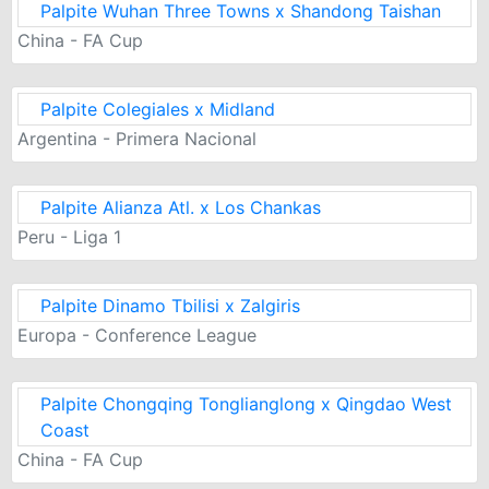
Palpite Wuhan Three Towns x Shandong Taishan
China - FA Cup
Palpite Colegiales x Midland
Argentina - Primera Nacional
Palpite Alianza Atl. x Los Chankas
Peru - Liga 1
Palpite Dinamo Tbilisi x Zalgiris
Europa - Conference League
Palpite Chongqing Tonglianglong x Qingdao West
Coast
China - FA Cup