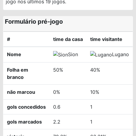
jogo nos últimos 19 jogos.
Formulário pré-jogo
#
time da casa
time visitante
Nome
Sion
Lugano
Folha em
50%
40%
branco
não marcou
0%
10%
gols concedidos
0.6
1
gols marcados
2.2
1