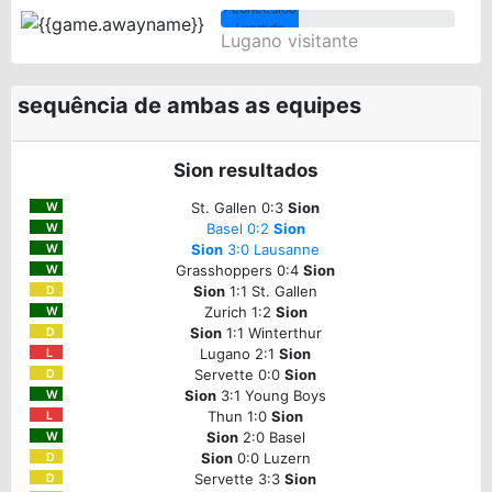
1 concedido
/ partido
Lugano visitante
sequência de ambas as equipes
Sion resultados
St. Gallen 0:3
Sion
W
Basel 0:2
Sion
W
Sion
3:0 Lausanne
W
Grasshoppers 0:4
Sion
W
Sion
1:1 St. Gallen
D
Zurich 1:2
Sion
W
Sion
1:1 Winterthur
D
Lugano 2:1
Sion
L
Servette 0:0
Sion
D
Sion
3:1 Young Boys
W
Thun 1:0
Sion
L
Sion
2:0 Basel
W
Sion
0:0 Luzern
D
Servette 3:3
Sion
D