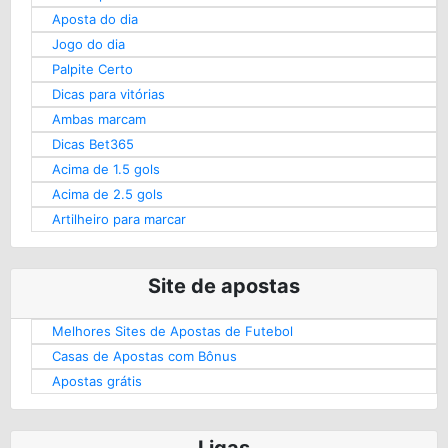
Aposta do dia
Jogo do dia
Palpite Certo
Dicas para vitórias
Ambas marcam
Dicas Bet365
Acima de 1.5 gols
Acima de 2.5 gols
Artilheiro para marcar
Site de apostas
Melhores Sites de Apostas de Futebol
Casas de Apostas com Bônus
Apostas grátis
Ligas