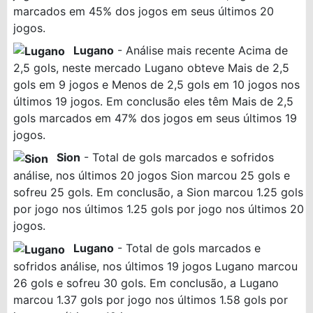
marcados em 45% dos jogos em seus últimos 20
jogos.
Lugano
- Análise mais recente Acima de
2,5 gols, neste mercado Lugano obteve Mais de 2,5
gols em 9 jogos e Menos de 2,5 gols em 10 jogos nos
últimos 19 jogos. Em conclusão eles têm Mais de 2,5
gols marcados em 47% dos jogos em seus últimos 19
jogos.
Sion
- Total de gols marcados e sofridos
análise, nos últimos 20 jogos Sion marcou 25 gols e
sofreu 25 gols. Em conclusão, a Sion marcou 1.25 gols
por jogo nos últimos 1.25 gols por jogo nos últimos 20
jogos.
Lugano
- Total de gols marcados e
sofridos análise, nos últimos 19 jogos Lugano marcou
26 gols e sofreu 30 gols. Em conclusão, a Lugano
marcou 1.37 gols por jogo nos últimos 1.58 gols por