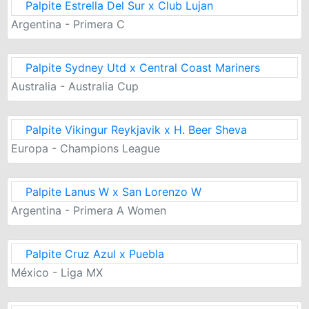
Palpite Estrella Del Sur x Club Lujan
Argentina - Primera C
Palpite Sydney Utd x Central Coast Mariners
Australia - Australia Cup
Palpite Vikingur Reykjavik x H. Beer Sheva
Europa - Champions League
Palpite Lanus W x San Lorenzo W
Argentina - Primera A Women
Palpite Cruz Azul x Puebla
México - Liga MX