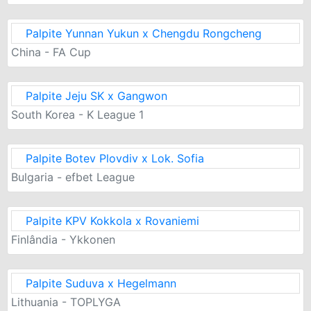
Palpite Yunnan Yukun x Chengdu Rongcheng
China - FA Cup
Palpite Jeju SK x Gangwon
South Korea - K League 1
Palpite Botev Plovdiv x Lok. Sofia
Bulgaria - efbet League
Palpite KPV Kokkola x Rovaniemi
Finlândia - Ykkonen
Palpite Suduva x Hegelmann
Lithuania - TOPLYGA