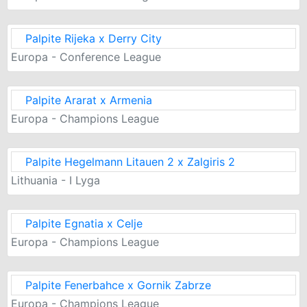
Palpite Rijeka x Derry City
Europa - Conference League
Palpite Ararat x Armenia
Europa - Champions League
Palpite Hegelmann Litauen 2 x Zalgiris 2
Lithuania - I Lyga
Palpite Egnatia x Celje
Europa - Champions League
Palpite Fenerbahce x Gornik Zabrze
Europa - Champions League