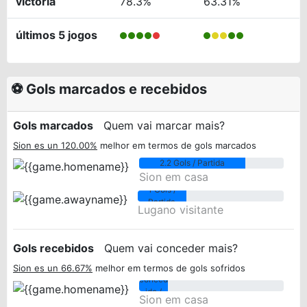
victoria
78.3%
63.31%
últimos 5 jogos
⚽ Gols marcados e recebidos
Gols marcados
Quem vai marcar mais?
Sion es un 120.00%
melhor em termos de gols marcados
2.2 Gols / Partida
Sion em casa
1 Gols /
Partida
Lugano visitante
Gols recebidos
Quem vai conceder mais?
0.6
Sion es un 66.67%
melhor em termos de gols sofridos
conced
ido /
Sion em casa
partido