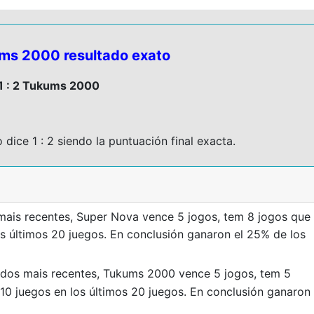
ms 2000 resultado exato
1 : 2 Tukums 2000
dice 1 : 2 siendo la puntuación final exacta.
 mais recentes, Super Nova vence 5 jogos, tem 8 jogos que
os últimos 20 juegos. En conclusión ganaron el 25% de los
tados mais recentes, Tukums 2000 vence 5 jogos, tem 5
 10 juegos en los últimos 20 juegos. En conclusión ganaron