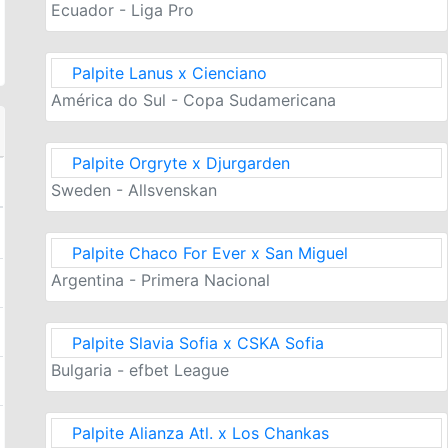
Ecuador - Liga Pro
Palpite Lanus x Cienciano
América do Sul - Copa Sudamericana
Palpite Orgryte x Djurgarden
Sweden - Allsvenskan
Palpite Chaco For Ever x San Miguel
Argentina - Primera Nacional
Palpite Slavia Sofia x CSKA Sofia
Bulgaria - efbet League
Palpite Alianza Atl. x Los Chankas