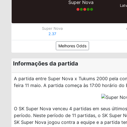
Super Nova
Latv
Super Nova
2.37
Melhores Odds
Informações da partida
A partida entre Super Nova x Tukums 2000 pela c
feira 11 maio. A partida começa às 17:00 horário do B
O SK Super Nova venceu 4 partidas em seus últimos
período. Neste período de 11 partidas, o SK Super N
SK Super Nova jogou contra a equipe e a partida te