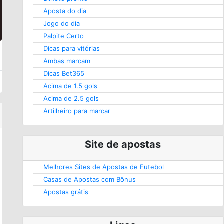
Aposta do dia
Jogo do dia
Palpite Certo
Dicas para vitórias
Ambas marcam
Dicas Bet365
Acima de 1.5 gols
Acima de 2.5 gols
Artilheiro para marcar
Site de apostas
Melhores Sites de Apostas de Futebol
Casas de Apostas com Bônus
Apostas grátis