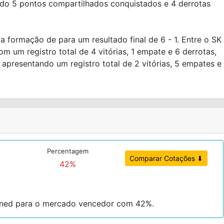
endo 5 pontos compartilhados conquistados e 4 derrotas
 formação de para um resultado final de 6 - 1. Entre o SK
m um registro total de 4 vitórias, 1 empate e 6 derrotas,
 apresentando um registro total de 2 vitórias, 5 empates e
Percentagem
Comparar Cotações ⬇
42%
fined para o mercado vencedor com 42%.