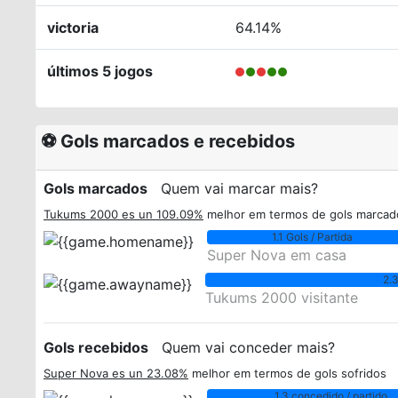
victoria
64.14%
últimos 5 jogos
⚽ Gols marcados e recebidos
Gols marcados
Quem vai marcar mais?
Tukums 2000 es un 109.09%
melhor em termos de gols marcad
1.1 Gols / Partida
Super Nova em casa
2.3
Tukums 2000 visitante
Gols recebidos
Quem vai conceder mais?
Super Nova es un 23.08%
melhor em termos de gols sofridos
1.3 concedido / partido