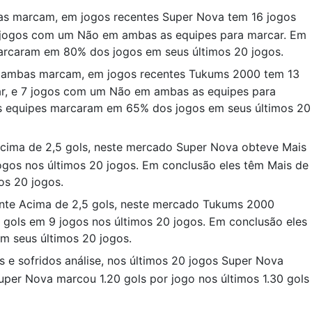
as marcam, em jogos recentes Super Nova tem 16 jogos
 jogos com um Não em ambas as equipes para marcar. Em
rcaram em 80% dos jogos em seus últimos 20 jogos.
e ambas marcam, em jogos recentes Tukums 2000 tem 13
r, e 7 jogos com um Não em ambas as equipes para
s equipes marcaram em 65% dos jogos em seus últimos 20
Acima de 2,5 gols, neste mercado Super Nova obteve Mais
ogos nos últimos 20 jogos. Em conclusão eles têm Mais de
os 20 jogos.
ente Acima de 2,5 gols, neste mercado Tukums 2000
 gols em 9 jogos nos últimos 20 jogos. Em conclusão eles
m seus últimos 20 jogos.
 e sofridos análise, nos últimos 20 jogos Super Nova
uper Nova marcou 1.20 gols por jogo nos últimos 1.30 gols