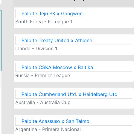
Palpite Jeju SK x Gangwon
South Korea - K League 1
Palpite Treaty United x Athlone
Irlanda - Division 1
Palpite CSKA Moscow x Baltika
Russia - Premier League
Palpite Cumberland Utd. x Heidelberg Utd
Australia - Australia Cup
Palpite Acassuso x San Telmo
Argentina - Primera Nacional