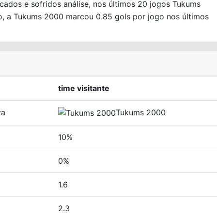
cados e sofridos análise, nos últimos 20 jogos Tukums
o, a Tukums 2000 marcou 0.85 gols por jogo nos últimos
time visitante
va
Tukums 2000
10%
0%
1.6
2.3