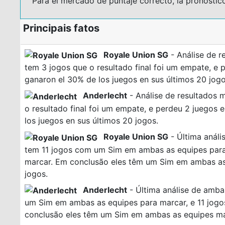
Para el mercado de puntaje correcto, la pronóstico 
Principais fatos
Royale Union SG
- Análise de r
tem 3 jogos que o resultado final foi um empate, e 
ganaron el 30% de los juegos en sus últimos 20 jogo
Anderlecht
- Análise de resultados 
o resultado final foi um empate, e perdeu 2 juegos 
los juegos en sus últimos 20 jogos.
Royale Union SG
- Última anál
tem 11 jogos com um Sim em ambas as equipes par
marcar. Em conclusão eles têm um Sim em ambas a
jogos.
Anderlecht
- Última análise de amb
um Sim em ambas as equipes para marcar, e 11 jog
conclusão eles têm um Sim em ambas as equipes ma