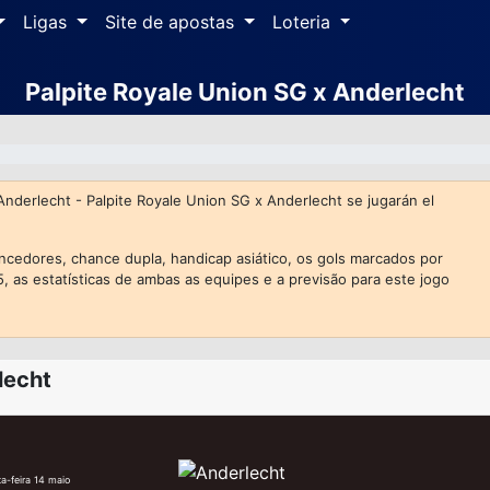
Ligas
Site de apostas
Loteria
Palpite Royale Union SG x Anderlecht
Anderlecht - Palpite Royale Union SG x Anderlecht se jugarán el
cedores, chance dupla, handicap asiático, os gols marcados por
 as estatísticas de ambas as equipes e a previsão para este jogo
lecht
ta-feira 14 maio