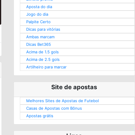
Aposta do dia
Jogo do dia
Palpite Certo
Dicas para vitórias
Ambas marcam
Dicas Bet365
Acima de 1.5 gols
Acima de 2.5 gols
Artilheiro para marcar
Site de apostas
Melhores Sites de Apostas de Futebol
Casas de Apostas com Bônus
Apostas grátis