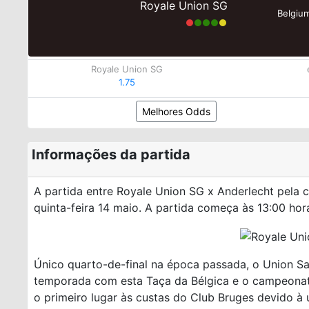
Royale Union SG
Belgium
Royale Union SG
1.75
Melhores Odds
Informações da partida
A partida entre Royale Union SG x Anderlecht pela
quinta-feira 14 maio. A partida começa às 13:00 horá
Único quarto-de-final na época passada, o Union Sai
temporada com esta Taça da Bélgica e o campeonat
o primeiro lugar às custas do Club Bruges devido à ú