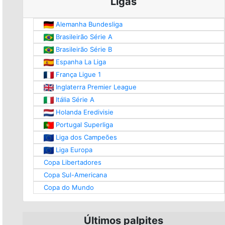
Ligas
Alemanha Bundesliga
Brasileirão Série A
Brasileirão Série B
Espanha La Liga
França Ligue 1
Inglaterra Premier League
Itália Série A
Holanda Eredivisie
Portugal Superliga
Liga dos Campeões
Liga Europa
Copa Libertadores
Copa Sul-Americana
Copa do Mundo
Últimos palpites