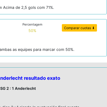
m Acima de 2,5 gols com 71%.
Percentagem
Comparar cuotas ⬇
50%
mbas as equipes para marcar com 50%.
nderlecht resultado exato
SG 2 : 1 Anderlecht