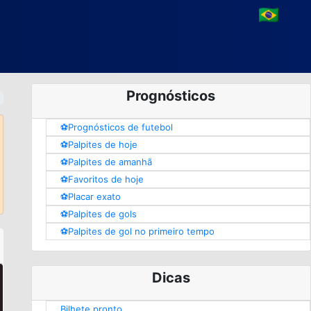
Prognósticos
⚽️Prognósticos de futebol
⚽️Palpites de hoje
⚽️Palpites de amanhã
⚽️Favoritos de hoje
⚽️Placar exato
⚽️Palpites de gols
⚽️Palpites de gol no primeiro tempo
Dicas
Bilhete pronto