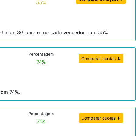
55%
le Union SG para o mercado vencedor com 55%.
Percentagem
Comparar cuotas ⬇
74%
com 74%.
Percentagem
Comparar cuotas ⬇
71%