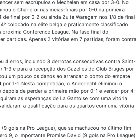
encer sem escrúpulos o Mechelen em casa por 3-0. No
minou o Charleroi nas meias-finais por 0-0 na primeira
 de final por 0-2 ou ainda Zulte Waregem nos 1/8 de final
4º colocado na elite belga e praticamente classificado
a próxima Conference League. Na fase final do
r partidas. Apenas 2 vitórias em 7 partidas, foram contra
 4 erros, incluindo 3 derrotas consecutivas contra Saint-
or 1-3 e para a recepção dos Gazelles do Club Bruges por
imitou um pouco os danos ao arrancar o ponto do empate
1 por 1-1. Nesta competição, o Anderlecht eliminou o
e depois de perder a primeira mão por 0-1 e vencer por 4-
nguiram as esperanças de La Gantoise com uma vitória
 validaram a qualificação para os quartos com uma vitória
 (9 gols na Pro League), que se machucou no último fim
 9, o importante Promise David (9 gols na Pro League)