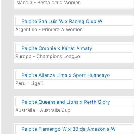
Islândia - Besta deild Women
Palpite San Luis W x Racing Club W
Argentina - Primera A Women
Palpite Omonia x Kairat Almaty
Europa - Champions League
Palpite Alianza Lima x Sport Huancayo
Peru - Liga 1
Palpite Queensland Lions x Perth Glory
Australia - Australia Cup
Palpite Flamengo W x 3B da Amazonia W