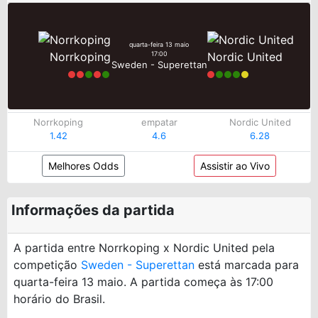
quarta-feira 13 maio
Norrkoping
Nordic United
17:00
Sweden - Superettan
Norrkoping
empatar
Nordic United
1.42
4.6
6.28
Melhores Odds
Assistir ao Vivo
Informações da partida
A partida entre Norrkoping x Nordic United pela
competição
Sweden - Superettan
está marcada para
quarta-feira 13 maio. A partida começa às 17:00
horário do Brasil.