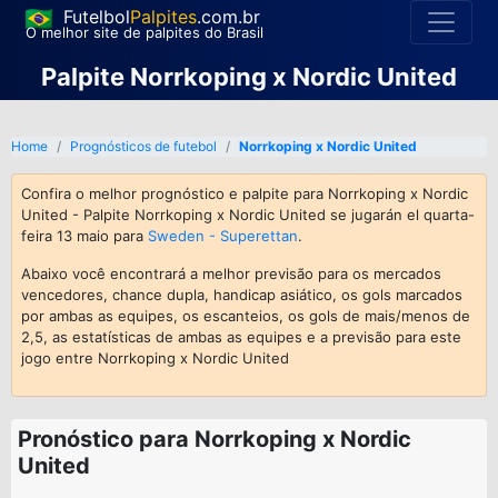
Futelbol
Palpites
.com.br
O melhor site de palpites do Brasil
Palpite Norrkoping x Nordic United
Home
Prognósticos de futebol
Norrkoping x Nordic United
Confira o melhor prognóstico e palpite para Norrkoping x Nordic
United - Palpite Norrkoping x Nordic United se jugarán el quarta-
feira 13 maio para
Sweden - Superettan
.
Abaixo você encontrará a melhor previsão para os mercados
vencedores, chance dupla, handicap asiático, os gols marcados
por ambas as equipes, os escanteios, os gols de mais/menos de
2,5, as estatísticas de ambas as equipes e a previsão para este
jogo entre Norrkoping x Nordic United
Pronóstico para Norrkoping x Nordic
United