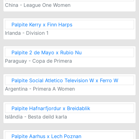
China - League One Women
Palpite Kerry x Finn Harps
Irlanda - Division 1
Palpite 2 de Mayo x Rubio Nu
Paraguay - Copa de Primera
Palpite Social Atletico Television W x Ferro W
Argentina - Primera A Women
Palpite Hafnarfjordur x Breidablik
Islândia - Besta deild karla
Palpite Aarhus x Lech Poznan