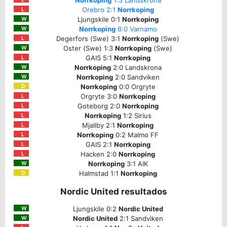
Orebro 2:1
Norrkoping
L
Ljungskile 0:1
Norrkoping
W
Norrkoping
6:0 Varnamo
W
Degerfors (Swe) 3:1
Norrkoping
(Swe)
L
Oster (Swe) 1:3
Norrkoping
(Swe)
W
GAIS 5:1
Norrkoping
L
Norrkoping
2:0 Landskrona
W
Norrkoping
2:0 Sandviken
W
Norrkoping
0:0 Orgryte
D
Orgryte 3:0
Norrkoping
L
Goteborg 2:0
Norrkoping
L
Norrkoping
1:2 Sirius
L
Mjallby 2:1
Norrkoping
L
Norrkoping
0:2 Malmo FF
L
GAIS 2:1
Norrkoping
L
Hacken 2:0
Norrkoping
L
Norrkoping
3:1 AIK
W
Halmstad 1:1
Norrkoping
D
Nordic United resultados
Ljungskile 0:2
Nordic United
W
Nordic United
2:1 Sandviken
W