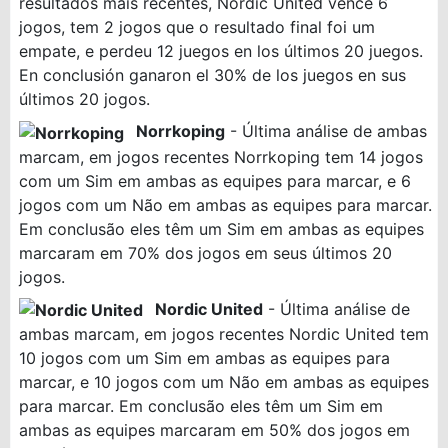
resultados mais recentes, Nordic United vence 6
jogos, tem 2 jogos que o resultado final foi um
empate, e perdeu 12 juegos en los últimos 20 juegos.
En conclusión ganaron el 30% de los juegos en sus
últimos 20 jogos.
Norrkoping
- Última análise de ambas
marcam, em jogos recentes Norrkoping tem 14 jogos
com um Sim em ambas as equipes para marcar, e 6
jogos com um Não em ambas as equipes para marcar.
Em conclusão eles têm um Sim em ambas as equipes
marcaram em 70% dos jogos em seus últimos 20
jogos.
Nordic United
- Última análise de
ambas marcam, em jogos recentes Nordic United tem
10 jogos com um Sim em ambas as equipes para
marcar, e 10 jogos com um Não em ambas as equipes
para marcar. Em conclusão eles têm um Sim em
ambas as equipes marcaram em 50% dos jogos em