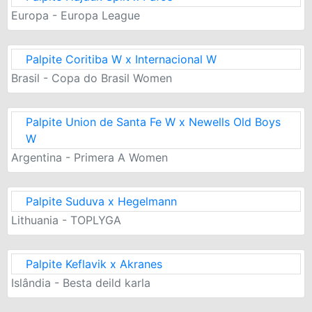
Europa - Europa League
Palpite Coritiba W x Internacional W
Brasil - Copa do Brasil Women
Palpite Union de Santa Fe W x Newells Old Boys
W
Argentina - Primera A Women
Palpite Suduva x Hegelmann
Lithuania - TOPLYGA
Palpite Keflavik x Akranes
Islândia - Besta deild karla