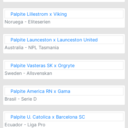
Palpite Lillestrom x Viking
Noruega - Eliteserien
Palpite Launceston x Launceston United
Australia - NPL Tasmania
Palpite Vasteras SK x Orgryte
Sweden - Allsvenskan
Palpite America RN x Gama
Brasil - Serie D
Palpite U. Catolica x Barcelona SC
Ecuador - Liga Pro