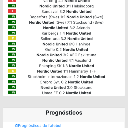
Varberg 4:1
Nordic United
L
Nordic United
3:1 Helsingborg
W
Sundsvall 3:2
Nordic United
L
Degerfors (Swe) 1:2
Nordic United
(Swe)
W
Nordic United
(Swe) 7:1 Stocksund (Swe)
W
Nordic United
3:2 Arlanda
W
Karlbergs 1:4
Nordic United
W
Sollentuna 3:3
Nordic United
D
Nordic United
6:0 Haninge
W
Gefle 0:2
Nordic United
W
Nordic United
3:2 AFC Eskilstuna
W
Nordic United
4:1 Vasalund
W
Enkoping SK 1:3
Nordic United
W
Nordic United
1:1 Hammarby TFF
D
Stockholm Internazionale 1:2
Nordic United
W
Orebro Syr. 0:2
Nordic United
W
Nordic United
3:0 Stocksund
W
Umea FF 0:2
Nordic United
W
Prognósticos
⚽️Prognósticos de futebol