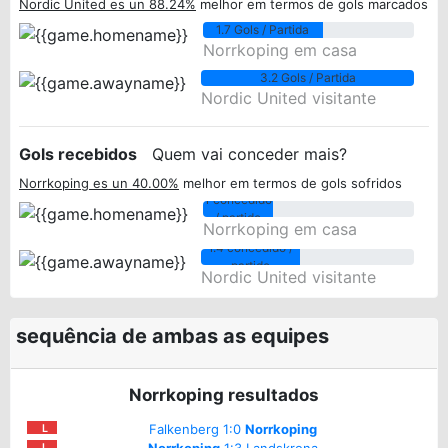
Nordic United es un 88.24%
melhor em termos de gols marcados
1.7 Gols / Partida
Norrkoping em casa
3.2 Gols / Partida
Nordic United visitante
Gols recebidos
Quem vai conceder mais?
Norrkoping es un 40.00%
melhor em termos de gols sofridos
1 concedido
/ partido
Norrkoping em casa
1.4 concedido /
partido
Nordic United visitante
sequência de ambas as equipes
Norrkoping resultados
Falkenberg 1:0
Norrkoping
L
Norrkoping
1:3 Landskrona
L