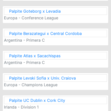
Palpite Goteborg x Levadia
Europa - Conference League
Palpite Berazategui x Central Cordoba
Argentina - Primera C
Palpite Atlas x Sacachispas
Argentina - Primera C
Palpite Levski Sofia x Univ. Craiova
Europa - Champions League
Palpite UC Dublin x Cork City
Irlanda - Division 1