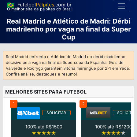
Futelbol
Palpites
.com.br
O melhor site de palpites do Brasil
Real Madrid e Atlético de Madri: Dérbi
madrilenho por vaga na final da Super
Cup
Real Madrid enfrenta o Atlético de Madrid no dérbi madrilenho
decisivo pela vaga na final da Supercopa da Espanha. Gols de
Valverde e Rodrygo garantem vitória merengue por 2-1 em Yeda.
Confira análise, destaques e resumo!
MELHORES SITES PARA FUTEBOL
1
2
SOLICITAR
SOLICITAR
100% até R$1500
100% até R$1200