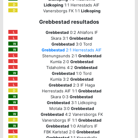
Lidkoping
1:1 Herrestads AIF
D
Vanersborgs FK 1:1
Lidkoping
D
Grebbestad resultados
Grebbestad
0:2 Ahlafors IF
L
Skara 3:1
Grebbestad
L
Grebbestad
3:0 Tord
W
Grebbestad
2:1 Herrestads AIF
W
Stenungsunds 2:1
Grebbestad
L
Kumla 2:0
Grebbestad
L
Tidaholms 4:2
Grebbestad
L
Grebbestad
1:0 Tord
W
Kumla 3:2
Grebbestad
L
Grebbestad
2:3 IF Haga
L
Herrestads AIF 1:1
Grebbestad
D
Skara 0:3
Grebbestad
W
Grebbestad
3:1 Lidkoping
W
Motala 3:0
Grebbestad
L
Grebbestad
4:2 Vanersborgs FK
W
Vanersborgs IF 1:1
Grebbestad
D
Grebbestad
1:0 Ahlafors IF
W
FBK Karlstad 2:0
Grebbestad
L
Grebbestad
1:1 Kongahalla
D