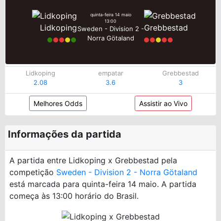
quinta-feira 14 maio
13:00
Lidkoping
Grebbestad
Sweden - Division 2 -
Norra Götaland
Lidkoping
empatar
Grebbestad
2.08
3.6
3
Melhores Odds
Assistir ao Vivo
Informações da partida
A partida entre Lidkoping x Grebbestad pela
competição
Sweden - Division 2 - Norra Götaland
está marcada para quinta-feira 14 maio. A partida
começa às 13:00 horário do Brasil.