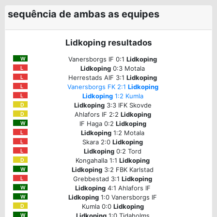
sequência de ambas as equipes
Lidkoping resultados
Vanersborgs IF 0:1
Lidkoping
W
Lidkoping
0:3 Motala
L
Herrestads AIF 3:1
Lidkoping
L
Vanersborgs FK 2:1
Lidkoping
L
Lidkoping
1:2 Kumla
L
Lidkoping
3:3 IFK Skovde
D
Ahlafors IF 2:2
Lidkoping
D
IF Haga 0:2
Lidkoping
W
Lidkoping
1:2 Motala
L
Skara 2:0
Lidkoping
L
Lidkoping
0:2 Tord
L
Kongahalla 1:1
Lidkoping
D
Lidkoping
3:2 FBK Karlstad
W
Grebbestad 3:1
Lidkoping
L
Lidkoping
4:1 Ahlafors IF
W
Lidkoping
1:0 Vanersborgs IF
W
Kumla 0:0
Lidkoping
D
Lidkoping
1:0 Tidaholms
W