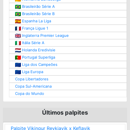
Brasileirão Série A
Brasileirão Série B
Espanha La Liga
França Ligue 1
Inglaterra Premier League
Itália Série A
Holanda Eredivisie
Portugal Superliga
Liga dos Campeões
Liga Europa
Copa Libertadores
Copa Sul-Americana
Copa do Mundo
Últimos palpites
Palpite Vikingur Reykjavik x Keflavik