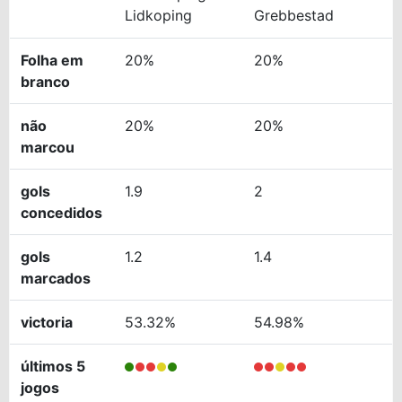
Lidkoping
Grebbestad
Folha em
20%
20%
branco
não
20%
20%
marcou
gols
1.9
2
concedidos
gols
1.2
1.4
marcados
victoria
53.32%
54.98%
últimos 5
jogos