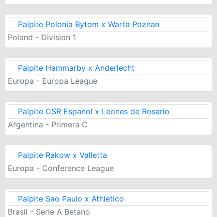
Palpite Polonia Bytom x Warta Poznan
Poland - Division 1
Palpite Hammarby x Anderlecht
Europa - Europa League
Palpite CSR Espanol x Leones de Rosario
Argentina - Primera C
Palpite Rakow x Valletta
Europa - Conference League
Palpite Sao Paulo x Athletico
Brasil - Serie A Betano