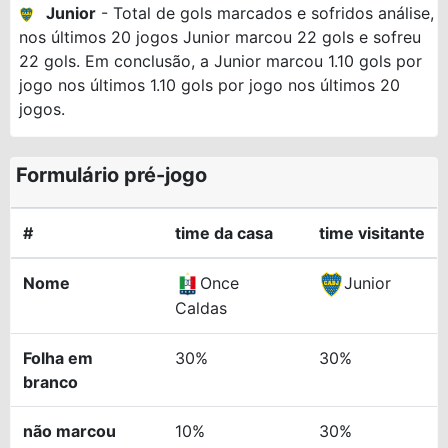
Junior
- Total de gols marcados e sofridos análise,
nos últimos 20 jogos Junior marcou 22 gols e sofreu
22 gols. Em conclusão, a Junior marcou 1.10 gols por
jogo nos últimos 1.10 gols por jogo nos últimos 20
jogos.
Formulário pré-jogo
#
time da casa
time visitante
Nome
Once
Junior
Caldas
Folha em
30%
30%
branco
não marcou
10%
30%