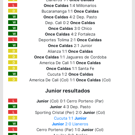
Once Caldas
1:4 Millonarios
L
Bucaramanga 1:1
Once Caldas
D
Once Caldas
4:2 Dep. Pasto
W
Dep. Cali 0:2
Once Caldas
W
Once Caldas
3:0 Chico
W
Once Caldas
4:2 Fortaleza
W
Deportes Tolima 2:1
Once Caldas
L
Once Caldas
2:1 Junior
W
Alianza 1:1
Once Caldas
D
Once Caldas
1:1 Jaguares de Cordoba
D
America De Cali 1:1
Once Caldas
D
Once Caldas
1:1 Santa Fe
D
Cucuta 1:2
Once Caldas
W
America De Cali (Col) 1:1
Once Caldas
(Col)
D
Junior resultados
Junior
(Col) 0:1 Cerro Porteno (Par)
L
Junior
4:3 Dep. Pasto
W
Sporting Cristal (Per) 2:0
Junior
(Col)
L
Cucuta 1:1
Junior
D
Junior
2:0 Llaneros
W
Cerro Porteno (Par) 1:0
Junior
(Col)
L