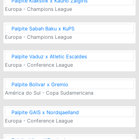
Palpite Klaksvik x Kauno Zalgiris
Europa - Champions League
Palpite Sabah Baku x KuPS
Europa - Champions League
Palpite Vaduz x Atletic Escaldes
Europa - Conference League
Palpite Bolivar x Gremio
América do Sul - Copa Sudamericana
Palpite GAIS x Nordsjaelland
Europa - Conference League