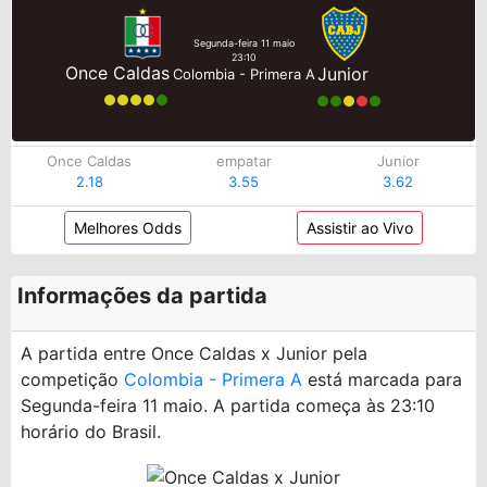
Segunda-feira 11 maio
23:10
Once Caldas
Junior
Colombia - Primera A
Once Caldas
empatar
Junior
2.18
3.55
3.62
Melhores Odds
Assistir ao Vivo
Informações da partida
A partida entre Once Caldas x Junior pela
competição
Colombia - Primera A
está marcada para
Segunda-feira 11 maio. A partida começa às 23:10
horário do Brasil.