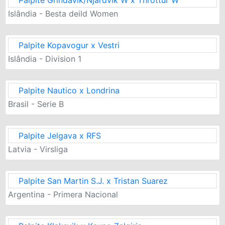
Islândia - Besta deild Women
Palpite Kopavogur x Vestri
Islândia - Division 1
Palpite Nautico x Londrina
Brasil - Serie B
Palpite Jelgava x RFS
Latvia - Virsliga
Palpite San Martin S.J. x Tristan Suarez
Argentina - Primera Nacional