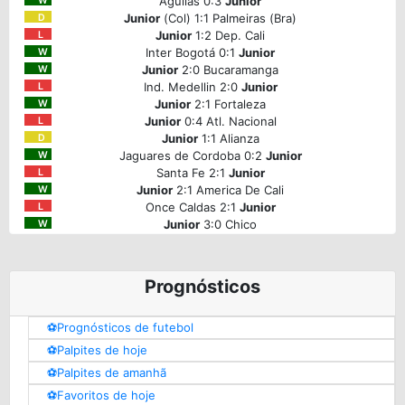
Aguilas 0:3
Junior
W
Junior
(Col) 1:1 Palmeiras (Bra)
D
Junior
1:2 Dep. Cali
L
Inter Bogotá 0:1
Junior
W
Junior
2:0 Bucaramanga
W
Ind. Medellin 2:0
Junior
L
Junior
2:1 Fortaleza
W
Junior
0:4 Atl. Nacional
L
Junior
1:1 Alianza
D
Jaguares de Cordoba 0:2
Junior
W
Santa Fe 2:1
Junior
L
Junior
2:1 America De Cali
W
Once Caldas 2:1
Junior
L
Junior
3:0 Chico
W
Prognósticos
⚽️Prognósticos de futebol
⚽️Palpites de hoje
⚽️Palpites de amanhã
⚽️Favoritos de hoje