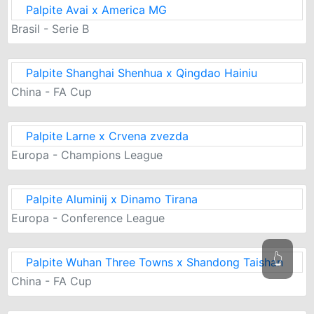
Palpite Avai x America MG
Brasil - Serie B
Palpite Shanghai Shenhua x Qingdao Hainiu
China - FA Cup
Palpite Larne x Crvena zvezda
Europa - Champions League
Palpite Aluminij x Dinamo Tirana
Europa - Conference League
👆
Palpite Wuhan Three Towns x Shandong Taishan
China - FA Cup