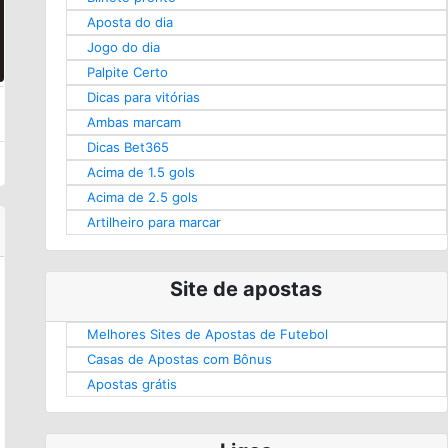
Aposta do dia
Jogo do dia
Palpite Certo
Dicas para vitórias
Ambas marcam
Dicas Bet365
Acima de 1.5 gols
Acima de 2.5 gols
Artilheiro para marcar
Site de apostas
Melhores Sites de Apostas de Futebol
Casas de Apostas com Bônus
Apostas grátis