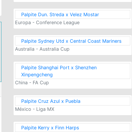
Palpite Dun. Streda x Velez Mostar
Europa - Conference League
Palpite Sydney Utd x Central Coast Mariners
Australia - Australia Cup
Palpite Shanghai Port x Shenzhen
Xinpengcheng
China - FA Cup
Palpite Cruz Azul x Puebla
México - Liga MX
o
Palpite Kerry x Finn Harps