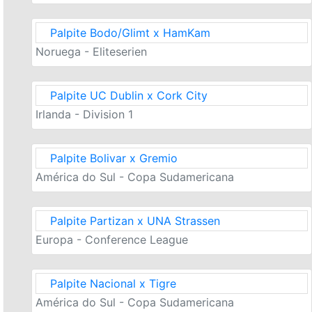
Palpite Bodo/Glimt x HamKam
Noruega - Eliteserien
Palpite UC Dublin x Cork City
Irlanda - Division 1
Palpite Bolivar x Gremio
América do Sul - Copa Sudamericana
Palpite Partizan x UNA Strassen
Europa - Conference League
Palpite Nacional x Tigre
América do Sul - Copa Sudamericana