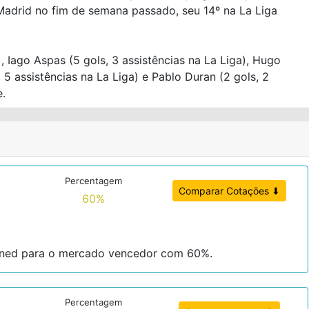
 Madrid no fim de semana passado, seu 14º na La Liga
, Iago Aspas (5 gols, 3 assistências na La Liga), Hugo
 5 assistências na La Liga) e Pablo Duran (2 gols, 2
e.
Percentagem
Comparar Cotações ⬇
60%
fined para o mercado vencedor com 60%.
Percentagem