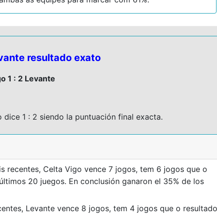
vante resultado exato
o 1 : 2 Levante
dice 1 : 2 siendo la puntuación final exacta.
is recentes, Celta Vigo vence 7 jogos, tem 6 jogos que o
 últimos 20 juegos. En conclusión ganaron el 35% de los
centes, Levante vence 8 jogos, tem 4 jogos que o resultad