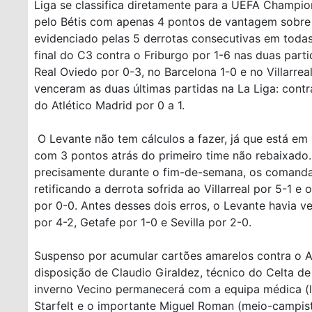
Liga se classifica diretamente para a UEFA Champio
pelo Bétis com apenas 4 pontos de vantagem sobre 
evidenciado pelas 5 derrotas consecutivas em todas
final do C3 contra o Friburgo por 1-6 nas duas par
Real Oviedo por 0-3, no Barcelona 1-0 e no Villarrea
venceram as duas últimas partidas na La Liga: cont
do Atlético Madrid por 0 a 1.
O Levante não tem cálculos a fazer, já que está em
com 3 pontos atrás do primeiro time não rebaixado.
precisamente durante o fim-de-semana, os comanda
retificando a derrota sofrida ao Villarreal por 5-1 
por 0-0. Antes desses dois erros, o Levante havia v
por 4-2, Getafe por 1-0 e Sevilla por 2-0.
Suspenso por acumular cartões amarelos contra o At
disposição de Claudio Giraldez, técnico do Celta de
inverno Vecino permanecerá com a equipa médica (le
Starfelt e o importante Miguel Roman (meio-campista