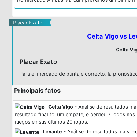
Placar Exato
Celta Vigo vs Le
Celta Vig
Placar Exato
Para el mercado de puntaje correcto, la pronóstico 
Principais fatos
Celta Vigo
- Análise de resultados ma
resultado final foi um empate, e perdeu 7 jogos nos
juegos en sus últimos 20 jogos.
Levante
- Análise de resultados mais re