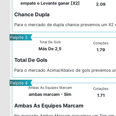
empate o Levante ganar [X2]
2.09
Chance Dupla
Para o mercado de dupla chance prevemos um X2
Palpite 3
Total De Gols
Cotações
Más De 2,5
1.79
Total De Gols
Para o mercado Acima/Abaixo de gols prevemos u
Palpite 4
Ambas As Equipes Marcam
Cotações
ambas marcam - Sim
1.71
Ambas As Equipes Marcam
No mercado Ambas Marcam prevemos um Sim em a