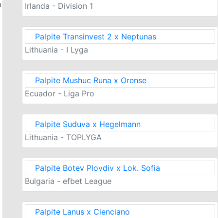
n
Irlanda - Division 1
Palpite Transinvest 2 x Neptunas
Lithuania - I Lyga
Palpite Mushuc Runa x Orense
Ecuador - Liga Pro
Palpite Suduva x Hegelmann
Lithuania - TOPLYGA
Palpite Botev Plovdiv x Lok. Sofia
Bulgaria - efbet League
Palpite Lanus x Cienciano