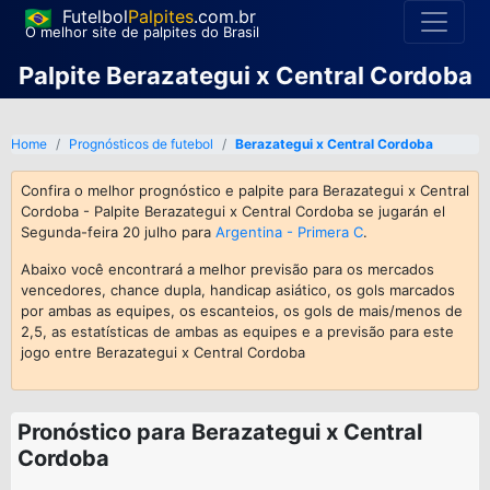
Futelbol
Palpites
.com.br
O melhor site de palpites do Brasil
Palpite Berazategui x Central Cordoba
Home
Prognósticos de futebol
Berazategui x Central Cordoba
Confira o melhor prognóstico e palpite para Berazategui x Central
Cordoba - Palpite Berazategui x Central Cordoba se jugarán el
Segunda-feira 20 julho para
Argentina - Primera C
.
Abaixo você encontrará a melhor previsão para os mercados
vencedores, chance dupla, handicap asiático, os gols marcados
por ambas as equipes, os escanteios, os gols de mais/menos de
2,5, as estatísticas de ambas as equipes e a previsão para este
jogo entre Berazategui x Central Cordoba
Pronóstico para Berazategui x Central
Cordoba