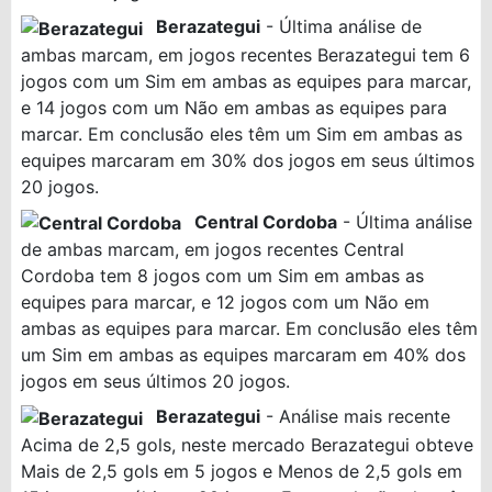
Berazategui
- Última análise de
ambas marcam, em jogos recentes Berazategui tem 6
jogos com um Sim em ambas as equipes para marcar,
e 14 jogos com um Não em ambas as equipes para
marcar. Em conclusão eles têm um Sim em ambas as
equipes marcaram em 30% dos jogos em seus últimos
20 jogos.
Central Cordoba
- Última análise
de ambas marcam, em jogos recentes Central
Cordoba tem 8 jogos com um Sim em ambas as
equipes para marcar, e 12 jogos com um Não em
ambas as equipes para marcar. Em conclusão eles têm
um Sim em ambas as equipes marcaram em 40% dos
jogos em seus últimos 20 jogos.
Berazategui
- Análise mais recente
Acima de 2,5 gols, neste mercado Berazategui obteve
Mais de 2,5 gols em 5 jogos e Menos de 2,5 gols em