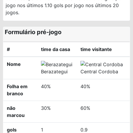
jogo nos últimos 1.10 gols por jogo nos últimos 20
jogos.
Formulário pré-jogo
#
time da casa
time visitante
Nome
Berazategui
Central Cordoba
Folha em
40%
40%
branco
não
30%
60%
marcou
gols
1
0.9