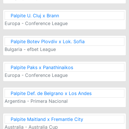
Palpite U. Cluj x Brann
Europa - Conference League
Palpite Botev Plovdiv x Lok. Sofia
Bulgaria - efbet League
Palpite Paks x Panathinaikos
Europa - Conference League
Palpite Def. de Belgrano x Los Andes
Argentina - Primera Nacional
Palpite Maitland x Fremantle City
Australia - Australia Cup