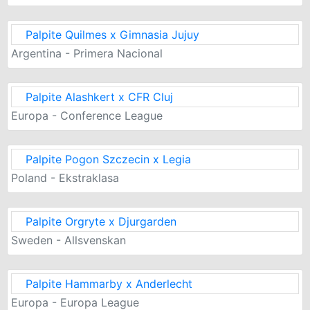
Palpite Quilmes x Gimnasia Jujuy
Argentina - Primera Nacional
Palpite Alashkert x CFR Cluj
Europa - Conference League
Palpite Pogon Szczecin x Legia
Poland - Ekstraklasa
Palpite Orgryte x Djurgarden
Sweden - Allsvenskan
Palpite Hammarby x Anderlecht
Europa - Europa League