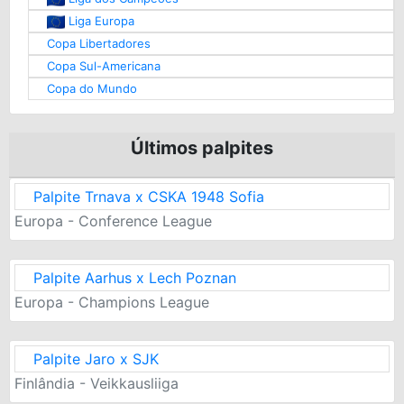
Liga Europa
Copa Libertadores
Copa Sul-Americana
Copa do Mundo
Últimos palpites
Palpite Trnava x CSKA 1948 Sofia
Europa - Conference League
Palpite Aarhus x Lech Poznan
Europa - Champions League
Palpite Jaro x SJK
Finlândia - Veikkausliiga