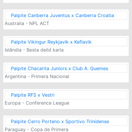
Palpite Canberra Juventus x Canberra Croatia
Australia - NPL ACT
Palpite Vikingur Reykjavik x Keflavik
Islândia - Besta deild karla
Palpite Chacarita Juniors x Club A. Guemes
Argentina - Primera Nacional
Palpite RFS x Vestri
Europa - Conference League
Palpite Cerro Porteno x Sportivo Trinidense
Paraguay - Copa de Primera