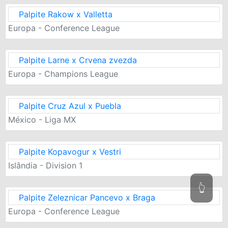
Palpite Rakow x Valletta
Europa - Conference League
Palpite Larne x Crvena zvezda
Europa - Champions League
Palpite Cruz Azul x Puebla
México - Liga MX
Palpite Kopavogur x Vestri
Islândia - Division 1
👆
Palpite Zeleznicar Pancevo x Braga
Europa - Conference League