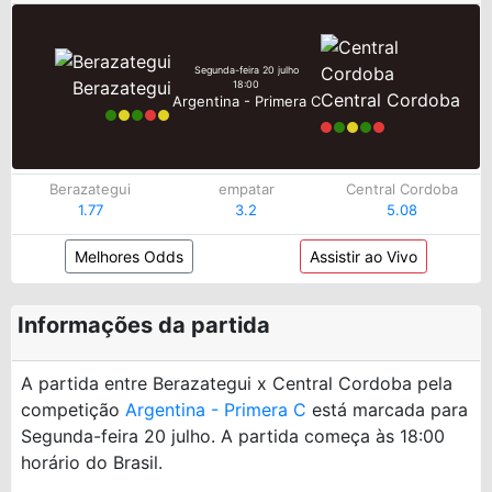
Segunda-feira 20 julho
Berazategui
18:00
Central Cordoba
Argentina - Primera C
Berazategui
empatar
Central Cordoba
1.77
3.2
5.08
Melhores Odds
Assistir ao Vivo
Informações da partida
A partida entre Berazategui x Central Cordoba pela
competição
Argentina - Primera C
está marcada para
Segunda-feira 20 julho. A partida começa às 18:00
horário do Brasil.