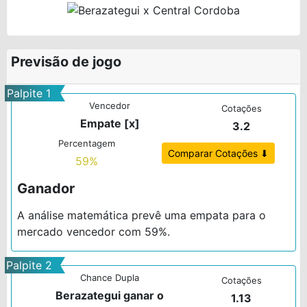
Previsão de jogo
Palpite 1
Vencedor
Cotações
Empate [x]
3.2
Percentagem
Comparar Cotações ⬇
59%
Ganador
A análise matemática prevê uma empata para o
mercado vencedor com 59%.
Palpite 2
Chance Dupla
Cotações
Berazategui ganar o
1.13