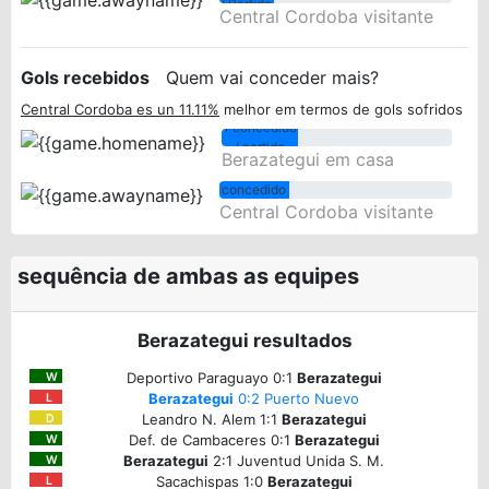
/ Partida
Central Cordoba visitante
Gols recebidos
Quem vai conceder mais?
Central Cordoba es un 11.11%
melhor em termos de gols sofridos
1 concedido
/ partido
Berazategui em casa
0.9
concedido
Central Cordoba visitante
/ partido
sequência de ambas as equipes
Berazategui resultados
Deportivo Paraguayo 0:1
Berazategui
W
Berazategui
0:2 Puerto Nuevo
L
Leandro N. Alem 1:1
Berazategui
D
Def. de Cambaceres 0:1
Berazategui
W
Berazategui
2:1 Juventud Unida S. M.
W
Sacachispas 1:0
Berazategui
L