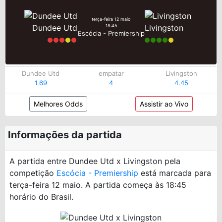
terça-feira 12 maio
Dundee Utd
Livingston
18:45
Escócia - Premiership
Dundee Utd
empatar
Livingston
1.69
4
4.45
Melhores Odds
Assistir ao Vivo
Informações da partida
A partida entre Dundee Utd x Livingston pela
competição
Escócia - Premiership
está marcada para
terça-feira 12 maio. A partida começa às 18:45
horário do Brasil.