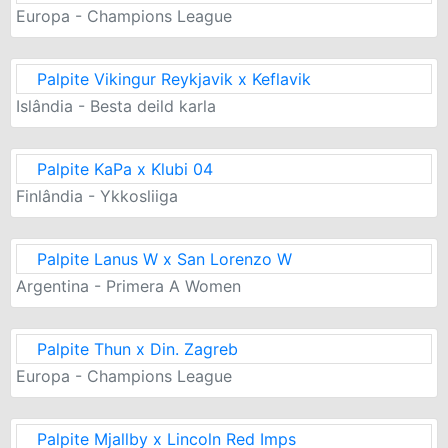
Europa - Champions League
Palpite Vikingur Reykjavik x Keflavik
Islândia - Besta deild karla
Palpite KaPa x Klubi 04
Finlândia - Ykkosliiga
Palpite Lanus W x San Lorenzo W
Argentina - Primera A Women
Palpite Thun x Din. Zagreb
Europa - Champions League
Palpite Mjallby x Lincoln Red Imps