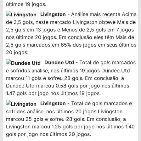
últimos 19 jogos.
Livingston
- Análise mais recente Acima
de 2,5 gols, neste mercado Livingston obteve Mais de
2,5 gols em 13 jogos e Menos de 2,5 gols em 7 jogos
nos últimos 20 jogos. Em conclusão eles têm Mais de
2,5 gols marcados em 65% dos jogos em seus últimos
20 jogos.
Dundee Utd
- Total de gols marcados
e sofridos análise, nos últimos 19 jogos Dundee Utd
marcou 11 gols e sofreu 28 gols. Em conclusão, a
Dundee Utd marcou 0.58 gols por jogo nos últimos
1.47 gols por jogo nos últimos 19 jogos.
Livingston
- Total de gols marcados e
sofridos análise, nos últimos 20 jogos Livingston
marcou 25 gols e sofreu 28 gols. Em conclusão, a
Livingston marcou 1.25 gols por jogo nos últimos 1.40
gols por jogo nos últimos 20 jogos.