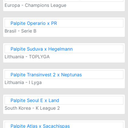
Europa - Champions League
Palpite Operario x PR
Brasil - Serie B
Palpite Suduva x Hegelmann
Lithuania - TOPLYGA
Palpite Transinvest 2 x Neptunas
Lithuania - I Lyga
Palpite Seoul E x Land
South Korea - K League 2
Palpite Atlas x Sacachispas