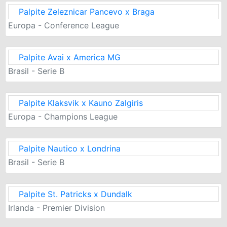
Palpite Zeleznicar Pancevo x Braga
Europa - Conference League
Palpite Avai x America MG
Brasil - Serie B
Palpite Klaksvik x Kauno Zalgiris
Europa - Champions League
Palpite Nautico x Londrina
Brasil - Serie B
Palpite St. Patricks x Dundalk
Irlanda - Premier Division