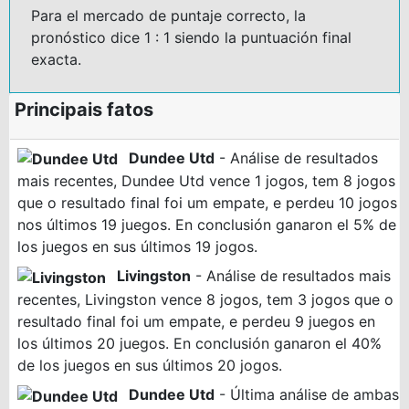
Para el mercado de puntaje correcto, la
pronóstico dice 1 : 1 siendo la puntuación final
exacta.
Principais fatos
Dundee Utd
- Análise de resultados
mais recentes, Dundee Utd vence 1 jogos, tem 8 jogos
que o resultado final foi um empate, e perdeu 10 jogos
nos últimos 19 juegos. En conclusión ganaron el 5% de
los juegos en sus últimos 19 jogos.
Livingston
- Análise de resultados mais
recentes, Livingston vence 8 jogos, tem 3 jogos que o
resultado final foi um empate, e perdeu 9 juegos en
los últimos 20 juegos. En conclusión ganaron el 40%
de los juegos en sus últimos 20 jogos.
Dundee Utd
- Última análise de ambas