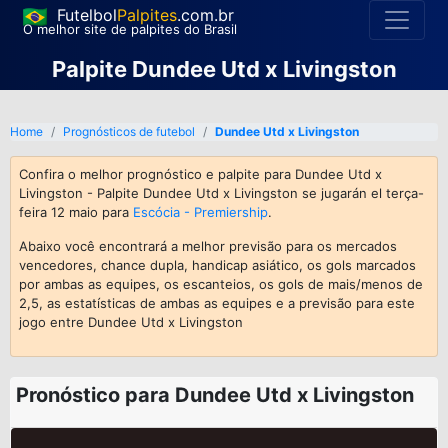
Futelbol
Palpites
.com.br
O melhor site de palpites do Brasil
Palpite Dundee Utd x Livingston
Home
Prognósticos de futebol
Dundee Utd x Livingston
Confira o melhor prognóstico e palpite para Dundee Utd x
Livingston - Palpite Dundee Utd x Livingston se jugarán el terça-
feira 12 maio para
Escócia - Premiership
.
Abaixo você encontrará a melhor previsão para os mercados
vencedores, chance dupla, handicap asiático, os gols marcados
por ambas as equipes, os escanteios, os gols de mais/menos de
2,5, as estatísticas de ambas as equipes e a previsão para este
jogo entre Dundee Utd x Livingston
Pronóstico para Dundee Utd x Livingston