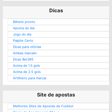
Dicas
Bilhete pronto
Aposta do dia
Jogo do dia
Palpite Certo
Dicas para vitórias
Ambas marcam
Dicas Bet365
Acima de 1.5 gols
Acima de 2.5 gols
Artilheiro para marcar
Site de apostas
Melhores Sites de Apostas de Futebol