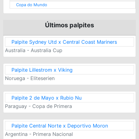
Copa do Mundo
Últimos palpites
Palpite Sydney Utd x Central Coast Mariners
Australia - Australia Cup
Palpite Lillestrom x Viking
Noruega - Eliteserien
Palpite 2 de Mayo x Rubio Nu
Paraguay - Copa de Primera
Palpite Central Norte x Deportivo Moron
Argentina - Primera Nacional