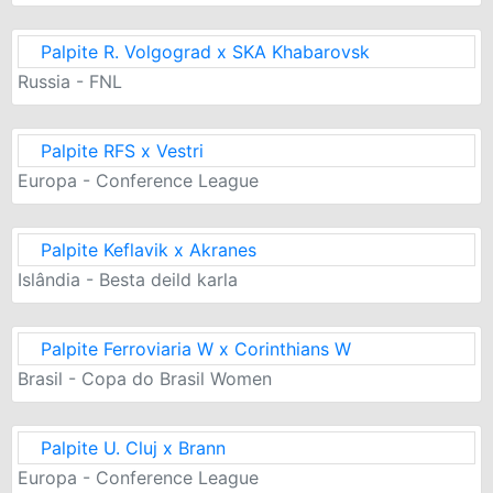
Palpite R. Volgograd x SKA Khabarovsk
Russia - FNL
Palpite RFS x Vestri
Europa - Conference League
Palpite Keflavik x Akranes
Islândia - Besta deild karla
Palpite Ferroviaria W x Corinthians W
Brasil - Copa do Brasil Women
Palpite U. Cluj x Brann
Europa - Conference League