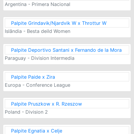
Argentina - Primera Nacional
Palpite Grindavik/Njardvik W x Throttur W
Islândia - Besta deild Women
Palpite Deportivo Santani x Fernando de la Mora
Paraguay - Division Intermedia
Palpite Paide x Zira
Europa - Conference League
Palpite Pruszkow x R. Rzeszow
Poland - Division 2
Palpite Egnatia x Celje