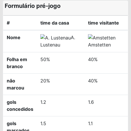
Formulário pré-jogo
#
time da casa
time visitante
Nome
A.
Lustenau
Amstetten
Folha em
50%
40%
branco
não
20%
40%
marcou
gols
1.2
1.6
concedidos
gols
1.5
1.1
marcados