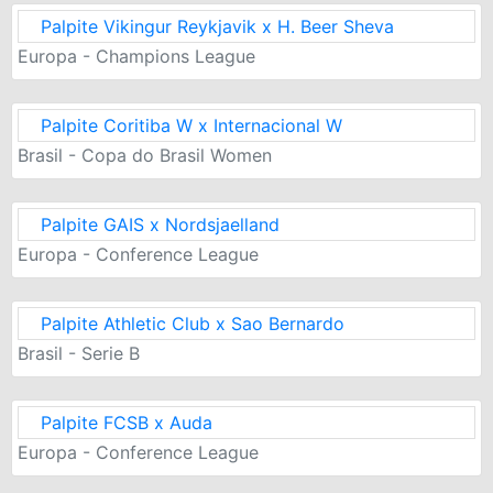
Palpite Vikingur Reykjavik x H. Beer Sheva
Europa - Champions League
Palpite Coritiba W x Internacional W
Brasil - Copa do Brasil Women
Palpite GAIS x Nordsjaelland
Europa - Conference League
Palpite Athletic Club x Sao Bernardo
Brasil - Serie B
Palpite FCSB x Auda
Europa - Conference League