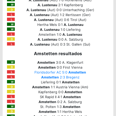
A. Lustenau
2:1 Kapfenberg
W
A. Lustenau
(Aut) 0:0 Unterhaching (Ger)
D
A. Lustenau
(Aut) 1:2 Illertissen (Ger)
L
A. Lustenau
(Aut) 0:6 Tirol (Aut)
L
Hertha Wels 0:1
A. Lustenau
W
A. Lustenau
1:0 Liefering
W
Amstetten 1:0
A. Lustenau
L
A. Lustenau
0:0 A. Salzburg
D
A. Lustenau
(Aut) 0:3 St. Gallen (Sui)
L
Amstetten resultados
Amstetten
3:0 A. Klagenfurt
W
Amstetten
0:0 First Vienna
D
Floridsdorfer AC 5:0
Amstetten
L
Amstetten
2:3 Bregenz
L
Liefering 0:1
Amstetten
W
Amstetten
1:1 Austria Vienna (Am)
D
Kapfenberg 0:0
Amstetten
D
SK Rapid II 4:1
Amstetten
L
Amstetten
0:2 A. Salzburg
L
St. Polten 1:3
Amstetten
W
Amstetten
1:1 Hertha Wels
D