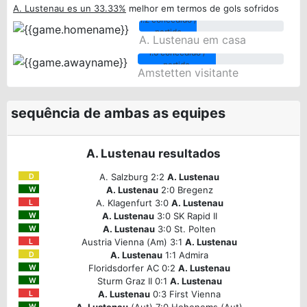
A. Lustenau es un 33.33%
melhor em termos de gols sofridos
1.2 concedido /
partido
A. Lustenau em casa
1.6 concedido /
partido
Amstetten visitante
sequência de ambas as equipes
A. Lustenau resultados
A. Salzburg 2:2
A. Lustenau
D
A. Lustenau
2:0 Bregenz
W
A. Klagenfurt 3:0
A. Lustenau
L
A. Lustenau
3:0 SK Rapid II
W
A. Lustenau
3:0 St. Polten
W
Austria Vienna (Am) 3:1
A. Lustenau
L
A. Lustenau
1:1 Admira
D
Floridsdorfer AC 0:2
A. Lustenau
W
Sturm Graz II 0:1
A. Lustenau
W
A. Lustenau
0:3 First Vienna
L
A. Lustenau
(Aut) 7:0 Hohenems (Aut)
W