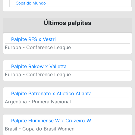
Copa do Mundo
Últimos palpites
Palpite RFS x Vestri
Europa - Conference League
Palpite Rakow x Valletta
Europa - Conference League
Palpite Patronato x Atletico Atlanta
Argentina - Primera Nacional
Palpite Fluminense W x Cruzeiro W
Brasil - Copa do Brasil Women