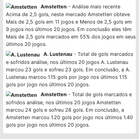
Amstetten
- Análise mais recente
Acima de 2,5 gols, neste mercado Amstetten obteve
Mais de 2,5 gols em 11 jogos e Menos de 2,5 gols em
9 jogos nos últimos 20 jogos. Em conclusão eles têm
Mais de 2,5 gols marcados em 55% dos jogos em seus
últimos 20 jogos.
A. Lustenau
- Total de gols marcados
e sofridos análise, nos últimos 20 jogos A. Lustenau
marcou 23 gols e sofreu 23 gols. Em conclusão, a A.
Lustenau marcou 1.15 gols por jogo nos últimos 1.15
gols por jogo nos últimos 20 jogos.
Amstetten
- Total de gols marcados e
sofridos análise, nos últimos 20 jogos Amstetten
marcou 24 gols e sofreu 28 gols. Em conclusão, a
Amstetten marcou 1.20 gols por jogo nos últimos 1.40
gols por jogo nos últimos 20 jogos.