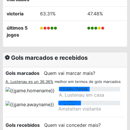
victoria
63.31%
47.48%
últimos 5
jogos
⚽ Gols marcados e recebidos
Gols marcados
Quem vai marcar mais?
A. Lustenau es un 36.36%
melhor em termos de gols marcados
1.5 Gols / Partida
A. Lustenau em casa
1.1 Gols /
Partida
Amstetten visitante
Gols recebidos
Quem vai conceder mais?