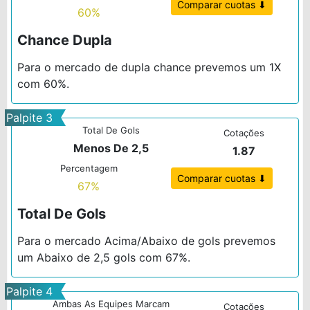
Comparar cuotas ⬇
60%
Chance Dupla
Para o mercado de dupla chance prevemos um 1X
com 60%.
Palpite 3
Total De Gols
Cotações
Menos De 2,5
1.87
Percentagem
Comparar cuotas ⬇
67%
Total De Gols
Para o mercado Acima/Abaixo de gols prevemos
um Abaixo de 2,5 gols com 67%.
Palpite 4
Ambas As Equipes Marcam
Cotações