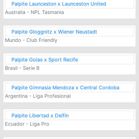
Palpite Launceston x Launceston United
Australia - NPL Tasmania
Palpite Gloggnitz x Wiener Neustadt
Mundo - Club Friendly
Palpite Goias x Sport Recife
Brasil - Serie B
Palpite Gimnasia Mendoza x Central Cordoba
Argentina - Liga Profesional
Palpite Libertad x Delfin
Ecuador - Liga Pro