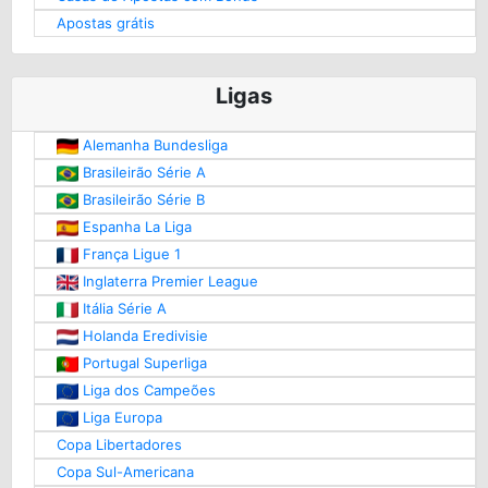
Apostas grátis
Ligas
Alemanha Bundesliga
Brasileirão Série A
Brasileirão Série B
Espanha La Liga
França Ligue 1
Inglaterra Premier League
Itália Série A
Holanda Eredivisie
Portugal Superliga
Liga dos Campeões
Liga Europa
Copa Libertadores
Copa Sul-Americana