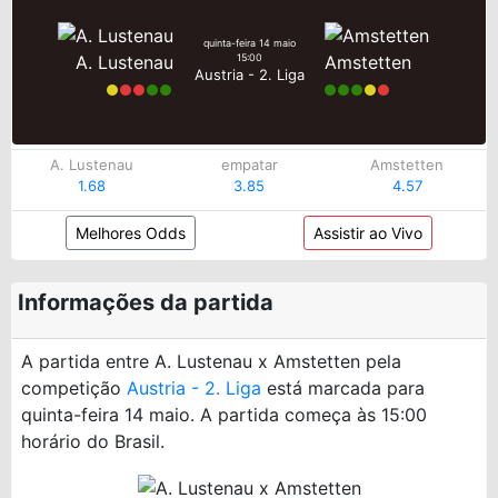
quinta-feira 14 maio
A. Lustenau
Amstetten
15:00
Austria - 2. Liga
A. Lustenau
empatar
Amstetten
1.68
3.85
4.57
Melhores Odds
Assistir ao Vivo
Informações da partida
A partida entre A. Lustenau x Amstetten pela
competição
Austria - 2. Liga
está marcada para
quinta-feira 14 maio. A partida começa às 15:00
horário do Brasil.