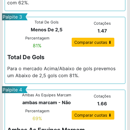
com 62%.
Palpite 3
Total De Gols
Cotações
Menos De 2,5
1.47
Percentagem
Comparar cuotas ⬇
81%
Total De Gols
Para o mercado Acima/Abaixo de gols prevemos
um Abaixo de 2,5 gols com 81%.
Palpite 4
Ambas As Equipes Marcam
Cotações
ambas marcam - Não
1.66
Percentagem
Comparar cuotas ⬇
69%
Ambas As Equipes Marcam