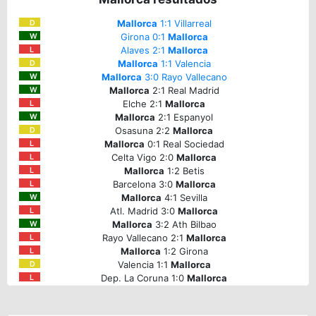
Mallorca
1:1 Villarreal
D
Girona 0:1
Mallorca
W
Alaves 2:1
Mallorca
L
Mallorca
1:1 Valencia
D
Mallorca
3:0 Rayo Vallecano
W
Mallorca
2:1 Real Madrid
W
Elche 2:1
Mallorca
L
Mallorca
2:1 Espanyol
W
Osasuna 2:2
Mallorca
D
Mallorca
0:1 Real Sociedad
L
Celta Vigo 2:0
Mallorca
L
Mallorca
1:2 Betis
L
Barcelona 3:0
Mallorca
L
Mallorca
4:1 Sevilla
W
Atl. Madrid 3:0
Mallorca
L
Mallorca
3:2 Ath Bilbao
W
Rayo Vallecano 2:1
Mallorca
L
Mallorca
1:2 Girona
L
Valencia 1:1
Mallorca
D
Dep. La Coruna 1:0
Mallorca
L