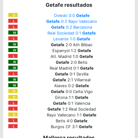
Getafe resultados
Oviedo 0:0
Getafe
D
Getafe
0:2 Rayo Vallecano
L
Getafe
0:2 Barcelona
L
Real Sociedad 0:1
Getafe
W
Levante 1:0
Getafe
L
Getafe
2:0 Ath Bilbao
W
Espanyol 1:2
Getafe
W
Atl. Madrid 1:0
Getafe
L
Getafe
2:0 Betis
W
Real Madrid 0:1
Getafe
W
Getafe
0:1 Sevilla
L
Getafe
2:1 Villarreal
W
Alaves 0:2
Getafe
W
Getafe
0:0 Celta Vigo
D
Girona 1:1
Getafe
D
Getafe
0:1 Valencia
L
Getafe
1:2 Real Sociedad
L
Rayo Vallecano 1:1
Getafe
D
Betis 4:0
Getafe
L
Burgos CF 3:1
Getafe
L
Mallorca resultados