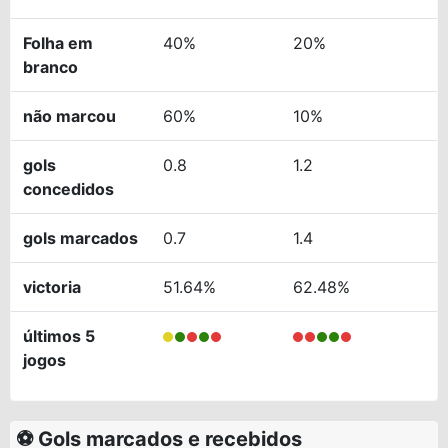
Folha em
40%
20%
branco
não marcou
60%
10%
gols
0.8
1.2
concedidos
gols marcados
0.7
1.4
victoria
51.64%
62.48%
últimos 5
jogos
⚽ Gols marcados e recebidos