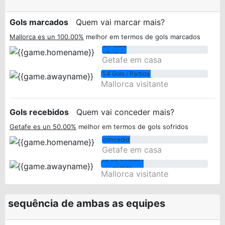
Gols marcados
Quem vai marcar mais?
Mallorca es un 100.00%
melhor em termos de gols marcados
0.7 Gols
/ Partida
Getafe em casa
1.4 Gols / Partida
Mallorca visitante
Gols recebidos
Quem vai conceder mais?
Getafe es un 50.00%
melhor em termos de gols sofridos
0.8
concedid
Getafe em casa
o / partido
1.2 concedido /
partido
Mallorca visitante
sequência de ambas as equipes