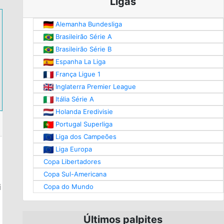
Ligas
Alemanha Bundesliga
Brasileirão Série A
Brasileirão Série B
Espanha La Liga
França Ligue 1
Inglaterra Premier League
Itália Série A
Holanda Eredivisie
Portugal Superliga
Liga dos Campeões
Liga Europa
Copa Libertadores
Copa Sul-Americana
i
Copa do Mundo
Últimos palpites