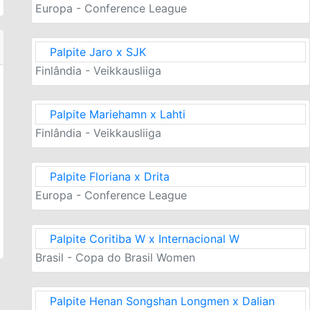
Europa - Conference League
Palpite Jaro x SJK
Finlândia - Veikkausliiga
Palpite Mariehamn x Lahti
Finlândia - Veikkausliiga
Palpite Floriana x Drita
Europa - Conference League
Palpite Coritiba W x Internacional W
Brasil - Copa do Brasil Women
Palpite Henan Songshan Longmen x Dalian