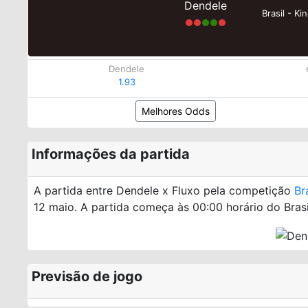
Dendele
Brasil - Ki
Dendele
1.93
Melhores Odds
Informações da partida
A partida entre Dendele x Fluxo pela competição
Br
12 maio. A partida começa às 00:00 horário do Brasi
Previsão de jogo