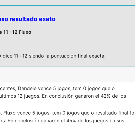
uxo resultado exato
 11 : 12 Fluxo
dice 11 : 12 siendo la puntuación final exacta.
ecentes, Dendele vence 5 jogos, tem 0 jogos que o
 últimos 12 juegos. En conclusión ganaron el 42% de los
, Fluxo vence 5 jogos, tem 0 jogos que o resultado final fo
os. En conclusión ganaron el 45% de los juegos en sus