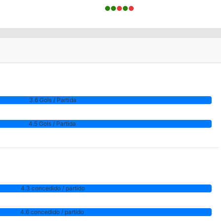
3.6 Gols / Partida
4.5 Gols / Partida
4.3 concedido / partido
4.6 concedido / partido