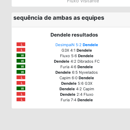
Fluxo visitante
sequência de ambas as equipes
Dendele resultados
DesimpaiN 5:2
Dendele
L
G3X 4:1
Dendele
L
Fluxo 5:6
Dendele
W
Dendele
4:2 Dibrados FC
W
Furia 4:6
Dendele
W
Dendele
6:5 Nyvelados
W
Capim 6:0
Dendele
L
Dendele
5:6 G3X
L
Dendele
4:2 Capim
W
Dendele
2:4 Fluxo
L
Furia 7:4
Dendele
L