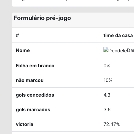
Formulário pré-jogo
#
time da casa
Nome
De
Folha em branco
0%
não marcou
10%
gols concedidos
4.3
gols marcados
3.6
victoria
72.47%