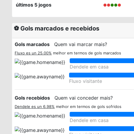
últimos 5 jogos
⚽ Gols marcados e recebidos
Gols marcados
Quem vai marcar mais?
Fluxo es un 25.00%
melhor em termos de gols marcados
Dendele em casa
Fluxo visitante
Gols recebidos
Quem vai conceder mais?
Dendele es un 6.98%
melhor em termos de gols sofridos
Dendele em casa