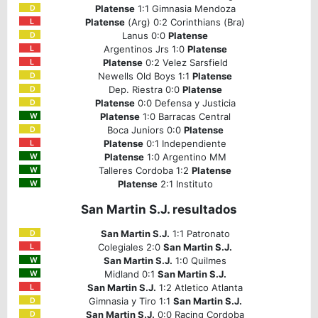
Platense
1:1 Gimnasia Mendoza
D
Platense
(Arg) 0:2 Corinthians (Bra)
L
Lanus 0:0
Platense
D
Argentinos Jrs 1:0
Platense
L
Platense
0:2 Velez Sarsfield
L
Newells Old Boys 1:1
Platense
D
Dep. Riestra 0:0
Platense
D
Platense
0:0 Defensa y Justicia
D
Platense
1:0 Barracas Central
W
Boca Juniors 0:0
Platense
D
Platense
0:1 Independiente
L
Platense
1:0 Argentino MM
W
Talleres Cordoba 1:2
Platense
W
Platense
2:1 Instituto
W
San Martin S.J. resultados
San Martin S.J.
1:1 Patronato
D
Colegiales 2:0
San Martin S.J.
L
San Martin S.J.
1:0 Quilmes
W
Midland 0:1
San Martin S.J.
W
San Martin S.J.
1:2 Atletico Atlanta
L
Gimnasia y Tiro 1:1
San Martin S.J.
D
San Martin S.J.
0:0 Racing Cordoba
D