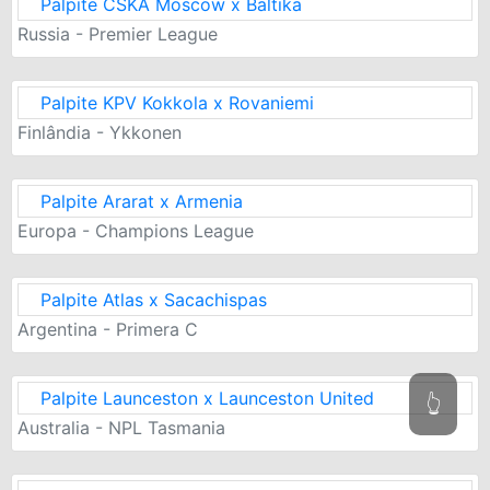
Palpite CSKA Moscow x Baltika
Russia - Premier League
Palpite KPV Kokkola x Rovaniemi
Finlândia - Ykkonen
Palpite Ararat x Armenia
Europa - Champions League
Palpite Atlas x Sacachispas
Argentina - Primera C
Palpite Launceston x Launceston United
👆
Australia - NPL Tasmania