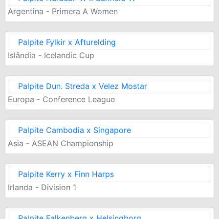
Argentina - Primera A Women
Palpite Fylkir x Afturelding
Islândia - Icelandic Cup
Palpite Dun. Streda x Velez Mostar
Europa - Conference League
Palpite Cambodia x Singapore
Asia - ASEAN Championship
Palpite Kerry x Finn Harps
Irlanda - Division 1
Palpite Falkenberg x Helsingborg