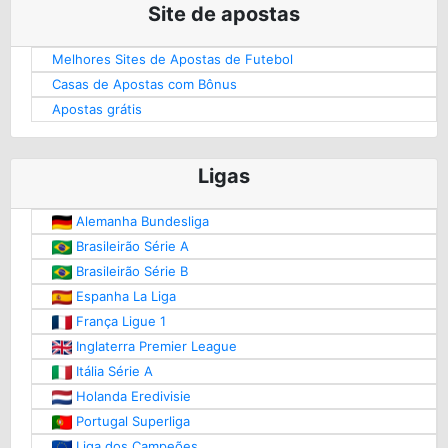
Site de apostas
Melhores Sites de Apostas de Futebol
Casas de Apostas com Bônus
Apostas grátis
Ligas
Alemanha Bundesliga
Brasileirão Série A
Brasileirão Série B
Espanha La Liga
França Ligue 1
Inglaterra Premier League
Itália Série A
Holanda Eredivisie
Portugal Superliga
Liga dos Campeões