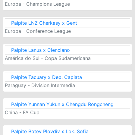
Europa - Champions League
Palpite LNZ Cherkasy x Gent
Europa - Conference League
Palpite Lanus x Cienciano
América do Sul - Copa Sudamericana
Palpite Tacuary x Dep. Capiata
Paraguay - Division Intermedia
Palpite Yunnan Yukun x Chengdu Rongcheng
China - FA Cup
Palpite Botev Plovdiv x Lok. Sofia