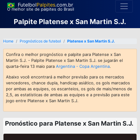
Futelbol
Palpites
.com.br
O melhor site de palpites do Brasil
Palpite Platense x San Martin S.J.
Home
Prognósticos de futebol
Platense x San Martin S.J.
Confira o melhor prognóstico e palpite para Platense x San
Martin S.J. - Palpite Platense x San Martin S.J. se jugarán el
quarta-feira 13 maio para
Argentina - Copa Argentina
.
Abaixo você encontrará a melhor previsão para os mercados
vencedores, chance dupla, handicap asiático, os gols marcados
por ambas as equipes, os escanteios, os gols de mais/menos de
2,5, as estatísticas de ambas as equipes e a previsão para este
jogo entre Platense x San Martin S.J.
Pronóstico para Platense x San Martin S.J.