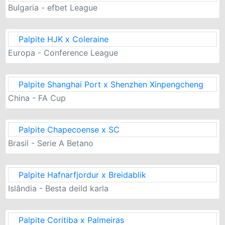
Bulgaria - efbet League
Palpite HJK x Coleraine
Europa - Conference League
Palpite Shanghai Port x Shenzhen Xinpengcheng
China - FA Cup
Palpite Chapecoense x SC
Brasil - Serie A Betano
Palpite Hafnarfjordur x Breidablik
Islândia - Besta deild karla
Palpite Coritiba x Palmeiras