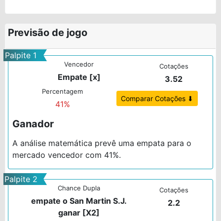
Previsão de jogo
Palpite 1
Vencedor
Cotações
Empate [x]
3.52
Percentagem
Comparar Cotações ⬇
41%
Ganador
A análise matemática prevê uma empata para o
mercado vencedor com 41%.
Palpite 2
Chance Dupla
Cotações
empate o San Martin S.J.
2.2
ganar [X2]