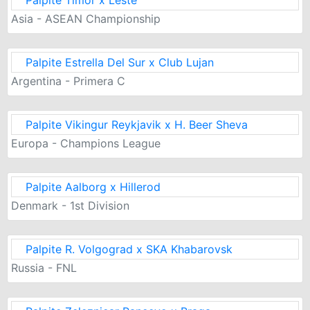
Asia - ASEAN Championship
Palpite Estrella Del Sur x Club Lujan
Argentina - Primera C
Palpite Vikingur Reykjavik x H. Beer Sheva
Europa - Champions League
Palpite Aalborg x Hillerod
Denmark - 1st Division
Palpite R. Volgograd x SKA Khabarovsk
Russia - FNL