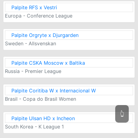
Palpite RFS x Vestri
Europa - Conference League
Palpite Orgryte x Djurgarden
Sweden - Allsvenskan
Palpite CSKA Moscow x Baltika
Russia - Premier League
Palpite Coritiba W x Internacional W
Brasil - Copa do Brasil Women
👆
Palpite Ulsan HD x Incheon
South Korea - K League 1