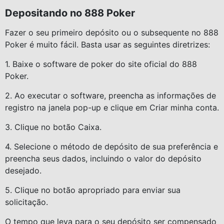
Depositando no 888 Poker
Fazer o seu primeiro depósito ou o subsequente no 888
Poker é muito fácil. Basta usar as seguintes diretrizes:
1. Baixe o software de poker do site oficial do 888
Poker.
2. Ao executar o software, preencha as informações de
registro na janela pop-up e clique em Criar minha conta.
3. Clique no botão Caixa.
4. Selecione o método de depósito de sua preferência e
preencha seus dados, incluindo o valor do depósito
desejado.
5. Clique no botão apropriado para enviar sua
solicitação.
O tempo que leva para o seu depósito ser compensado