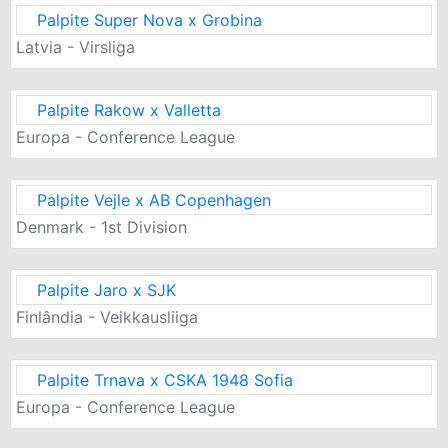
Palpite Super Nova x Grobina
Latvia - Virsliga
Palpite Rakow x Valletta
Europa - Conference League
Palpite Vejle x AB Copenhagen
Denmark - 1st Division
Palpite Jaro x SJK
Finlândia - Veikkausliiga
Palpite Trnava x CSKA 1948 Sofia
Europa - Conference League