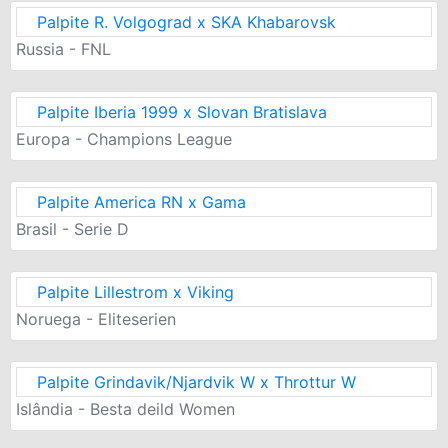
Palpite R. Volgograd x SKA Khabarovsk
Russia - FNL
Palpite Iberia 1999 x Slovan Bratislava
Europa - Champions League
Palpite America RN x Gama
Brasil - Serie D
Palpite Lillestrom x Viking
Noruega - Eliteserien
Palpite Grindavik/Njardvik W x Throttur W
Islândia - Besta deild Women