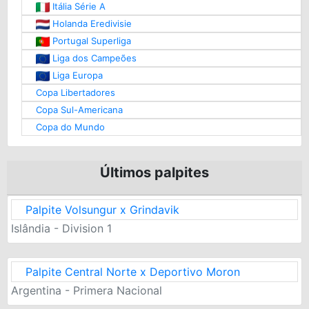
Itália Série A
Holanda Eredivisie
Portugal Superliga
Liga dos Campeões
Liga Europa
Copa Libertadores
Copa Sul-Americana
Copa do Mundo
Últimos palpites
Palpite Volsungur x Grindavik
Islândia - Division 1
Palpite Central Norte x Deportivo Moron
Argentina - Primera Nacional