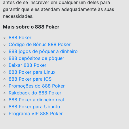
antes de se inscrever em qualquer um deles para
garantir que eles atendam adequadamente às suas
necessidades.
Mais sobre o 888 Poker
888 Poker
Código de Bônus 888 Poker
888 jogos de pôquer a dinheiro
888 depósitos de pôquer
Baixar 888 Poker
888 Poker para Linux
888 Poker para iOS
Promoções do 888 Poker
Rakeback do 888 Poker
888 Poker a dinheiro real
888 Poker para Ubuntu
Programa VIP 888 Poker