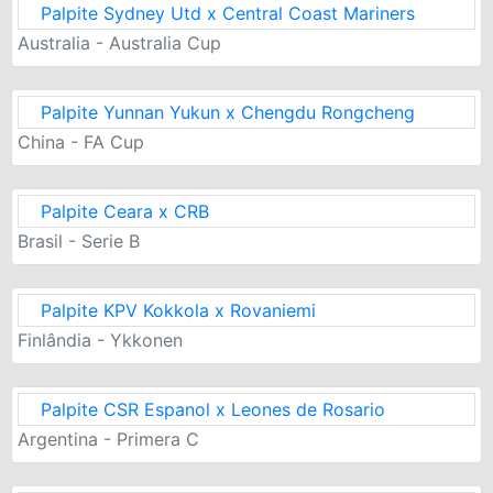
Palpite Sydney Utd x Central Coast Mariners
Australia - Australia Cup
Palpite Yunnan Yukun x Chengdu Rongcheng
China - FA Cup
Palpite Ceara x CRB
Brasil - Serie B
Palpite KPV Kokkola x Rovaniemi
Finlândia - Ykkonen
Palpite CSR Espanol x Leones de Rosario
Argentina - Primera C