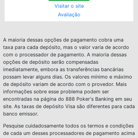
Visitar o site
Avaliação
A maioria dessas opções de pagamento cobra uma
taxa para cada depósito, mas o valor varia de acordo
com o processador de pagamento. A maioria dessas
opções de depósito serão compensadas
imediatamente, embora as transferências bancárias
possam levar alguns dias. Os valores mínimo e máximo
de depósito variam de acordo com o provedor. Mais
informações sobre esse problema podem ser
encontradas na página do 888 Poker's Banking em seu
site. As taxas de depósito Visa são diferentes para cada
banco emissor.
Pesquise cuidadosamente todos os termos e condições
de cada um desses processadores de pagamento acima