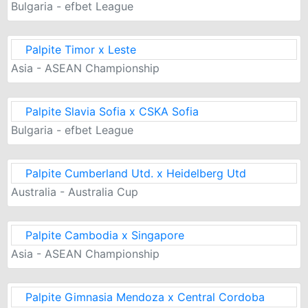
Bulgaria - efbet League
Palpite Timor x Leste
Asia - ASEAN Championship
Palpite Slavia Sofia x CSKA Sofia
Bulgaria - efbet League
Palpite Cumberland Utd. x Heidelberg Utd
Australia - Australia Cup
Palpite Cambodia x Singapore
Asia - ASEAN Championship
Palpite Gimnasia Mendoza x Central Cordoba