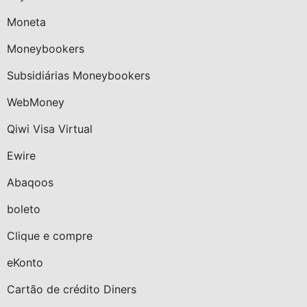
Moneta
Moneybookers
Subsidiárias Moneybookers
WebMoney
Qiwi Visa Virtual
Ewire
Abaqoos
boleto
Clique e compre
eKonto
Cartão de crédito Diners