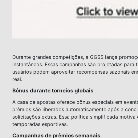
Durante grandes competições, a GGSS lança promoçõ
instantâneos. Essas campanhas são projetadas para t
usuários podem aproveitar recompensas sazonais e
real.
Bônus durante torneios globais
A casa de apostas oferece bônus especiais em event
prêmios são liberados automaticamente após a concl
solicitações extras. Essa política simplificada motiv
temporadas esportivas.
Campanhas de prêmios semanais