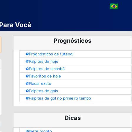
 Para Você
Prognósticos
⚽️Prognósticos de futebol
⚽️Palpites de hoje
⚽️Palpites de amanhã
⚽️Favoritos de hoje
⚽️Placar exato
ICITAR
⚽️Palpites de gols
700
⚽️Palpites de gol no primeiro tempo
Dicas
Bilhete pronto