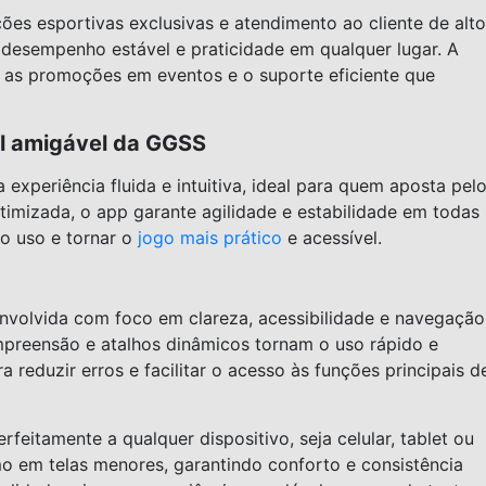
ões esportivas exclusivas e atendimento ao cliente de alto
r desempenho estável e praticidade em qualquer lugar. A
, as promoções em eventos e o suporte eficiente que
el amigável da GGSS
experiência fluida e intuitiva, ideal para quem aposta pel
timizada, o app garante agilidade e estabilidade em todas
 o uso e tornar o
jogo mais prático
e acessível.
envolvida com foco em clareza, acessibilidade e navegação
ompreensão e atalhos dinâmicos tornam o uso rápido e
ra reduzir erros e facilitar o acesso às funções principais d
eitamente a qualquer dispositivo, seja celular, tablet ou
 em telas menores, garantindo conforto e consistência