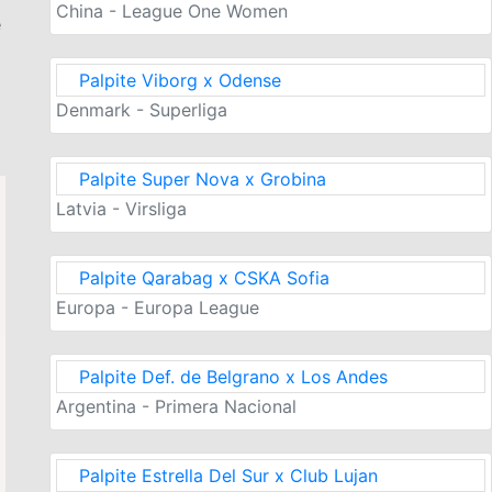
China - League One Women
e
Palpite Viborg x Odense
Denmark - Superliga
Palpite Super Nova x Grobina
Latvia - Virsliga
Palpite Qarabag x CSKA Sofia
Europa - Europa League
Palpite Def. de Belgrano x Los Andes
Argentina - Primera Nacional
Palpite Estrella Del Sur x Club Lujan