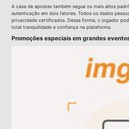
A casa de apostas também segue os mais altos padrõe
autenticação em dois fatores. Todos os dados pessoa
privacidade certificados. Dessa forma, o jogador pod
total tranquilidade e confiança na plataforma.
Promoções especiais em grandes evento