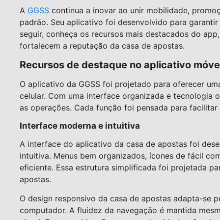
A
GGSS
continua a inovar ao unir mobilidade, promoç
padrão. Seu aplicativo foi desenvolvido para garanti
seguir, conheça os recursos mais destacados do app
fortalecem a reputação da casa de apostas.
Recursos de destaque no aplicativo móv
O aplicativo da GGSS foi projetado para oferecer uma 
celular. Com uma interface organizada e tecnologia o
as operações. Cada função foi pensada para facilitar
Interface moderna e intuitiva
A interface do aplicativo da casa de apostas foi des
intuitiva. Menus bem organizados, ícones de fácil c
eficiente. Essa estrutura simplificada foi projetada pa
apostas.
O design responsivo da casa de apostas adapta-se perf
computador. A fluidez da navegação é mantida mesmo