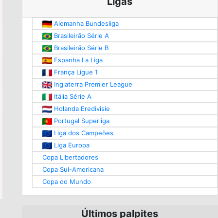
Ligas
Alemanha Bundesliga
Brasileirão Série A
Brasileirão Série B
Espanha La Liga
França Ligue 1
Inglaterra Premier League
Itália Série A
Holanda Eredivisie
Portugal Superliga
Liga dos Campeões
Liga Europa
Copa Libertadores
Copa Sul-Americana
Copa do Mundo
Últimos palpites