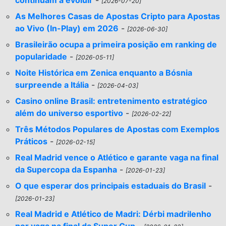
[2026-07-20]
As Melhores Casas de Apostas Cripto para Apostas
ao Vivo (In-Play) em 2026
-
[2026-06-30]
Brasileirão ocupa a primeira posição em ranking de
popularidade
-
[2026-05-11]
Noite Histórica em Zenica enquanto a Bósnia
surpreende a Itália
-
[2026-04-03]
Casino online Brasil: entretenimento estratégico
além do universo esportivo
-
[2026-02-22]
Três Métodos Populares de Apostas com Exemplos
Práticos
-
[2026-02-15]
Real Madrid vence o Atlético e garante vaga na final
da Supercopa da Espanha
-
[2026-01-23]
O que esperar dos principais estaduais do Brasil
-
[2026-01-23]
Real Madrid e Atlético de Madri: Dérbi madrilenho
por vaga na final da Super Cup
-