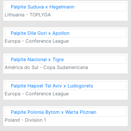
Palpite Suduva x Hegelmann
Lithuania - TOPLYGA
Palpite Dila Gori x Apollon
Europa - Conference League
Palpite Nacional x Tigre
América do Sul - Copa Sudamericana
Palpite Hapoel Tel Aviv x Ludogorets
Europa - Conference League
Palpite Polonia Bytom x Warta Poznan
Poland - Division 1