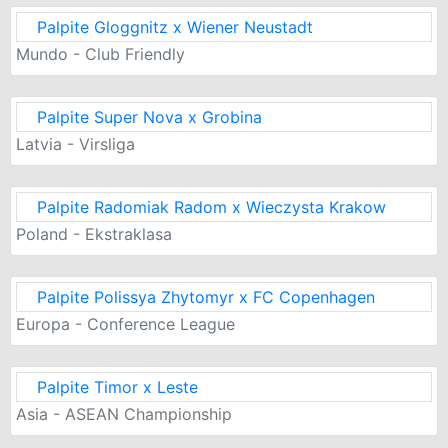
Palpite Gloggnitz x Wiener Neustadt
Mundo - Club Friendly
Palpite Super Nova x Grobina
Latvia - Virsliga
Palpite Radomiak Radom x Wieczysta Krakow
Poland - Ekstraklasa
Palpite Polissya Zhytomyr x FC Copenhagen
Europa - Conference League
Palpite Timor x Leste
Asia - ASEAN Championship