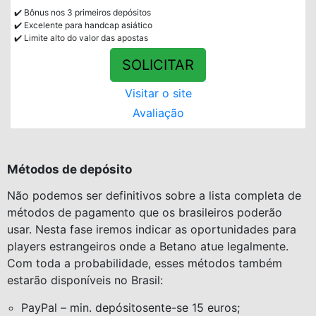
✔️ Bônus nos 3 primeiros depósitos
✔️ Excelente para handcap asiático
✔️ Limite alto do valor das apostas
SOLICITAR
Visitar o site
Avaliação
Métodos de depósito
Não podemos ser definitivos sobre a lista completa de
métodos de pagamento que os brasileiros poderão
usar. Nesta fase iremos indicar as oportunidades para
players estrangeiros onde a Betano atue legalmente.
Com toda a probabilidade, esses métodos também
estarão disponíveis no Brasil:
PayPal – min. depósitosente-se 15 euros;