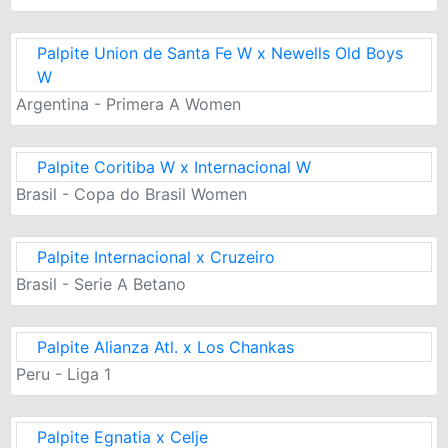
Palpite Union de Santa Fe W x Newells Old Boys
W
Argentina - Primera A Women
Palpite Coritiba W x Internacional W
Brasil - Copa do Brasil Women
Palpite Internacional x Cruzeiro
Brasil - Serie A Betano
Palpite Alianza Atl. x Los Chankas
Peru - Liga 1
Palpite Egnatia x Celje