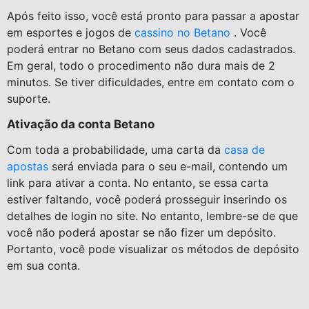
Após feito isso, você está pronto para passar a apostar
em esportes e jogos de
cassino no Betano
. Você
poderá entrar no Betano com seus dados cadastrados.
Em geral, todo o procedimento não dura mais de 2
minutos. Se tiver dificuldades, entre em contato com o
suporte.
Ativação da conta Betano
Com toda a probabilidade, uma carta da
casa de
apostas
será enviada para o seu e-mail, contendo um
link para ativar a conta. No entanto, se essa carta
estiver faltando, você poderá prosseguir inserindo os
detalhes de login no site. No entanto, lembre-se de que
você não poderá apostar se não fizer um depósito.
Portanto, você pode visualizar os métodos de depósito
em sua conta.