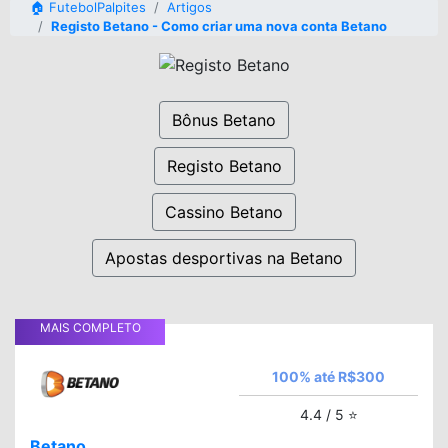
🏠 FutebolPalpites
Artigos
Registo Betano - Como criar uma nova conta Betano
Bônus Betano
Registo Betano
Cassino Betano
Apostas desportivas na Betano
MAIS COMPLETO
100% até R$300
4.4 / 5 ⭐
Betano