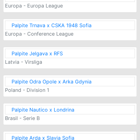
Europa - Europa League
Palpite Trnava x CSKA 1948 Sofia
Europa - Conference League
Palpite Jelgava x RFS
Latvia - Virsliga
Palpite Odra Opole x Arka Gdynia
Poland - Division 1
Palpite Nautico x Londrina
Brasil - Serie B
Palpite Arda x Slavia Sofia