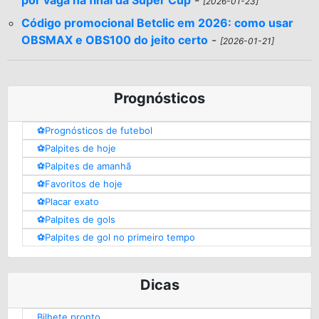
[2026-01-23]
Código promocional Betclic em 2026: como usar
OBSMAX e OBS100 do jeito certo
-
[2026-01-21]
Prognósticos
⚽️Prognósticos de futebol
⚽️Palpites de hoje
⚽️Palpites de amanhã
⚽️Favoritos de hoje
⚽️Placar exato
⚽️Palpites de gols
⚽️Palpites de gol no primeiro tempo
Dicas
Bilhete pronto