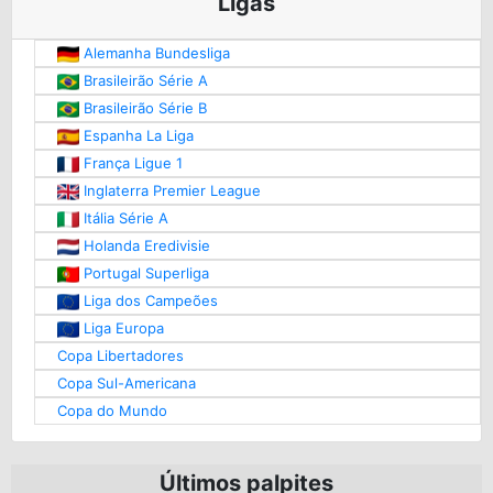
Ligas
Alemanha Bundesliga
Brasileirão Série A
Brasileirão Série B
Espanha La Liga
França Ligue 1
Inglaterra Premier League
Itália Série A
Holanda Eredivisie
Portugal Superliga
Liga dos Campeões
Liga Europa
Copa Libertadores
Copa Sul-Americana
Copa do Mundo
Últimos palpites