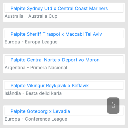
Palpite Sydney Utd x Central Coast Mariners
Australia - Australia Cup
Palpite Sheriff Tiraspol x Maccabi Tel Aviv
Europa - Europa League
Palpite Central Norte x Deportivo Moron
Argentina - Primera Nacional
Palpite Vikingur Reykjavik x Keflavik
Islândia - Besta deild karla
👆
Palpite Goteborg x Levadia
Europa - Conference League