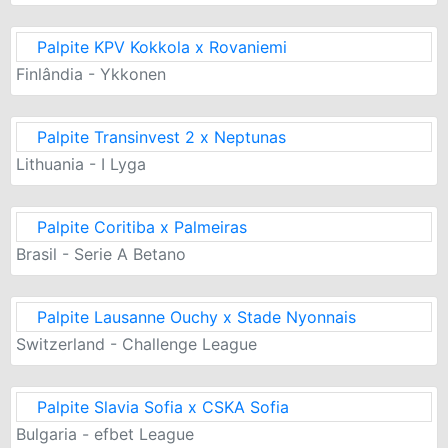
Palpite KPV Kokkola x Rovaniemi
Finlândia - Ykkonen
Palpite Transinvest 2 x Neptunas
Lithuania - I Lyga
Palpite Coritiba x Palmeiras
Brasil - Serie A Betano
Palpite Lausanne Ouchy x Stade Nyonnais
Switzerland - Challenge League
Palpite Slavia Sofia x CSKA Sofia
Bulgaria - efbet League