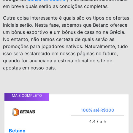
em breve quais serão as condições completas.
Outra coisa interessante é quais são os tipos de ofertas
iniciais serão. Nesta fase, sabemos que Betano oferece
um bônus esportivo e um bônus de cassino na Grécia.
No entanto, não temos certeza de quais serão as
promoções para jogadores nativos. Naturalmente, tudo
isso será esclarecido em nossas páginas no futuro,
quando for anunciada a estreia oficial do site de
apostas em nosso país.
MAIS COMPLETO
100% até R$300
4.4 / 5 ⭐
Betano