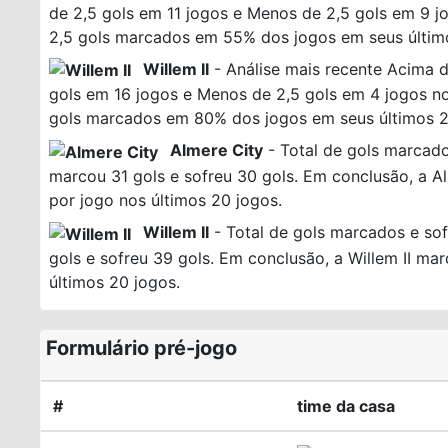
de 2,5 gols em 11 jogos e Menos de 2,5 gols em 9 j
2,5 gols marcados em 55% dos jogos em seus últim
Willem II
- Análise mais recente Acima d
gols em 16 jogos e Menos de 2,5 gols em 4 jogos no
gols marcados em 80% dos jogos em seus últimos 2
Almere City
- Total de gols marcado
marcou 31 gols e sofreu 30 gols. Em conclusão, a Al
por jogo nos últimos 20 jogos.
Willem II
- Total de gols marcados e sof
gols e sofreu 39 gols. Em conclusão, a Willem II mar
últimos 20 jogos.
Formulário pré-jogo
#
time da casa