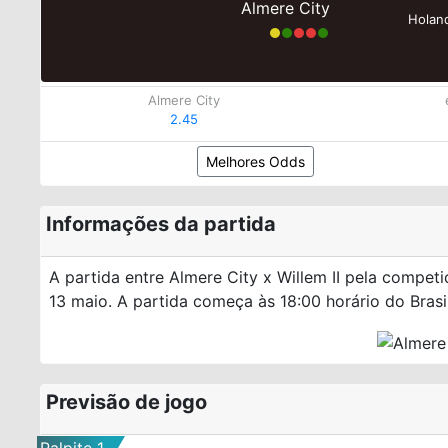
Almere City
Holand
Almere City
2.45
Melhores Odds
Informações da partida
A partida entre Almere City x Willem II pela compet
13 maio. A partida começa às 18:00 horário do Brasil
Previsão de jogo
Palpite 1