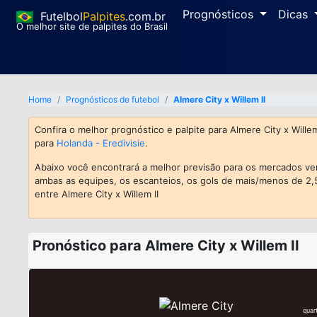
Prognósticos
Dicas
Futelbol
Palpites
.com.br
O melhor site de palpites do Brasil
Home
Prognósticos de futebol
Almere City x Willem II
Confira o melhor prognóstico e palpite para Almere City x Willem 
para
Holanda - Eredivisie
.
Abaixo você encontrará a melhor previsão para os mercados ven
ambas as equipes, os escanteios, os gols de mais/menos de 2,5,
entre Almere City x Willem II
Pronóstico para Almere City x Willem II
quar