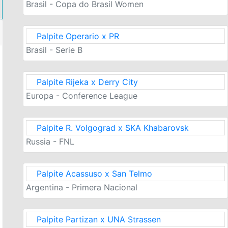
Brasil - Copa do Brasil Women
Palpite Operario x PR
Brasil - Serie B
Palpite Rijeka x Derry City
Europa - Conference League
Palpite R. Volgograd x SKA Khabarovsk
Russia - FNL
Palpite Acassuso x San Telmo
Argentina - Primera Nacional
Palpite Partizan x UNA Strassen