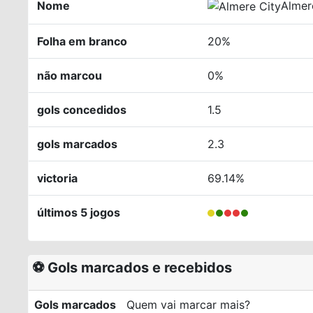
Nome
Almer
Folha em branco
20%
não marcou
0%
gols concedidos
1.5
gols marcados
2.3
victoria
69.14%
últimos 5 jogos
⚽ Gols marcados e recebidos
Gols marcados
Quem vai marcar mais?