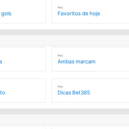
Hoy
 gols
Favoritos de hoje
Hoy
a
Ambas marcam
Hoy
rto
Dicas Bet365