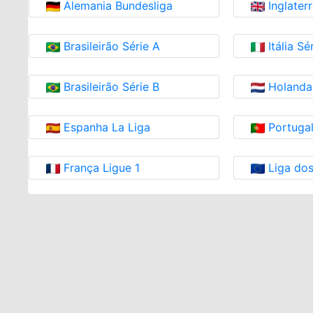
Alemania Bundesliga
Inglater
Brasileirão Série A
Itália Sé
Brasileirão Série B
Holanda 
Espanha La Liga
Portugal
França Ligue 1
Liga do