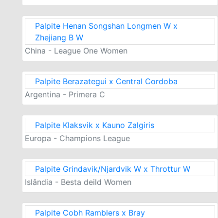
Palpite Henan Songshan Longmen W x
Zhejiang B W
China - League One Women
Palpite Berazategui x Central Cordoba
Argentina - Primera C
Palpite Klaksvik x Kauno Zalgiris
Europa - Champions League
Palpite Grindavik/Njardvik W x Throttur W
Islândia - Besta deild Women
Palpite Cobh Ramblers x Bray