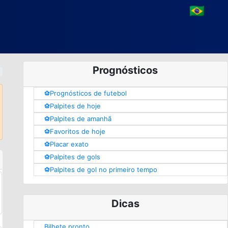
Prognósticos
⚽️Prognósticos de futebol
⚽️Palpites de hoje
⚽️Palpites de amanhã
⚽️Favoritos de hoje
⚽️Placar exato
⚽️Palpites de gols
⚽️Palpites de gol no primeiro tempo
Dicas
Bilhete pronto