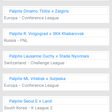
Palpite Dinamo Tbilisi x Zalgiris
Europa - Conference League
Palpite R. Volgograd x SKA Khabarovsk
Russia - FNL
Palpite Lausanne Ouchy x Stade Nyonnais
Switzerland - Challenge League
Palpite ML Vitebsk x Sutjeska
Europa - Conference League
Palpite Seoul E x Land
South Korea - K League 2