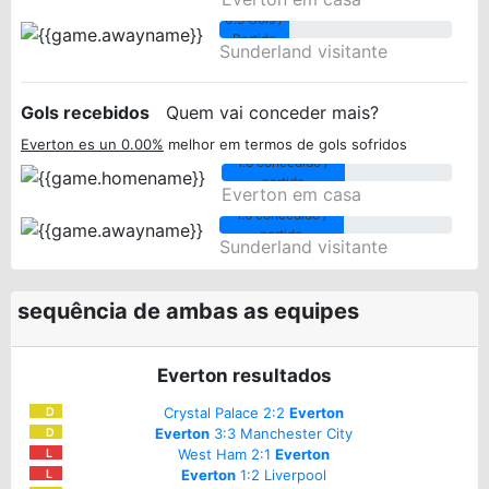
0.9 Gols /
Partida
Sunderland visitante
Gols recebidos
Quem vai conceder mais?
Everton es un 0.00%
melhor em termos de gols sofridos
1.6 concedido /
partido
Everton em casa
1.6 concedido /
partido
Sunderland visitante
sequência de ambas as equipes
Everton resultados
Crystal Palace 2:2
Everton
D
Everton
3:3 Manchester City
D
West Ham 2:1
Everton
L
Everton
1:2 Liverpool
L