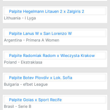
Palpite Hegelmann Litauen 2 x Zalgiris 2
Lithuania - I Lyga
Palpite Lanus W x San Lorenzo W
Argentina - Primera A Women
Palpite Radomiak Radom x Wieczysta Krakow
Poland - Ekstraklasa
Palpite Botev Plovdiv x Lok. Sofia
Bulgaria - efbet League
Palpite Goias x Sport Recife
Brasil - Serie B