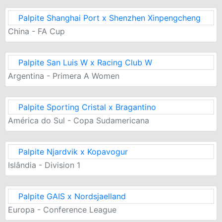
Palpite Shanghai Port x Shenzhen Xinpengcheng
China - FA Cup
Palpite San Luis W x Racing Club W
Argentina - Primera A Women
Palpite Sporting Cristal x Bragantino
América do Sul - Copa Sudamericana
Palpite Njardvik x Kopavogur
Islândia - Division 1
Palpite GAIS x Nordsjaelland
Europa - Conference League