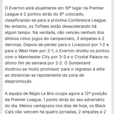
O Everton está atualmente em 10º lugar na Premier
League e 2 pontos atrás do 8º colocado,
classificando-se para a próxima Conference League.
No entanto, os Toffees estão desacelerando há
algum tempo. Na verdade, não venceu nenhum dos
últimos cinco jogos do campeonato, 3 empates e 2
derrotas. Depois de perder para o Liverpool por 1-2 e
para o West Ham por 2-1, o Everton dividiu os pontos
com o Manchester City por 3-3 e o Crystal Palace no
último fim de semana por 2-2. O Sunderland
mostrou-se muito promissor para o regresso à elite
ao distanciar-se rapidamente da zona de
despromoção.
A equipa de Régis Le Bris ocupa agora a 12ª posição
da Premier League, 1 ponto atrás do seu adversário
do dia. Menos vantajosos nos dias de hoje, os Black
Cats não vencem há quatro jornadas, 2 empates e 2