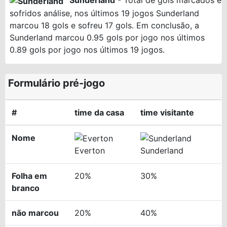
Sunderland
- Total de gols marcados e
sofridos análise, nos últimos 19 jogos Sunderland
marcou 18 gols e sofreu 17 gols. Em conclusão, a
Sunderland marcou 0.95 gols por jogo nos últimos
0.89 gols por jogo nos últimos 19 jogos.
Formulário pré-jogo
#
time da casa
time visitante
Nome
Everton
Sunderland
Folha em
20%
30%
branco
não marcou
20%
40%