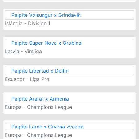
Palpite Volsungur x Grindavik
Islândia - Division 1
Palpite Super Nova x Grobina
Latvia - Virsliga
Palpite Libertad x Delfin
Ecuador - Liga Pro
Palpite Ararat x Armenia
Europa - Champions League
Palpite Larne x Crvena zvezda
Europa - Champions League