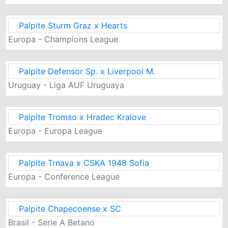
Palpite Sturm Graz x Hearts
Europa - Champions League
Palpite Defensor Sp. x Liverpool M.
Uruguay - Liga AUF Uruguaya
Palpite Tromso x Hradec Kralove
Europa - Europa League
Palpite Trnava x CSKA 1948 Sofia
Europa - Conference League
Palpite Chapecoense x SC
Brasil - Serie A Betano