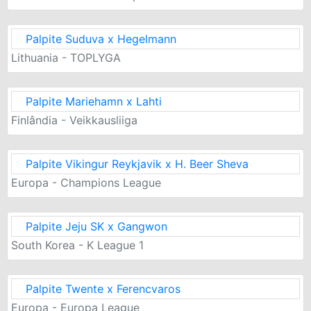
Palpite Suduva x Hegelmann
Lithuania - TOPLYGA
Palpite Mariehamn x Lahti
Finlândia - Veikkausliiga
Palpite Vikingur Reykjavik x H. Beer Sheva
Europa - Champions League
Palpite Jeju SK x Gangwon
South Korea - K League 1
Palpite Twente x Ferencvaros
Europa - Europa League