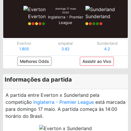
domingo 17 maio
14:00
Everton
Sunderland
Inglaterra - Premier
League
Everton
empatar
Sunderland
1.805
3.82
4.2
Melhores Odds
Assistir ao Vivo
Informações da partida
A partida entre Everton x Sunderland pela
competição
Inglaterra - Premier League
está marcada
para domingo 17 maio. A partida começa às 14:00
horário do Brasil.