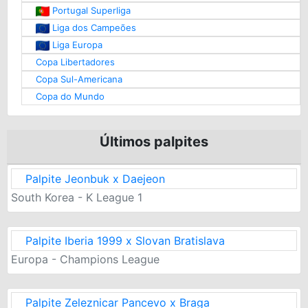
Portugal Superliga
Liga dos Campeões
Liga Europa
Copa Libertadores
Copa Sul-Americana
Copa do Mundo
Últimos palpites
Palpite Jeonbuk x Daejeon
South Korea - K League 1
Palpite Iberia 1999 x Slovan Bratislava
Europa - Champions League
Palpite Zeleznicar Pancevo x Braga