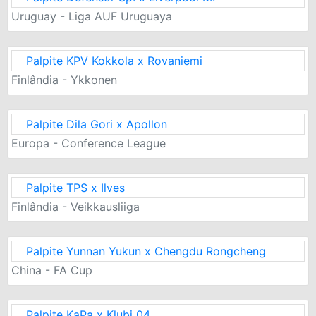
Uruguay - Liga AUF Uruguaya
Palpite KPV Kokkola x Rovaniemi
Finlândia - Ykkonen
Palpite Dila Gori x Apollon
Europa - Conference League
Palpite TPS x Ilves
Finlândia - Veikkausliiga
Palpite Yunnan Yukun x Chengdu Rongcheng
China - FA Cup
Palpite KaPa x Klubi 04