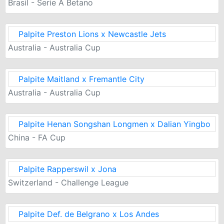
Brasil - Serie A Betano
Palpite Preston Lions x Newcastle Jets
Australia - Australia Cup
Palpite Maitland x Fremantle City
Australia - Australia Cup
Palpite Henan Songshan Longmen x Dalian Yingbo
China - FA Cup
Palpite Rapperswil x Jona
Switzerland - Challenge League
Palpite Def. de Belgrano x Los Andes