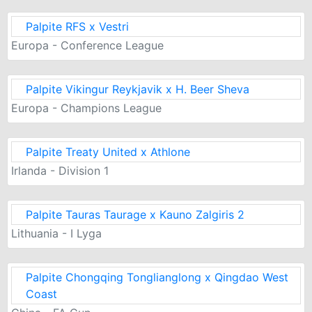
Palpite RFS x Vestri
Europa - Conference League
Palpite Vikingur Reykjavik x H. Beer Sheva
Europa - Champions League
Palpite Treaty United x Athlone
Irlanda - Division 1
Palpite Tauras Taurage x Kauno Zalgiris 2
Lithuania - I Lyga
Palpite Chongqing Tonglianglong x Qingdao West
Coast