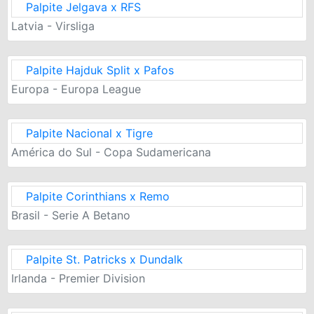
Palpite Jelgava x RFS
Latvia - Virsliga
Palpite Hajduk Split x Pafos
Europa - Europa League
Palpite Nacional x Tigre
América do Sul - Copa Sudamericana
Palpite Corinthians x Remo
Brasil - Serie A Betano
Palpite St. Patricks x Dundalk
Irlanda - Premier Division