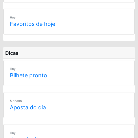
Hoy
Favoritos de hoje
Dicas
Hoy
Bilhete pronto
Mañana
Aposta do dia
Hoy