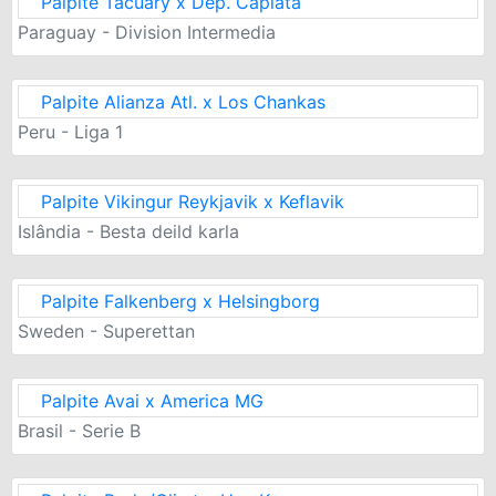
Palpite Tacuary x Dep. Capiata
Paraguay - Division Intermedia
Palpite Alianza Atl. x Los Chankas
Peru - Liga 1
Palpite Vikingur Reykjavik x Keflavik
Islândia - Besta deild karla
Palpite Falkenberg x Helsingborg
Sweden - Superettan
Palpite Avai x America MG
Brasil - Serie B