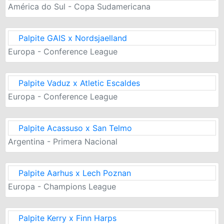
América do Sul - Copa Sudamericana
Palpite GAIS x Nordsjaelland
Europa - Conference League
Palpite Vaduz x Atletic Escaldes
Europa - Conference League
Palpite Acassuso x San Telmo
Argentina - Primera Nacional
Palpite Aarhus x Lech Poznan
Europa - Champions League
Palpite Kerry x Finn Harps