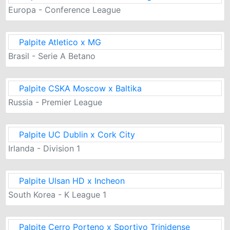
Europa - Conference League
Palpite Atletico x MG
Brasil - Serie A Betano
Palpite CSKA Moscow x Baltika
Russia - Premier League
Palpite UC Dublin x Cork City
Irlanda - Division 1
Palpite Ulsan HD x Incheon
South Korea - K League 1
Palpite Cerro Porteno x Sportivo Trinidense