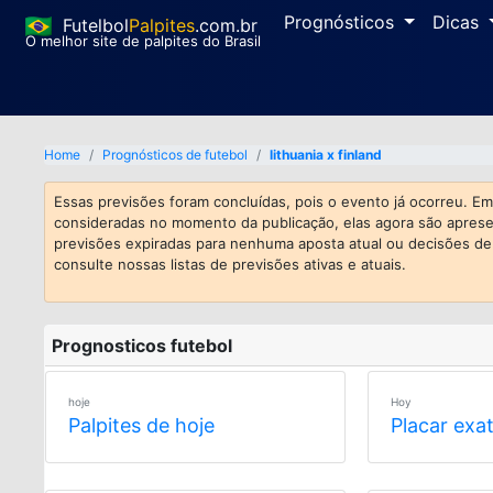
Prognósticos
Dicas
Futelbol
Palpites
.com.br
O melhor site de palpites do Brasil
Home
Prognósticos de futebol
lithuania x finland
Essas previsões foram concluídas, pois o evento já ocorreu. 
consideradas no momento da publicação, elas agora são apresen
previsões expiradas para nenhuma aposta atual ou decisões de a
consulte nossas listas de previsões ativas e atuais.
Prognosticos futebol
hoje
Hoy
Palpites de hoje
Placar exa