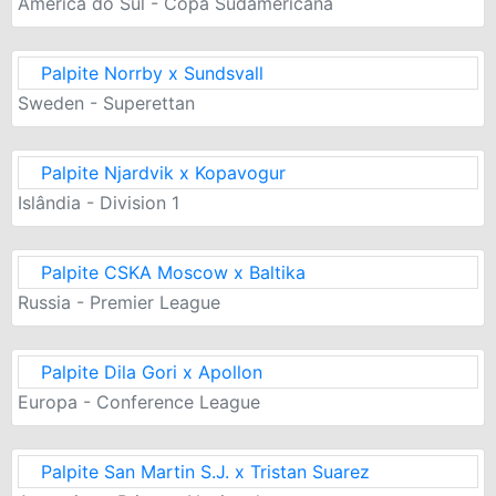
América do Sul - Copa Sudamericana
Palpite Norrby x Sundsvall
Sweden - Superettan
Palpite Njardvik x Kopavogur
Islândia - Division 1
Palpite CSKA Moscow x Baltika
Russia - Premier League
Palpite Dila Gori x Apollon
Europa - Conference League
Palpite San Martin S.J. x Tristan Suarez