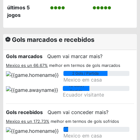
últimos 5
jogos
⚽ Gols marcados e recebidos
Gols marcados
Quem vai marcar mais?
Mexico es un 66.67%
melhor em termos de gols marcados
2 Gols / Partida
Mexico em casa
1.2 Gols /
Partida
Ecuador visitante
0.
22
Gols recebidos
Quem vai conceder mais?
co
nc
Mexico es un 172.73%
melhor em termos de gols sofridos
ed
id
Mexico em casa
0.6
o /