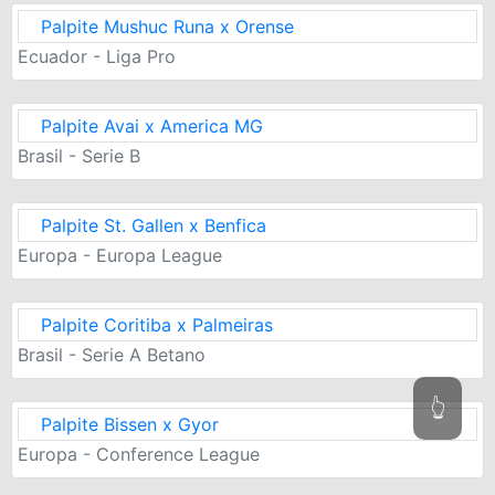
Palpite Mushuc Runa x Orense
Ecuador - Liga Pro
Palpite Avai x America MG
Brasil - Serie B
Palpite St. Gallen x Benfica
Europa - Europa League
Palpite Coritiba x Palmeiras
Brasil - Serie A Betano
👆
Palpite Bissen x Gyor
Europa - Conference League