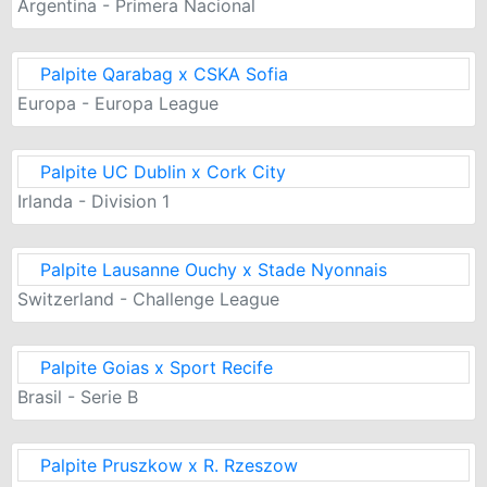
Argentina - Primera Nacional
Palpite Qarabag x CSKA Sofia
Europa - Europa League
Palpite UC Dublin x Cork City
Irlanda - Division 1
Palpite Lausanne Ouchy x Stade Nyonnais
Switzerland - Challenge League
Palpite Goias x Sport Recife
Brasil - Serie B
Palpite Pruszkow x R. Rzeszow