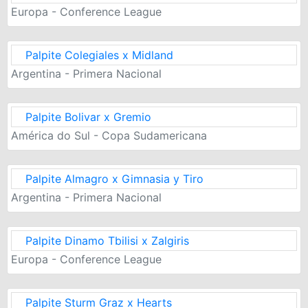
Europa - Conference League
Palpite Colegiales x Midland
Argentina - Primera Nacional
Palpite Bolivar x Gremio
América do Sul - Copa Sudamericana
Palpite Almagro x Gimnasia y Tiro
Argentina - Primera Nacional
Palpite Dinamo Tbilisi x Zalgiris
Europa - Conference League
Palpite Sturm Graz x Hearts