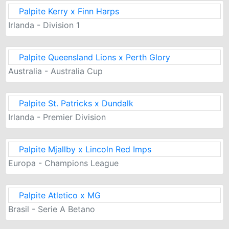
Palpite Kerry x Finn Harps
Irlanda - Division 1
Palpite Queensland Lions x Perth Glory
Australia - Australia Cup
Palpite St. Patricks x Dundalk
Irlanda - Premier Division
Palpite Mjallby x Lincoln Red Imps
Europa - Champions League
Palpite Atletico x MG
Brasil - Serie A Betano