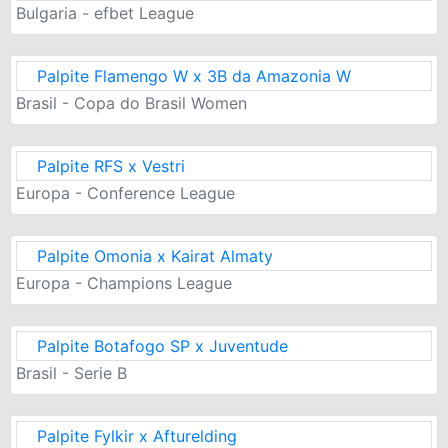
Bulgaria - efbet League
Palpite Flamengo W x 3B da Amazonia W
Brasil - Copa do Brasil Women
Palpite RFS x Vestri
Europa - Conference League
Palpite Omonia x Kairat Almaty
Europa - Champions League
Palpite Botafogo SP x Juventude
Brasil - Serie B
Palpite Fylkir x Afturelding