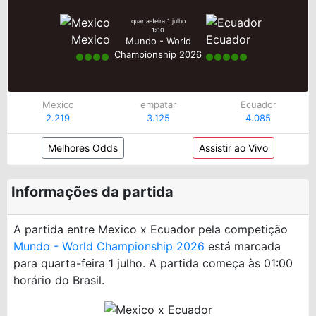
quarta-feira 1 julho
1:00
Mexico
Ecuador
Mundo - World
Championship 2026
Mexico
empatar
Ecuador
2.219
3.125
4.085
Melhores Odds
Assistir ao Vivo
Informações da partida
A partida entre Mexico x Ecuador pela competição
Mundo - World Championship 2026
está marcada
para quarta-feira 1 julho. A partida começa às 01:00
horário do Brasil.