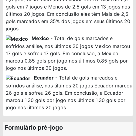
gols em 7 jogos e Menos de 2,5 gols em 13 jogos nos
últimos 20 jogos. Em conclusão eles têm Mais de 2,5
gols marcados em 35% dos jogos em seus últimos 20
jogos.
Mexico
- Total de gols marcados e
sofridos análise, nos últimos 20 jogos Mexico marcou
17 gols e sofreu 17 gols. Em conclusão, a Mexico
marcou 0.85 gols por jogo nos últimos 0.85 gols por
jogo nos últimos 20 jogos.
Ecuador
- Total de gols marcados e
sofridos análise, nos últimos 20 jogos Ecuador marcou
26 gols e sofreu 26 gols. Em conclusão, a Ecuador
marcou 1.30 gols por jogo nos últimos 1.30 gols por
jogo nos últimos 20 jogos.
Formulário pré-jogo