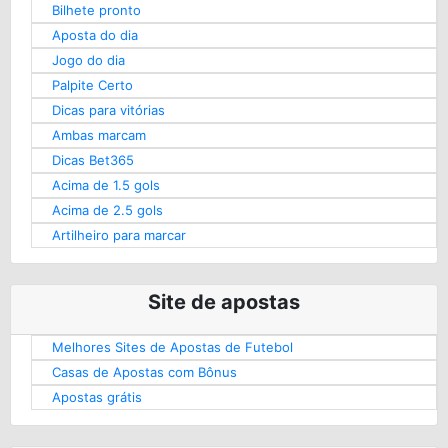
Bilhete pronto
Aposta do dia
Jogo do dia
Palpite Certo
Dicas para vitórias
Ambas marcam
Dicas Bet365
Acima de 1.5 gols
Acima de 2.5 gols
Artilheiro para marcar
Site de apostas
Melhores Sites de Apostas de Futebol
Casas de Apostas com Bônus
Apostas grátis