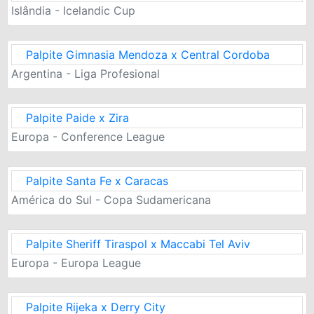
Islândia - Icelandic Cup
Palpite Gimnasia Mendoza x Central Cordoba
Argentina - Liga Profesional
Palpite Paide x Zira
Europa - Conference League
Palpite Santa Fe x Caracas
América do Sul - Copa Sudamericana
Palpite Sheriff Tiraspol x Maccabi Tel Aviv
Europa - Europa League
Palpite Rijeka x Derry City