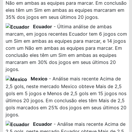
Não em ambas as equipes para marcar. Em conclusão
eles têm um Sim em ambas as equipes marcaram em
35% dos jogos em seus últimos 20 jogos.
Ecuador
- Última análise de ambas
marcam, em jogos recentes Ecuador tem 6 jogos com
um Sim em ambas as equipes para marcar, e 14 jogos
com um Não em ambas as equipes para marcar. Em
conclusão eles têm um Sim em ambas as equipes
marcaram em 30% dos jogos em seus últimos 20
jogos.
Mexico
- Análise mais recente Acima de
2,5 gols, neste mercado Mexico obteve Mais de 2,5
gols em 5 jogos e Menos de 2,5 gols em 15 jogos nos
últimos 20 jogos. Em conclusão eles têm Mais de 2,5
gols marcados em 25% dos jogos em seus últimos 20
jogos.
Ecuador
- Análise mais recente Acima de
2,5 gols, neste mercado Ecuador obteve Mais de 2,5