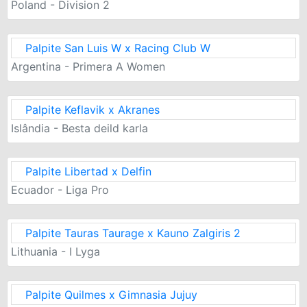
Poland - Division 2
Palpite San Luis W x Racing Club W
Argentina - Primera A Women
Palpite Keflavik x Akranes
Islândia - Besta deild karla
Palpite Libertad x Delfin
Ecuador - Liga Pro
Palpite Tauras Taurage x Kauno Zalgiris 2
Lithuania - I Lyga
Palpite Quilmes x Gimnasia Jujuy