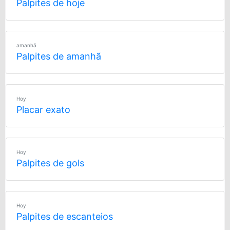
Palpites de hoje
amanhã
Palpites de amanhã
Hoy
Placar exato
Hoy
Palpites de gols
Hoy
Palpites de escanteios