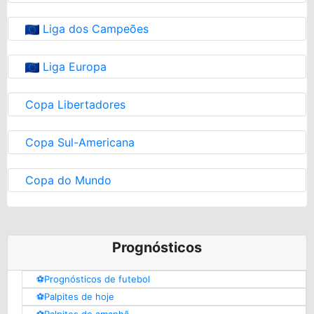
Liga dos Campeões
Liga Europa
Copa Libertadores
Copa Sul-Americana
Copa do Mundo
Prognósticos
⚽️Prognósticos de futebol
⚽️Palpites de hoje