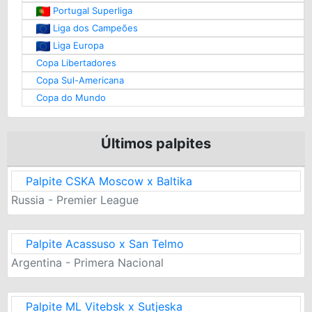
Portugal Superliga
Liga dos Campeões
Liga Europa
Copa Libertadores
Copa Sul-Americana
Copa do Mundo
Últimos palpites
Palpite CSKA Moscow x Baltika
Russia - Premier League
Palpite Acassuso x San Telmo
Argentina - Primera Nacional
Palpite ML Vitebsk x Sutjeska