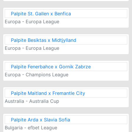
Palpite St. Gallen x Benfica
Europa - Europa League
Palpite Besiktas x Midtjylland
Europa - Europa League
Palpite Fenerbahce x Gornik Zabrze
Europa - Champions League
Palpite Maitland x Fremantle City
Australia - Australia Cup
Palpite Arda x Slavia Sofia
Bulgaria - efbet League