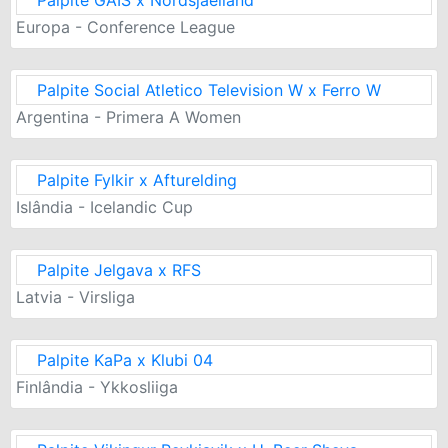
Palpite GAIS x Nordsjaelland
Europa - Conference League
Palpite Social Atletico Television W x Ferro W
Argentina - Primera A Women
Palpite Fylkir x Afturelding
Islândia - Icelandic Cup
Palpite Jelgava x RFS
Latvia - Virsliga
Palpite KaPa x Klubi 04
Finlândia - Ykkosliiga