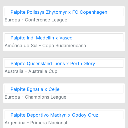
Palpite Polissya Zhytomyr x FC Copenhagen
Europa - Conference League
Palpite Ind. Medellin x Vasco
América do Sul - Copa Sudamericana
Palpite Queensland Lions x Perth Glory
Australia - Australia Cup
Palpite Egnatia x Celje
Europa - Champions League
Palpite Deportivo Madryn x Godoy Cruz
Argentina - Primera Nacional