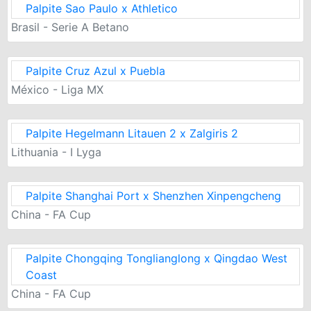
Palpite Sao Paulo x Athletico
Brasil - Serie A Betano
Palpite Cruz Azul x Puebla
México - Liga MX
Palpite Hegelmann Litauen 2 x Zalgiris 2
Lithuania - I Lyga
Palpite Shanghai Port x Shenzhen Xinpengcheng
China - FA Cup
Palpite Chongqing Tonglianglong x Qingdao West
Coast
China - FA Cup