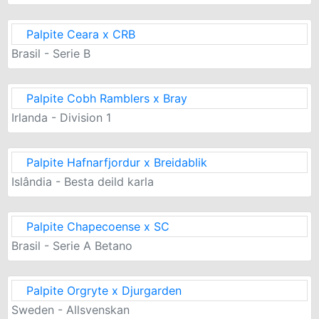
Palpite Ceara x CRB
Brasil - Serie B
Palpite Cobh Ramblers x Bray
Irlanda - Division 1
Palpite Hafnarfjordur x Breidablik
Islândia - Besta deild karla
Palpite Chapecoense x SC
Brasil - Serie A Betano
Palpite Orgryte x Djurgarden
Sweden - Allsvenskan