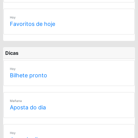
Hoy
Favoritos de hoje
Dicas
Hoy
Bilhete pronto
Mañana
Aposta do dia
Hoy