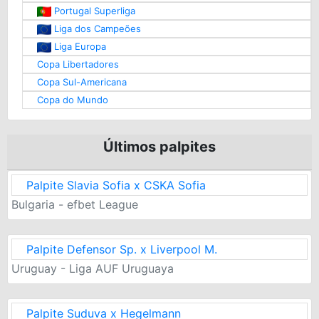
Portugal Superliga
Liga dos Campeões
Liga Europa
Copa Libertadores
Copa Sul-Americana
Copa do Mundo
Últimos palpites
Palpite Slavia Sofia x CSKA Sofia
Bulgaria - efbet League
Palpite Defensor Sp. x Liverpool M.
Uruguay - Liga AUF Uruguaya
Palpite Suduva x Hegelmann