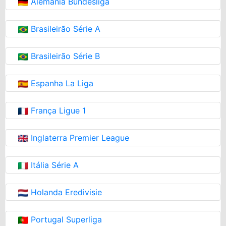
Alemania Bundesliga
Brasileirão Série A
Brasileirão Série B
Espanha La Liga
França Ligue 1
Inglaterra Premier League
Itália Série A
Holanda Eredivisie
Portugal Superliga