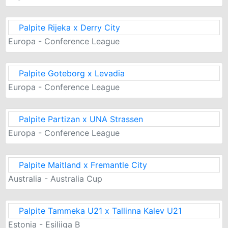
Palpite Rijeka x Derry City
Europa - Conference League
Palpite Goteborg x Levadia
Europa - Conference League
Palpite Partizan x UNA Strassen
Europa - Conference League
Palpite Maitland x Fremantle City
Australia - Australia Cup
Palpite Tammeka U21 x Tallinna Kalev U21
Estonia - Esiliiga B