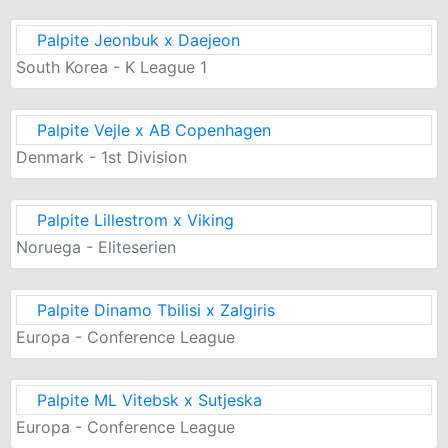
Palpite Jeonbuk x Daejeon
South Korea - K League 1
Palpite Vejle x AB Copenhagen
Denmark - 1st Division
Palpite Lillestrom x Viking
Noruega - Eliteserien
Palpite Dinamo Tbilisi x Zalgiris
Europa - Conference League
Palpite ML Vitebsk x Sutjeska
Europa - Conference League