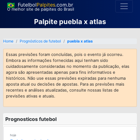
Futelbol
Palpites
.com.br
O melhor site de palpites do Brasil
Palpite puebla x atlas
Home
Prognósticos de futebol
puebla x atlas
Essas previsões foram concluídas, pois o evento já ocorreu.
Embora as informações fornecidas aqui tenham sido
cuidadosamente consideradas no momento da publicação, elas
agora são apresentadas apenas para fins informativos e
históricos. Não use essas previsões expiradas para nenhuma
aposta atual ou decisões de apostas. Para as previsões mais
recentes e análises atualizadas, consulte nossas listas de
previsões ativas e atuais.
Prognosticos futebol
hoje