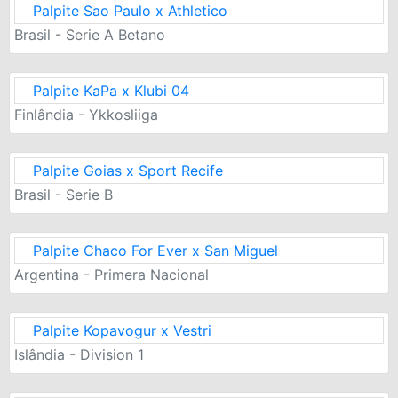
Palpite Sao Paulo x Athletico
Brasil - Serie A Betano
Palpite KaPa x Klubi 04
Finlândia - Ykkosliiga
Palpite Goias x Sport Recife
Brasil - Serie B
Palpite Chaco For Ever x San Miguel
Argentina - Primera Nacional
Palpite Kopavogur x Vestri
Islândia - Division 1