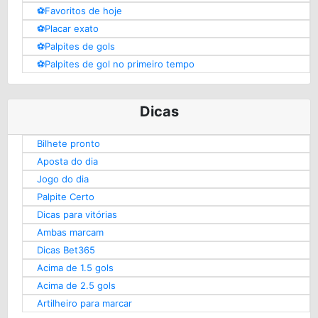
⚽️Favoritos de hoje
⚽️Placar exato
⚽️Palpites de gols
⚽️Palpites de gol no primeiro tempo
Dicas
Bilhete pronto
Aposta do dia
Jogo do dia
Palpite Certo
Dicas para vitórias
Ambas marcam
Dicas Bet365
Acima de 1.5 gols
Acima de 2.5 gols
Artilheiro para marcar