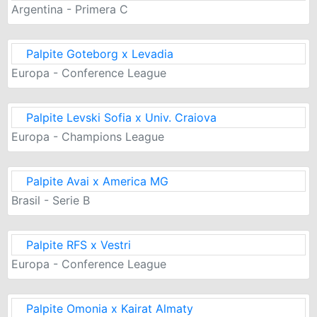
Argentina - Primera C
Palpite Goteborg x Levadia
Europa - Conference League
Palpite Levski Sofia x Univ. Craiova
Europa - Champions League
Palpite Avai x America MG
Brasil - Serie B
Palpite RFS x Vestri
Europa - Conference League
Palpite Omonia x Kairat Almaty