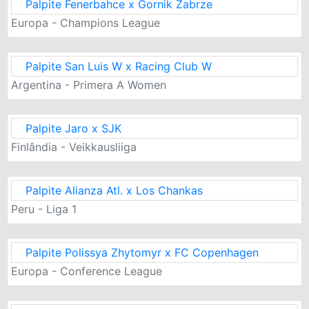
Palpite Fenerbahce x Gornik Zabrze
Europa - Champions League
Palpite San Luis W x Racing Club W
Argentina - Primera A Women
Palpite Jaro x SJK
Finlândia - Veikkausliiga
Palpite Alianza Atl. x Los Chankas
Peru - Liga 1
Palpite Polissya Zhytomyr x FC Copenhagen
Europa - Conference League