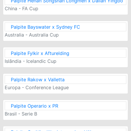
Palpite Henan Songshan Longmen x Dalian Yingbo
China - FA Cup
Palpite Bayswater x Sydney FC
Australia - Australia Cup
Palpite Fylkir x Afturelding
Islândia - Icelandic Cup
Palpite Rakow x Valletta
Europa - Conference League
Palpite Operario x PR
Brasil - Serie B