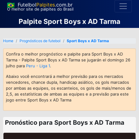
Futelbol
Palpites
.com.br
O melhor site de palpites do Brasil
Palpite Sport Boys x AD Tarma
Home
Prognósticos de futebol
Sport Boys x AD Tarma
Confira o melhor prognóstico e palpite para Sport Boys x AD
Tarma - Palpite Sport Boys x AD Tarma se jugarán el domingo 26
julho para
Peru - Liga 1
.
Abaixo você encontrará a melhor previsão para os mercados
vencedores, chance dupla, handicap asiático, os gols marcados
por ambas as equipes, os escanteios, os gols de mais/menos de
2,5, as estatísticas de ambas as equipes e a previsão para este
jogo entre Sport Boys x AD Tarma
Pronóstico para Sport Boys x AD Tarma