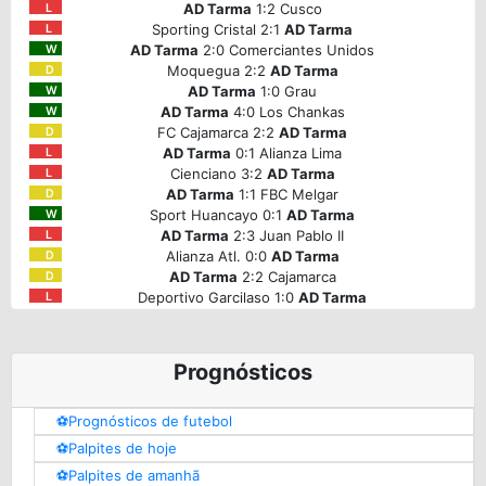
AD Tarma
1:2 Cusco
L
Sporting Cristal 2:1
AD Tarma
L
AD Tarma
2:0 Comerciantes Unidos
W
Moquegua 2:2
AD Tarma
D
AD Tarma
1:0 Grau
W
AD Tarma
4:0 Los Chankas
W
FC Cajamarca 2:2
AD Tarma
D
AD Tarma
0:1 Alianza Lima
L
Cienciano 3:2
AD Tarma
L
AD Tarma
1:1 FBC Melgar
D
Sport Huancayo 0:1
AD Tarma
W
AD Tarma
2:3 Juan Pablo II
L
Alianza Atl. 0:0
AD Tarma
D
AD Tarma
2:2 Cajamarca
D
Deportivo Garcilaso 1:0
AD Tarma
L
Prognósticos
⚽️Prognósticos de futebol
⚽️Palpites de hoje
⚽️Palpites de amanhã