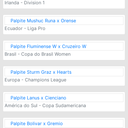
Irlanda - Division 1
Palpite Mushuc Runa x Orense
Ecuador - Liga Pro
Palpite Fluminense W x Cruzeiro W
Brasil - Copa do Brasil Women
Palpite Sturm Graz x Hearts
Europa - Champions League
Palpite Lanus x Cienciano
América do Sul - Copa Sudamericana
Palpite Bolivar x Gremio