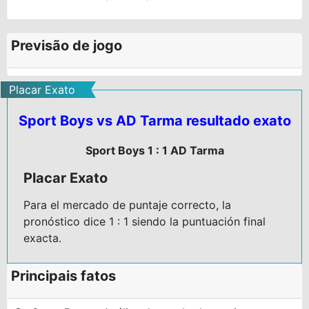
Previsão de jogo
Placar Exato
Sport Boys vs AD Tarma resultado exato
Sport Boys 1 : 1 AD Tarma
Placar Exato
Para el mercado de puntaje correcto, la
pronóstico dice 1 : 1 siendo la puntuación final
exacta.
Principais fatos