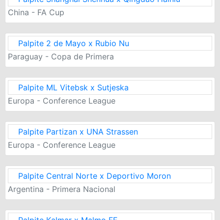
China - FA Cup
Palpite 2 de Mayo x Rubio Nu
Paraguay - Copa de Primera
Palpite ML Vitebsk x Sutjeska
Europa - Conference League
Palpite Partizan x UNA Strassen
Europa - Conference League
Palpite Central Norte x Deportivo Moron
Argentina - Primera Nacional
Palpite Kalmar x Malmo FF