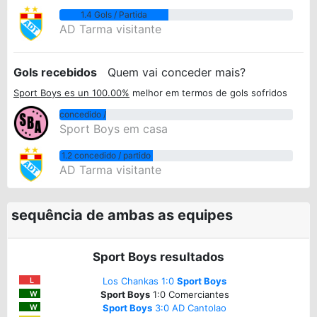
1.4 Gols / Partida
AD Tarma visitante
Gols recebidos
Quem vai conceder mais?
Sport Boys es un 100.00%
melhor em termos de gols sofridos
0.6
concedido /
Sport Boys em casa
partido
1.2 concedido / partido
AD Tarma visitante
sequência de ambas as equipes
Sport Boys resultados
Los Chankas 1:0
Sport Boys
L
Sport Boys
1:0 Comerciantes
W
Sport Boys
3:0 AD Cantolao
W