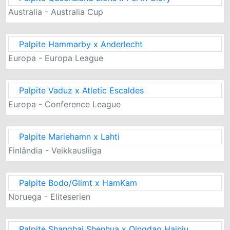
Australia - Australia Cup
Palpite Hammarby x Anderlecht
Europa - Europa League
Palpite Vaduz x Atletic Escaldes
Europa - Conference League
Palpite Mariehamn x Lahti
Finlândia - Veikkausliiga
Palpite Bodo/Glimt x HamKam
Noruega - Eliteserien
Palpite Shanghai Shenhua x Qingdao Hainiu