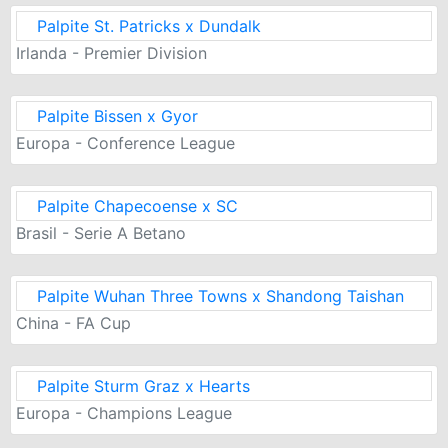
Palpite St. Patricks x Dundalk
Irlanda - Premier Division
Palpite Bissen x Gyor
Europa - Conference League
Palpite Chapecoense x SC
Brasil - Serie A Betano
Palpite Wuhan Three Towns x Shandong Taishan
China - FA Cup
Palpite Sturm Graz x Hearts
Europa - Champions League