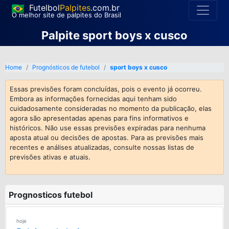
Futelbol
Palpites
.com.br
O melhor site de palpites do Brasil
Palpite sport boys x cusco
Home
Prognósticos de futebol
sport boys x cusco
Essas previsões foram concluídas, pois o evento já ocorreu.
Embora as informações fornecidas aqui tenham sido
cuidadosamente consideradas no momento da publicação, elas
agora são apresentadas apenas para fins informativos e
históricos. Não use essas previsões expiradas para nenhuma
aposta atual ou decisões de apostas. Para as previsões mais
recentes e análises atualizadas, consulte nossas listas de
previsões ativas e atuais.
Prognosticos futebol
hoje