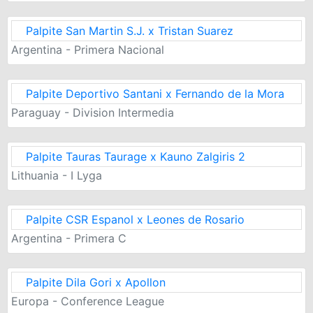
Palpite San Martin S.J. x Tristan Suarez
Argentina - Primera Nacional
Palpite Deportivo Santani x Fernando de la Mora
Paraguay - Division Intermedia
Palpite Tauras Taurage x Kauno Zalgiris 2
Lithuania - I Lyga
Palpite CSR Espanol x Leones de Rosario
Argentina - Primera C
Palpite Dila Gori x Apollon
Europa - Conference League