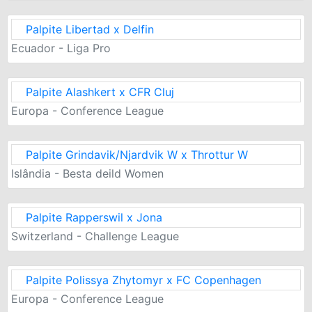
Palpite Libertad x Delfin
Ecuador - Liga Pro
Palpite Alashkert x CFR Cluj
Europa - Conference League
Palpite Grindavik/Njardvik W x Throttur W
Islândia - Besta deild Women
Palpite Rapperswil x Jona
Switzerland - Challenge League
Palpite Polissya Zhytomyr x FC Copenhagen
Europa - Conference League