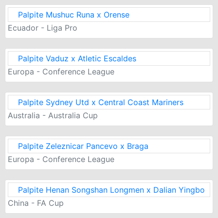
Palpite Mushuc Runa x Orense
Ecuador - Liga Pro
Palpite Vaduz x Atletic Escaldes
Europa - Conference League
Palpite Sydney Utd x Central Coast Mariners
Australia - Australia Cup
Palpite Zeleznicar Pancevo x Braga
Europa - Conference League
Palpite Henan Songshan Longmen x Dalian Yingbo
China - FA Cup