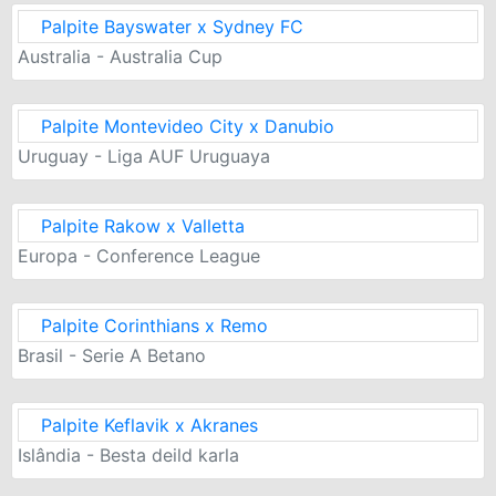
Palpite Bayswater x Sydney FC
Australia - Australia Cup
Palpite Montevideo City x Danubio
Uruguay - Liga AUF Uruguaya
Palpite Rakow x Valletta
Europa - Conference League
Palpite Corinthians x Remo
Brasil - Serie A Betano
Palpite Keflavik x Akranes
Islândia - Besta deild karla