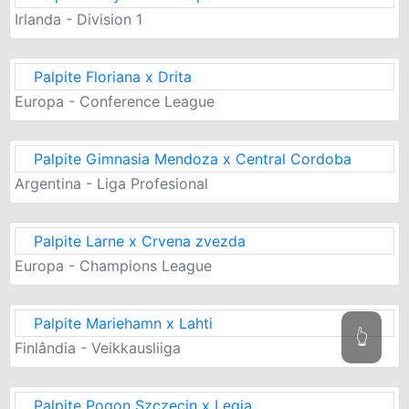
Irlanda - Division 1
Palpite Floriana x Drita
Europa - Conference League
Palpite Gimnasia Mendoza x Central Cordoba
Argentina - Liga Profesional
Palpite Larne x Crvena zvezda
Europa - Champions League
Palpite Mariehamn x Lahti
👆
Finlândia - Veikkausliiga
Palpite Pogon Szczecin x Legia