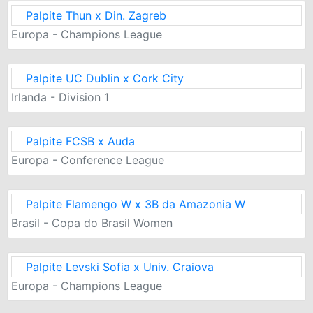
Palpite Thun x Din. Zagreb
Europa - Champions League
Palpite UC Dublin x Cork City
Irlanda - Division 1
Palpite FCSB x Auda
Europa - Conference League
Palpite Flamengo W x 3B da Amazonia W
Brasil - Copa do Brasil Women
Palpite Levski Sofia x Univ. Craiova
Europa - Champions League