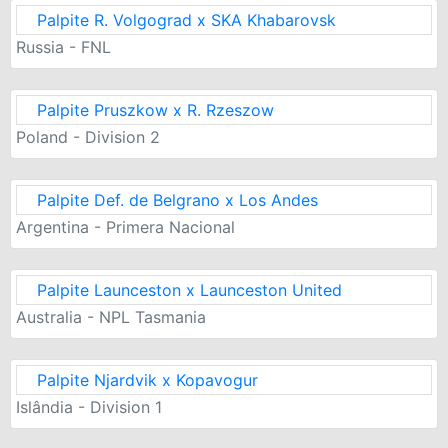
Palpite R. Volgograd x SKA Khabarovsk
Russia - FNL
Palpite Pruszkow x R. Rzeszow
Poland - Division 2
Palpite Def. de Belgrano x Los Andes
Argentina - Primera Nacional
Palpite Launceston x Launceston United
Australia - NPL Tasmania
Palpite Njardvik x Kopavogur
Islândia - Division 1