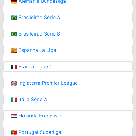
Alemania Bundesliga
Brasileirão Série A
Brasileirão Série B
Espanha La Liga
França Ligue 1
Inglaterra Premier League
Itália Série A
Holanda Eredivisie
Portugal Superliga