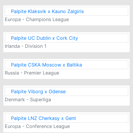
Palpite Klaksvik x Kauno Zalgiris
Europa - Champions League
Palpite UC Dublin x Cork City
Irlanda - Division 1
Palpite CSKA Moscow x Baltika
Russia - Premier League
Palpite Viborg x Odense
Denmark - Superliga
Palpite LNZ Cherkasy x Gent
Europa - Conference League