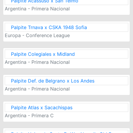
Palpite Acassuso x San Telmo
Argentina - Primera Nacional
Palpite Trnava x CSKA 1948 Sofia
Europa - Conference League
Palpite Colegiales x Midland
Argentina - Primera Nacional
Palpite Def. de Belgrano x Los Andes
Argentina - Primera Nacional
Palpite Atlas x Sacachispas
Argentina - Primera C