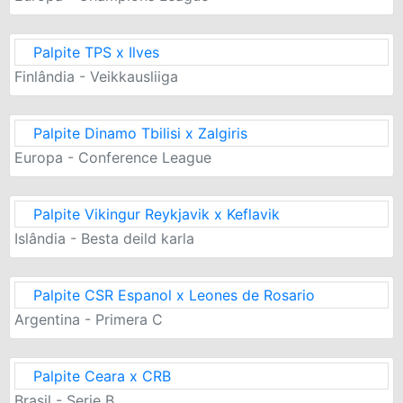
Palpite TPS x Ilves
Finlândia - Veikkausliiga
Palpite Dinamo Tbilisi x Zalgiris
Europa - Conference League
Palpite Vikingur Reykjavik x Keflavik
Islândia - Besta deild karla
Palpite CSR Espanol x Leones de Rosario
Argentina - Primera C
Palpite Ceara x CRB
Brasil - Serie B