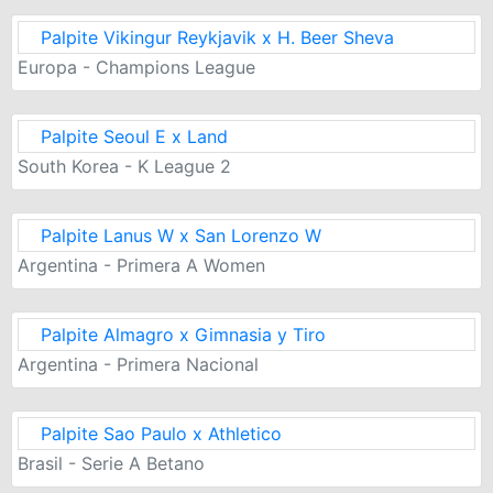
Palpite Vikingur Reykjavik x H. Beer Sheva
Europa - Champions League
Palpite Seoul E x Land
South Korea - K League 2
Palpite Lanus W x San Lorenzo W
Argentina - Primera A Women
Palpite Almagro x Gimnasia y Tiro
Argentina - Primera Nacional
Palpite Sao Paulo x Athletico
Brasil - Serie A Betano