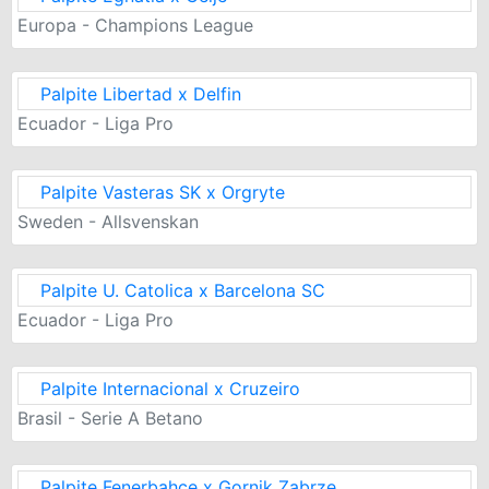
Europa - Champions League
Palpite Libertad x Delfin
Ecuador - Liga Pro
Palpite Vasteras SK x Orgryte
Sweden - Allsvenskan
Palpite U. Catolica x Barcelona SC
Ecuador - Liga Pro
Palpite Internacional x Cruzeiro
Brasil - Serie A Betano
Palpite Fenerbahce x Gornik Zabrze