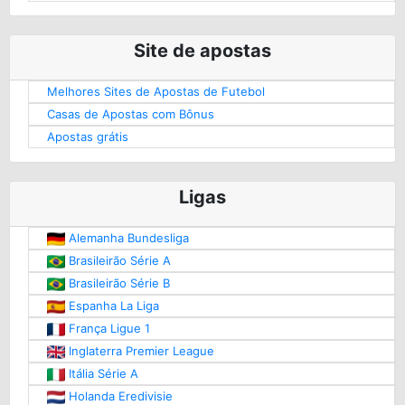
Site de apostas
Melhores Sites de Apostas de Futebol
Casas de Apostas com Bônus
Apostas grátis
Ligas
Alemanha Bundesliga
Brasileirão Série A
Brasileirão Série B
Espanha La Liga
França Ligue 1
Inglaterra Premier League
Itália Série A
Holanda Eredivisie