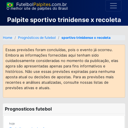
Futelbol
Palpites
.com.br
O melhor site de palpites do Brasil
Palpite sportivo trinidense x recoleta
Home
Prognósticos de futebol
sportivo trinidense x recoleta
Essas previsões foram concluídas, pois o evento já ocorreu.
Embora as informações fornecidas aqui tenham sido
cuidadosamente consideradas no momento da publicação, elas
agora são apresentadas apenas para fins informativos e
históricos. Não use essas previsões expiradas para nenhuma
aposta atual ou decisões de apostas. Para as previsões mais
recentes e análises atualizadas, consulte nossas listas de
previsões ativas e atuais.
Prognosticos futebol
hoje