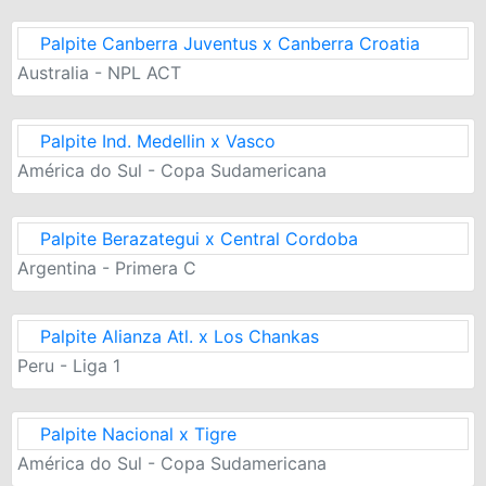
Palpite Canberra Juventus x Canberra Croatia
Australia - NPL ACT
Palpite Ind. Medellin x Vasco
América do Sul - Copa Sudamericana
Palpite Berazategui x Central Cordoba
Argentina - Primera C
Palpite Alianza Atl. x Los Chankas
Peru - Liga 1
Palpite Nacional x Tigre
América do Sul - Copa Sudamericana