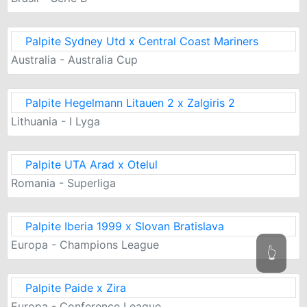
Palpite Sydney Utd x Central Coast Mariners
Australia - Australia Cup
Palpite Hegelmann Litauen 2 x Zalgiris 2
Lithuania - I Lyga
Palpite UTA Arad x Otelul
Romania - Superliga
Palpite Iberia 1999 x Slovan Bratislava
Europa - Champions League
👆
Palpite Paide x Zira
Europa - Conference League