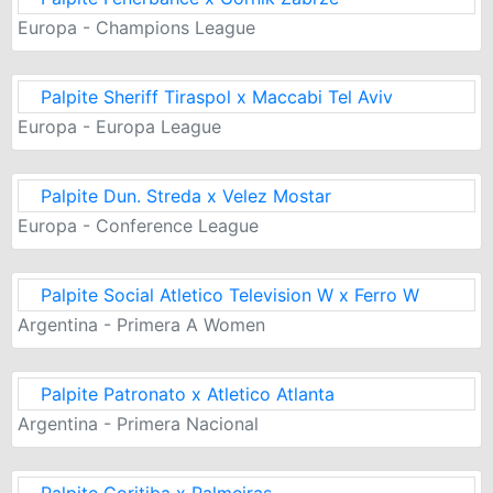
Europa - Champions League
Palpite Sheriff Tiraspol x Maccabi Tel Aviv
Europa - Europa League
Palpite Dun. Streda x Velez Mostar
Europa - Conference League
Palpite Social Atletico Television W x Ferro W
Argentina - Primera A Women
Palpite Patronato x Atletico Atlanta
Argentina - Primera Nacional