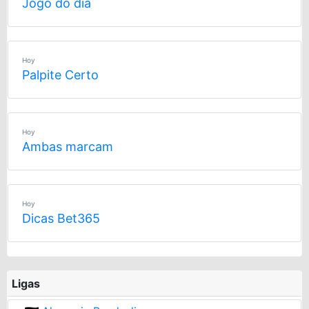
Jogo do dia
Hoy
Palpite Certo
Hoy
Ambas marcam
Hoy
Dicas Bet365
Ligas