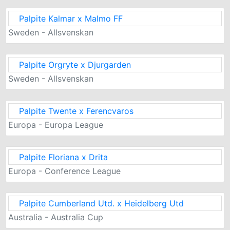
Palpite Kalmar x Malmo FF
Sweden - Allsvenskan
Palpite Orgryte x Djurgarden
Sweden - Allsvenskan
Palpite Twente x Ferencvaros
Europa - Europa League
Palpite Floriana x Drita
Europa - Conference League
Palpite Cumberland Utd. x Heidelberg Utd
Australia - Australia Cup