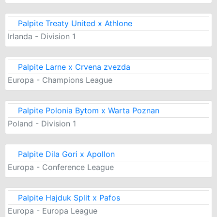
Palpite Treaty United x Athlone
Irlanda - Division 1
Palpite Larne x Crvena zvezda
Europa - Champions League
Palpite Polonia Bytom x Warta Poznan
Poland - Division 1
Palpite Dila Gori x Apollon
Europa - Conference League
Palpite Hajduk Split x Pafos
Europa - Europa League