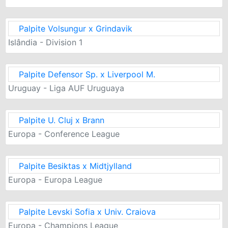
Palpite Volsungur x Grindavik
Islândia - Division 1
Palpite Defensor Sp. x Liverpool M.
Uruguay - Liga AUF Uruguaya
Palpite U. Cluj x Brann
Europa - Conference League
Palpite Besiktas x Midtjylland
Europa - Europa League
Palpite Levski Sofia x Univ. Craiova
Europa - Champions League