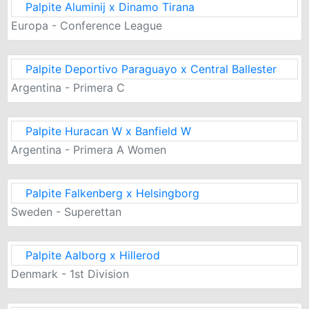
Palpite Aluminij x Dinamo Tirana
Europa - Conference League
Palpite Deportivo Paraguayo x Central Ballester
Argentina - Primera C
Palpite Huracan W x Banfield W
Argentina - Primera A Women
Palpite Falkenberg x Helsingborg
Sweden - Superettan
Palpite Aalborg x Hillerod
Denmark - 1st Division