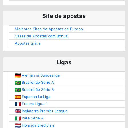
Site de apostas
Melhores Sites de Apostas de Futebol
Casas de Apostas com Bônus
Apostas grátis
Ligas
Alemanha Bundesliga
Brasileirão Série A
Brasileirão Série B
Espanha La Liga
França Ligue 1
Inglaterra Premier League
Itália Série A
Holanda Eredivisie