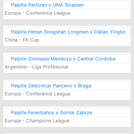
Palpite Partizan x UNA Strassen
Europa - Conference League
Palpite Henan Songshan Longmen x Dalian Yingbo
China - FA Cup
Palpite Gimnasia Mendoza x Central Cordoba
Argentina - Liga Profesional
Palpite Zeleznicar Pancevo x Braga
Europa - Conference League
Palpite Fenerbahce x Gornik Zabrze
Europa - Champions League