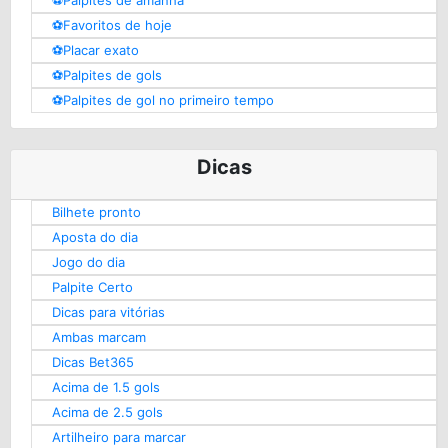
⚽️Palpites de amanhã
⚽️Favoritos de hoje
⚽️Placar exato
⚽️Palpites de gols
⚽️Palpites de gol no primeiro tempo
Dicas
Bilhete pronto
Aposta do dia
Jogo do dia
Palpite Certo
Dicas para vitórias
Ambas marcam
Dicas Bet365
Acima de 1.5 gols
Acima de 2.5 gols
Artilheiro para marcar