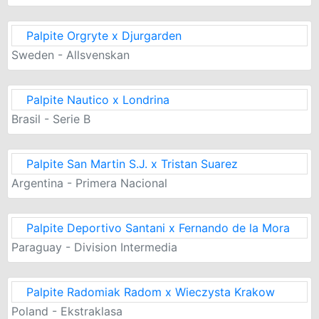
Palpite Orgryte x Djurgarden
Sweden - Allsvenskan
Palpite Nautico x Londrina
Brasil - Serie B
Palpite San Martin S.J. x Tristan Suarez
Argentina - Primera Nacional
Palpite Deportivo Santani x Fernando de la Mora
Paraguay - Division Intermedia
Palpite Radomiak Radom x Wieczysta Krakow
Poland - Ekstraklasa