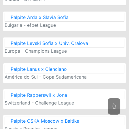
Palpite Arda x Slavia Sofia
Bulgaria - efbet League
Palpite Levski Sofia x Univ. Craiova
Europa - Champions League
Palpite Lanus x Cienciano
América do Sul - Copa Sudamericana
Palpite Rapperswil x Jona
Switzerland - Challenge League
👆
Palpite CSKA Moscow x Baltika
Russia - Premier League