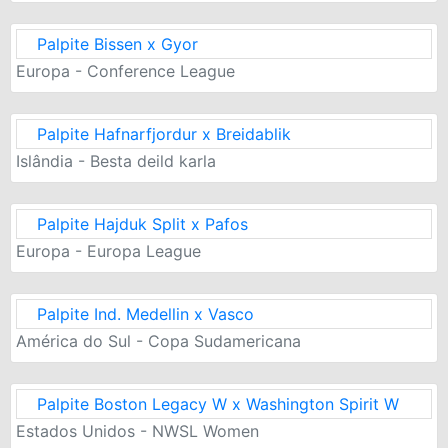
Palpite Bissen x Gyor
Europa - Conference League
Palpite Hafnarfjordur x Breidablik
Islândia - Besta deild karla
Palpite Hajduk Split x Pafos
Europa - Europa League
Palpite Ind. Medellin x Vasco
América do Sul - Copa Sudamericana
Palpite Boston Legacy W x Washington Spirit W
Estados Unidos - NWSL Women