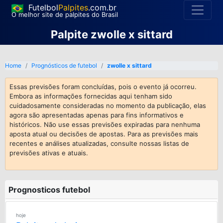
Futelbol
Palpites
.com.br
O melhor site de palpites do Brasil
Palpite zwolle x sittard
Home
Prognósticos de futebol
zwolle x sittard
Essas previsões foram concluídas, pois o evento já ocorreu.
Embora as informações fornecidas aqui tenham sido
cuidadosamente consideradas no momento da publicação, elas
agora são apresentadas apenas para fins informativos e
históricos. Não use essas previsões expiradas para nenhuma
aposta atual ou decisões de apostas. Para as previsões mais
recentes e análises atualizadas, consulte nossas listas de
previsões ativas e atuais.
Prognosticos futebol
hoje