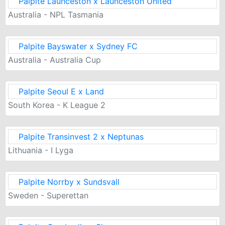
Palpite Launceston x Launceston United
Australia - NPL Tasmania
Palpite Bayswater x Sydney FC
Australia - Australia Cup
Palpite Seoul E x Land
South Korea - K League 2
Palpite Transinvest 2 x Neptunas
Lithuania - I Lyga
Palpite Norrby x Sundsvall
Sweden - Superettan