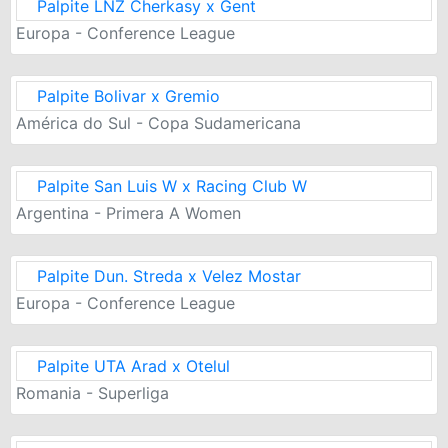
Palpite LNZ Cherkasy x Gent
Europa - Conference League
Palpite Bolivar x Gremio
América do Sul - Copa Sudamericana
Palpite San Luis W x Racing Club W
Argentina - Primera A Women
Palpite Dun. Streda x Velez Mostar
Europa - Conference League
Palpite UTA Arad x Otelul
Romania - Superliga