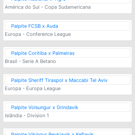
América do Sul - Copa Sudamericana
Palpite FCSB x Auda
Europa - Conference League
Palpite Coritiba x Palmeiras
Brasil - Serie A Betano
Palpite Sheriff Tiraspol x Maccabi Tel Aviv
Europa - Europa League
Palpite Volsungur x Grindavik
Islândia - Division 1
Palpite Vikingur Reykjavik x Keflavik