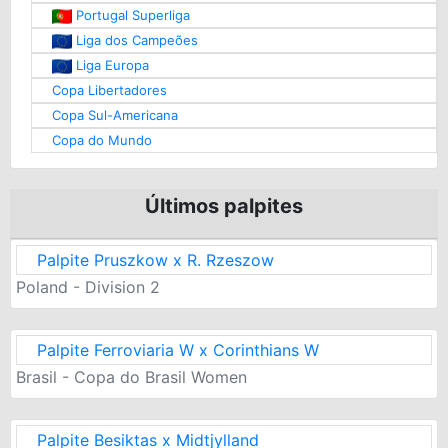
Portugal Superliga
Liga dos Campeões
Liga Europa
Copa Libertadores
Copa Sul-Americana
Copa do Mundo
Últimos palpites
Palpite Pruszkow x R. Rzeszow
Poland - Division 2
Palpite Ferroviaria W x Corinthians W
Brasil - Copa do Brasil Women
Palpite Besiktas x Midtjylland