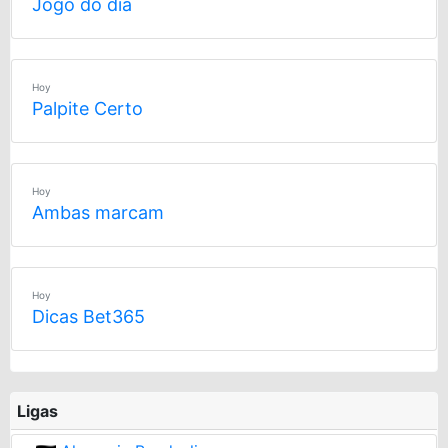
Jogo do dia
Hoy
Palpite Certo
Hoy
Ambas marcam
Hoy
Dicas Bet365
Ligas