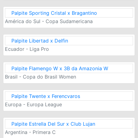
Palpite Sporting Cristal x Bragantino
América do Sul - Copa Sudamericana
Palpite Libertad x Delfin
Ecuador - Liga Pro
Palpite Flamengo W x 3B da Amazonia W
Brasil - Copa do Brasil Women
Palpite Twente x Ferencvaros
Europa - Europa League
Palpite Estrella Del Sur x Club Lujan
Argentina - Primera C