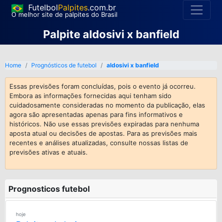
Futelbol
Palpites
.com.br
O melhor site de palpites do Brasil
Palpite aldosivi x banfield
Home
Prognósticos de futebol
aldosivi x banfield
Essas previsões foram concluídas, pois o evento já ocorreu.
Embora as informações fornecidas aqui tenham sido
cuidadosamente consideradas no momento da publicação, elas
agora são apresentadas apenas para fins informativos e
históricos. Não use essas previsões expiradas para nenhuma
aposta atual ou decisões de apostas. Para as previsões mais
recentes e análises atualizadas, consulte nossas listas de
previsões ativas e atuais.
Prognosticos futebol
hoje