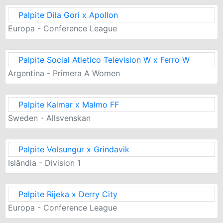
Palpite Dila Gori x Apollon
Europa - Conference League
Palpite Social Atletico Television W x Ferro W
Argentina - Primera A Women
Palpite Kalmar x Malmo FF
Sweden - Allsvenskan
Palpite Volsungur x Grindavik
Islândia - Division 1
Palpite Rijeka x Derry City
Europa - Conference League