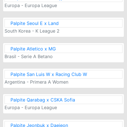
Europa - Europa League
Palpite Seoul E x Land
South Korea - K League 2
Palpite Atletico x MG
Brasil - Serie A Betano
Palpite San Luis W x Racing Club W
Argentina - Primera A Women
Palpite Qarabag x CSKA Sofia
Europa - Europa League
Palpite Jeonbuk x Daejeon