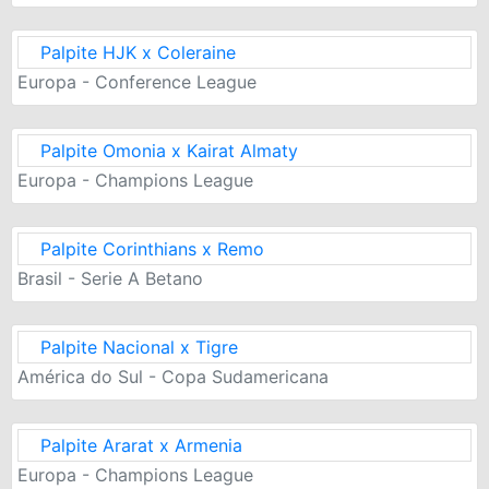
Palpite HJK x Coleraine
Europa - Conference League
Palpite Omonia x Kairat Almaty
Europa - Champions League
Palpite Corinthians x Remo
Brasil - Serie A Betano
Palpite Nacional x Tigre
América do Sul - Copa Sudamericana
Palpite Ararat x Armenia
Europa - Champions League