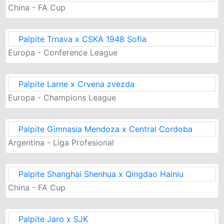
China - FA Cup
Palpite Trnava x CSKA 1948 Sofia
Europa - Conference League
Palpite Larne x Crvena zvezda
Europa - Champions League
Palpite Gimnasia Mendoza x Central Cordoba
Argentina - Liga Profesional
Palpite Shanghai Shenhua x Qingdao Hainiu
China - FA Cup
Palpite Jaro x SJK