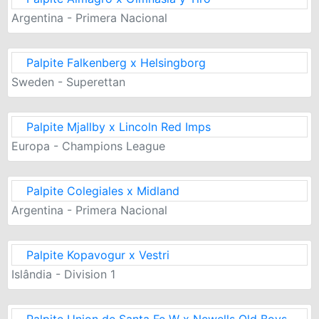
Argentina - Primera Nacional
Palpite Falkenberg x Helsingborg
Sweden - Superettan
Palpite Mjallby x Lincoln Red Imps
Europa - Champions League
Palpite Colegiales x Midland
Argentina - Primera Nacional
Palpite Kopavogur x Vestri
Islândia - Division 1