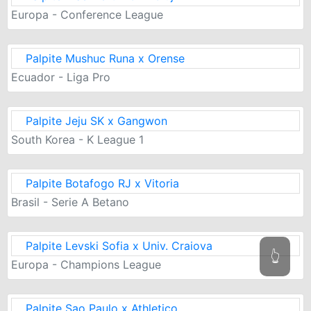
Europa - Conference League
Palpite Mushuc Runa x Orense
Ecuador - Liga Pro
Palpite Jeju SK x Gangwon
South Korea - K League 1
Palpite Botafogo RJ x Vitoria
Brasil - Serie A Betano
Palpite Levski Sofia x Univ. Craiova
👆
Europa - Champions League
Palpite Sao Paulo x Athletico