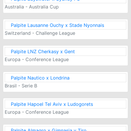
Australia - Australia Cup
Palpite Lausanne Ouchy x Stade Nyonnais
Switzerland - Challenge League
Palpite LNZ Cherkasy x Gent
Europa - Conference League
Palpite Nautico x Londrina
Brasil - Serie B
Palpite Hapoel Tel Aviv x Ludogorets
Europa - Conference League
Palpite Almagro x Gimnasia y Tiro