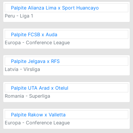
Palpite Alianza Lima x Sport Huancayo
Peru - Liga 1
Palpite FCSB x Auda
Europa - Conference League
Palpite Jelgava x RFS
Latvia - Virsliga
Palpite UTA Arad x Otelul
Romania - Superliga
Palpite Rakow x Valletta
Europa - Conference League