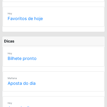
Hoy
Favoritos de hoje
Dicas
Hoy
Bilhete pronto
Mañana
Aposta do dia
Hoy