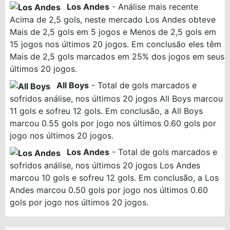
Los Andes
- Análise mais recente
Acima de 2,5 gols, neste mercado Los Andes obteve
Mais de 2,5 gols em 5 jogos e Menos de 2,5 gols em
15 jogos nos últimos 20 jogos. Em conclusão eles têm
Mais de 2,5 gols marcados em 25% dos jogos em seus
últimos 20 jogos.
All Boys
- Total de gols marcados e
sofridos análise, nos últimos 20 jogos All Boys marcou
11 gols e sofreu 12 gols. Em conclusão, a All Boys
marcou 0.55 gols por jogo nos últimos 0.60 gols por
jogo nos últimos 20 jogos.
Los Andes
- Total de gols marcados e
sofridos análise, nos últimos 20 jogos Los Andes
marcou 10 gols e sofreu 12 gols. Em conclusão, a Los
Andes marcou 0.50 gols por jogo nos últimos 0.60
gols por jogo nos últimos 20 jogos.