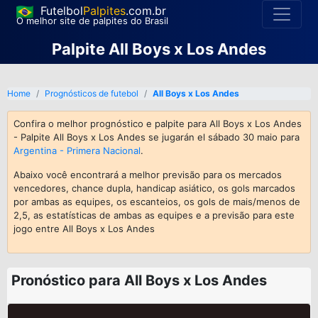
Futelbol
Palpites
.com.br
O melhor site de palpites do Brasil
Palpite All Boys x Los Andes
Home
Prognósticos de futebol
All Boys x Los Andes
Confira o melhor prognóstico e palpite para All Boys x Los Andes
- Palpite All Boys x Los Andes se jugarán el sábado 30 maio para
Argentina - Primera Nacional
.
Abaixo você encontrará a melhor previsão para os mercados
vencedores, chance dupla, handicap asiático, os gols marcados
por ambas as equipes, os escanteios, os gols de mais/menos de
2,5, as estatísticas de ambas as equipes e a previsão para este
jogo entre All Boys x Los Andes
Pronóstico para All Boys x Los Andes