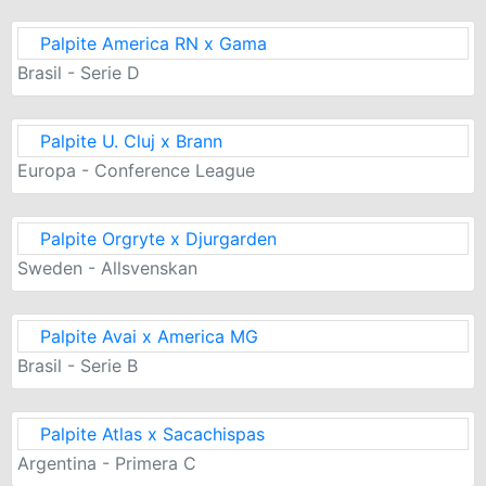
Palpite America RN x Gama
Brasil - Serie D
Palpite U. Cluj x Brann
Europa - Conference League
Palpite Orgryte x Djurgarden
Sweden - Allsvenskan
Palpite Avai x America MG
Brasil - Serie B
Palpite Atlas x Sacachispas
Argentina - Primera C