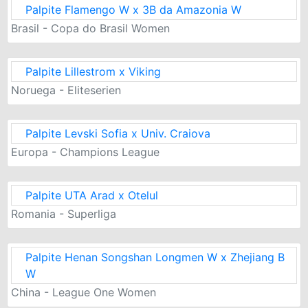
Palpite Flamengo W x 3B da Amazonia W
Brasil - Copa do Brasil Women
Palpite Lillestrom x Viking
Noruega - Eliteserien
Palpite Levski Sofia x Univ. Craiova
Europa - Champions League
Palpite UTA Arad x Otelul
Romania - Superliga
Palpite Henan Songshan Longmen W x Zhejiang B
W
China - League One Women