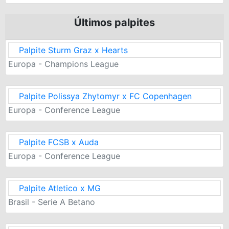
Últimos palpites
Palpite Sturm Graz x Hearts
Europa - Champions League
Palpite Polissya Zhytomyr x FC Copenhagen
Europa - Conference League
Palpite FCSB x Auda
Europa - Conference League
Palpite Atletico x MG
Brasil - Serie A Betano