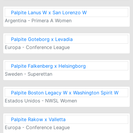
Palpite Lanus W x San Lorenzo W
Argentina - Primera A Women
Palpite Goteborg x Levadia
Europa - Conference League
Palpite Falkenberg x Helsingborg
Sweden - Superettan
Palpite Boston Legacy W x Washington Spirit W
Estados Unidos - NWSL Women
Palpite Rakow x Valletta
Europa - Conference League