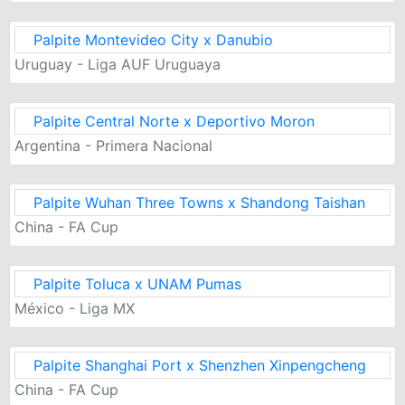
Palpite Montevideo City x Danubio
Uruguay - Liga AUF Uruguaya
Palpite Central Norte x Deportivo Moron
Argentina - Primera Nacional
Palpite Wuhan Three Towns x Shandong Taishan
China - FA Cup
Palpite Toluca x UNAM Pumas
México - Liga MX
Palpite Shanghai Port x Shenzhen Xinpengcheng
China - FA Cup