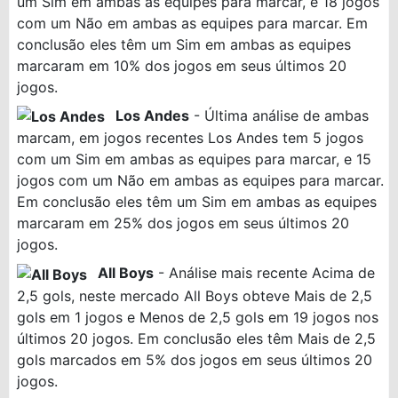
um Sim em ambas as equipes para marcar, e 18 jogos
com um Não em ambas as equipes para marcar. Em
conclusão eles têm um Sim em ambas as equipes
marcaram em 10% dos jogos em seus últimos 20
jogos.
Los Andes
- Última análise de ambas
marcam, em jogos recentes Los Andes tem 5 jogos
com um Sim em ambas as equipes para marcar, e 15
jogos com um Não em ambas as equipes para marcar.
Em conclusão eles têm um Sim em ambas as equipes
marcaram em 25% dos jogos em seus últimos 20
jogos.
All Boys
- Análise mais recente Acima de
2,5 gols, neste mercado All Boys obteve Mais de 2,5
gols em 1 jogos e Menos de 2,5 gols em 19 jogos nos
últimos 20 jogos. Em conclusão eles têm Mais de 2,5
gols marcados em 5% dos jogos em seus últimos 20
jogos.