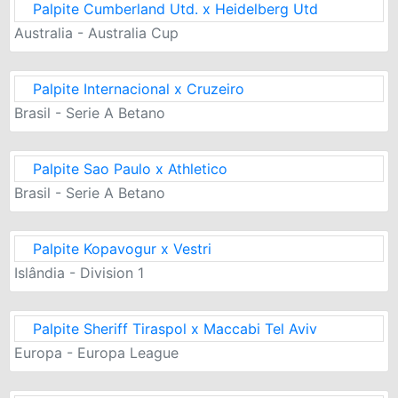
Palpite Cumberland Utd. x Heidelberg Utd
Australia - Australia Cup
Palpite Internacional x Cruzeiro
Brasil - Serie A Betano
Palpite Sao Paulo x Athletico
Brasil - Serie A Betano
Palpite Kopavogur x Vestri
Islândia - Division 1
Palpite Sheriff Tiraspol x Maccabi Tel Aviv
Europa - Europa League