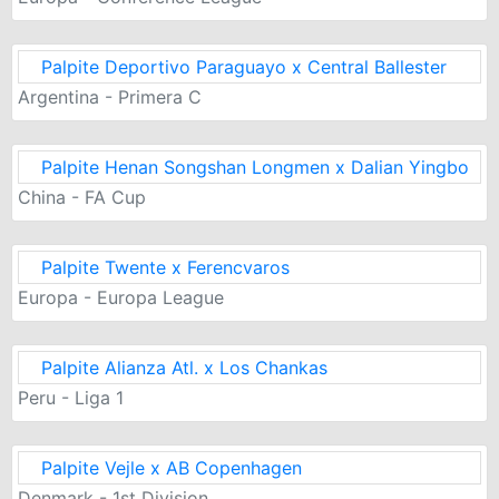
Palpite Deportivo Paraguayo x Central Ballester
Argentina - Primera C
Palpite Henan Songshan Longmen x Dalian Yingbo
China - FA Cup
Palpite Twente x Ferencvaros
Europa - Europa League
Palpite Alianza Atl. x Los Chankas
Peru - Liga 1
Palpite Vejle x AB Copenhagen
Denmark - 1st Division