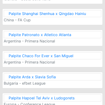
Palpite Shanghai Shenhua x Qingdao Hainiu
China - FA Cup
Palpite Patronato x Atletico Atlanta
Argentina - Primera Nacional
Palpite Chaco For Ever x San Miguel
Argentina - Primera Nacional
Palpite Arda x Slavia Sofia
Bulgaria - efbet League
Palpite Hapoel Tel Aviv x Ludogorets
Europa - Conference League