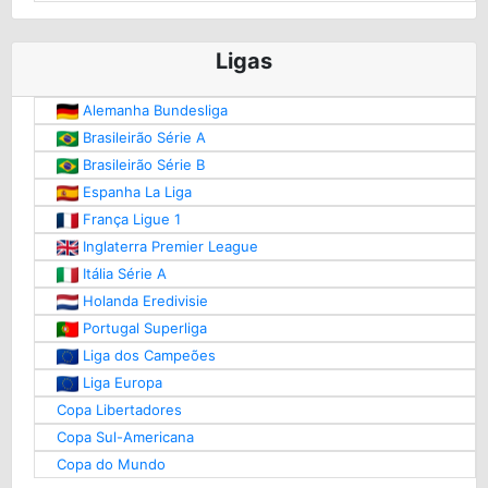
Ligas
Alemanha Bundesliga
Brasileirão Série A
Brasileirão Série B
Espanha La Liga
França Ligue 1
Inglaterra Premier League
Itália Série A
Holanda Eredivisie
Portugal Superliga
Liga dos Campeões
Liga Europa
Copa Libertadores
Copa Sul-Americana
Copa do Mundo