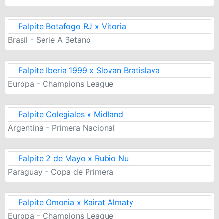
Palpite Botafogo RJ x Vitoria
Brasil - Serie A Betano
Palpite Iberia 1999 x Slovan Bratislava
Europa - Champions League
Palpite Colegiales x Midland
Argentina - Primera Nacional
Palpite 2 de Mayo x Rubio Nu
Paraguay - Copa de Primera
Palpite Omonia x Kairat Almaty
Europa - Champions League