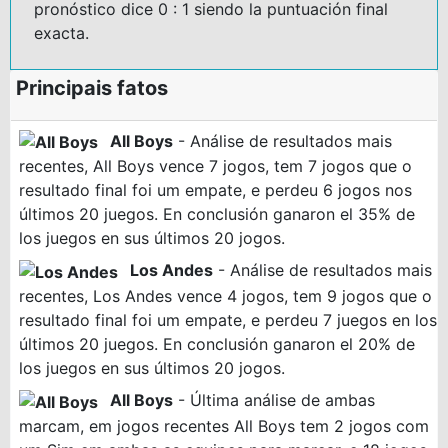
pronóstico dice 0 : 1 siendo la puntuación final
exacta.
Principais fatos
All Boys
- Análise de resultados mais
recentes, All Boys vence 7 jogos, tem 7 jogos que o
resultado final foi um empate, e perdeu 6 jogos nos
últimos 20 juegos. En conclusión ganaron el 35% de
los juegos en sus últimos 20 jogos.
Los Andes
- Análise de resultados mais
recentes, Los Andes vence 4 jogos, tem 9 jogos que o
resultado final foi um empate, e perdeu 7 juegos en los
últimos 20 juegos. En conclusión ganaron el 20% de
los juegos en sus últimos 20 jogos.
All Boys
- Última análise de ambas
marcam, em jogos recentes All Boys tem 2 jogos com