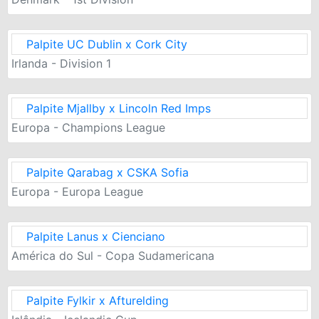
Palpite UC Dublin x Cork City
Irlanda - Division 1
Palpite Mjallby x Lincoln Red Imps
Europa - Champions League
Palpite Qarabag x CSKA Sofia
Europa - Europa League
Palpite Lanus x Cienciano
América do Sul - Copa Sudamericana
Palpite Fylkir x Afturelding