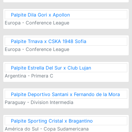
Palpite Dila Gori x Apollon
Europa - Conference League
Palpite Trnava x CSKA 1948 Sofia
Europa - Conference League
Palpite Estrella Del Sur x Club Lujan
Argentina - Primera C
Palpite Deportivo Santani x Fernando de la Mora
Paraguay - Division Intermedia
Palpite Sporting Cristal x Bragantino
América do Sul - Copa Sudamericana