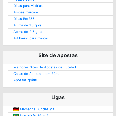
Dicas para vitórias
Ambas marcam
Dicas Bet365
Acima de 1.5 gols
Acima de 2.5 gols
Artilheiro para marcar
Site de apostas
Melhores Sites de Apostas de Futebol
Casas de Apostas com Bônus
Apostas grátis
Ligas
Alemanha Bundesliga
Brasileirão Série A