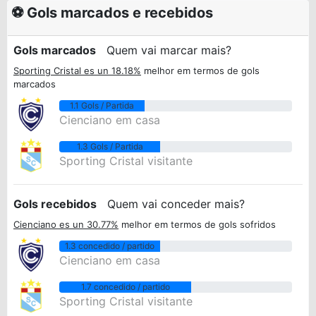
⚽ Gols marcados e recebidos
Gols marcados
Quem vai marcar mais?
Sporting Cristal es un 18.18%
melhor em termos de gols
marcados
1.1 Gols / Partida
Cienciano em casa
1.3 Gols / Partida
Sporting Cristal visitante
Gols recebidos
Quem vai conceder mais?
Cienciano es un 30.77%
melhor em termos de gols sofridos
1.3 concedido / partido
Cienciano em casa
1.7 concedido / partido
Sporting Cristal visitante