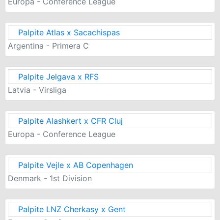
Europa - Conference League
Palpite Atlas x Sacachispas
Argentina - Primera C
Palpite Jelgava x RFS
Latvia - Virsliga
Palpite Alashkert x CFR Cluj
Europa - Conference League
Palpite Vejle x AB Copenhagen
Denmark - 1st Division
Palpite LNZ Cherkasy x Gent