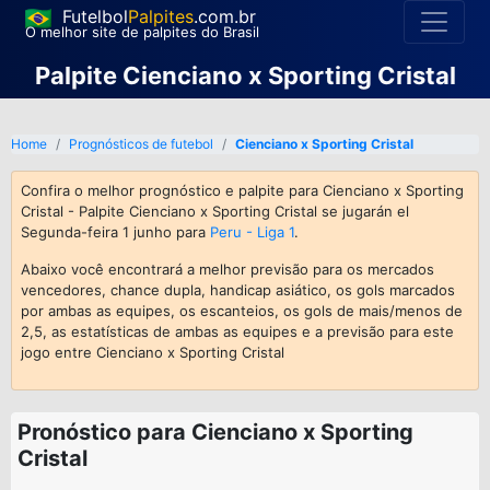
Futelbol
Palpites
.com.br
O melhor site de palpites do Brasil
Palpite Cienciano x Sporting Cristal
Home
Prognósticos de futebol
Cienciano x Sporting Cristal
Confira o melhor prognóstico e palpite para Cienciano x Sporting
Cristal - Palpite Cienciano x Sporting Cristal se jugarán el
Segunda-feira 1 junho para
Peru - Liga 1
.
Abaixo você encontrará a melhor previsão para os mercados
vencedores, chance dupla, handicap asiático, os gols marcados
por ambas as equipes, os escanteios, os gols de mais/menos de
2,5, as estatísticas de ambas as equipes e a previsão para este
jogo entre Cienciano x Sporting Cristal
Pronóstico para Cienciano x Sporting
Cristal