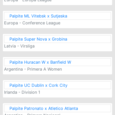
Palpite ML Vitebsk x Sutjeska
Europa - Conference League
Palpite Super Nova x Grobina
Latvia - Virsliga
Palpite Huracan W x Banfield W
Argentina - Primera A Women
Palpite UC Dublin x Cork City
Irlanda - Division 1
Palpite Patronato x Atletico Atlanta