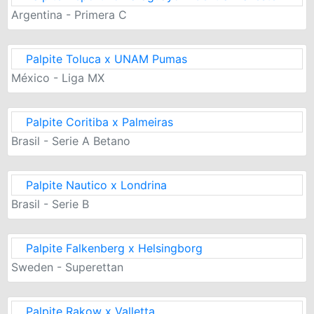
Argentina - Primera C
Palpite Toluca x UNAM Pumas
México - Liga MX
Palpite Coritiba x Palmeiras
Brasil - Serie A Betano
Palpite Nautico x Londrina
Brasil - Serie B
Palpite Falkenberg x Helsingborg
Sweden - Superettan
Palpite Rakow x Valletta