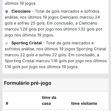
últimos 19 jogos.
Cienciano
- Total de gols marcados e sofridos
análise, nos últimos 19 jogos Cienciano marcou 24
gols e sofreu 25 gols. Em conclusão, a Cienciano
marcou 1.26 gols por jogo nos últimos 1.32 gols por
jogo nos últimos 19 jogos.
Sporting Cristal
- Total de gols marcados e
sofridos análise, nos últimos 19 jogos Sporting Cristal
marcou 22 gols e sofreu 22 gols. Em conclusão, a
Sporting Cristal marcou 1.16 gols por jogo nos últimos
1.16 gols por jogo nos últimos 19 jogos.
Formulário pré-jogo
time da
#
casa
time visitante