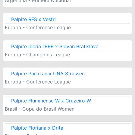
Argentina - Primera Nacional
Palpite RFS x Vestri
Europa - Conference League
Palpite Iberia 1999 x Slovan Bratislava
Europa - Champions League
Palpite Partizan x UNA Strassen
Europa - Conference League
Palpite Fluminense W x Cruzeiro W
Brasil - Copa do Brasil Women
Palpite Floriana x Drita