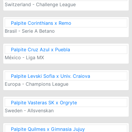
Switzerland - Challenge League
Palpite Corinthians x Remo
Brasil - Serie A Betano
Palpite Cruz Azul x Puebla
México - Liga MX
Palpite Levski Sofia x Univ. Craiova
Europa - Champions League
Palpite Vasteras SK x Orgryte
Sweden - Allsvenskan
Palpite Quilmes x Gimnasia Jujuy