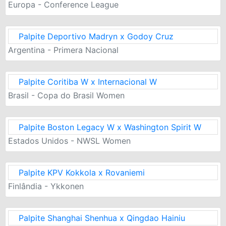
Europa - Conference League
Palpite Deportivo Madryn x Godoy Cruz
Argentina - Primera Nacional
Palpite Coritiba W x Internacional W
Brasil - Copa do Brasil Women
Palpite Boston Legacy W x Washington Spirit W
Estados Unidos - NWSL Women
Palpite KPV Kokkola x Rovaniemi
Finlândia - Ykkonen
Palpite Shanghai Shenhua x Qingdao Hainiu