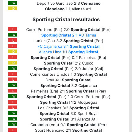
Deportivo Garcilaso 2:3
Cienciano
W
Cienciano
1:1 Alianza Atl.
D
Sporting Cristal resultados
Cerro Porteno (Par) 2:0
Sporting Cristal
(Per)
L
Sporting Cristal
2:1 AD Tarma
W
Junior (Col) 3:2
Sporting Cristal
(Per)
L
FC Cajamarca 3:1
Sporting Cristal
L
Alianza Lima 1:1
Sporting Cristal
D
Sporting Cristal
(Per) 0:2 Palmeiras (Bra)
L
Sporting Cristal
2:2 Cusco
D
Sporting Cristal
(Per) 2:0 Junior (Col)
W
Comerciantes Unidos 1:0
Sporting Cristal
L
Grau 4:1
Sporting Cristal
L
Sporting Cristal
3:2 Cajamarca
W
Palmeiras (Bra) 2:1
Sporting Cristal
(Per)
L
Sporting Cristal
(Per) 1:0 Cerro Porteno (Par)
W
Sporting Cristal
1:2 Moquegua
L
Los Chankas 3:2
Sporting Cristal
L
Sporting Cristal
3:0 Sport Boys
W
Sporting Cristal
3:1 Alianza Atl.
W
Carabobo (Ven) 0:1
Sporting Cristal
(Per)
W
Sport Huancayo 2:1
Sporting Cristal
L