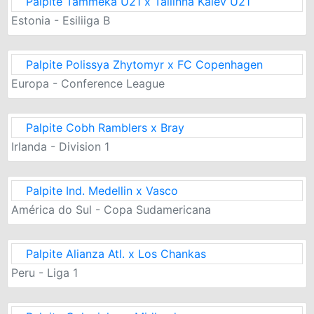
Palpite Tammeka U21 x Tallinna Kalev U21
Estonia - Esiliiga B
Palpite Polissya Zhytomyr x FC Copenhagen
Europa - Conference League
Palpite Cobh Ramblers x Bray
Irlanda - Division 1
Palpite Ind. Medellin x Vasco
América do Sul - Copa Sudamericana
Palpite Alianza Atl. x Los Chankas
Peru - Liga 1