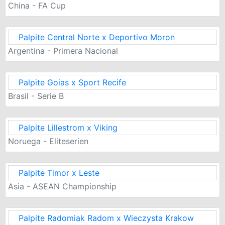
China - FA Cup
Palpite Central Norte x Deportivo Moron
Argentina - Primera Nacional
Palpite Goias x Sport Recife
Brasil - Serie B
Palpite Lillestrom x Viking
Noruega - Eliteserien
Palpite Timor x Leste
Asia - ASEAN Championship
Palpite Radomiak Radom x Wieczysta Krakow