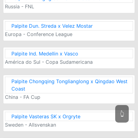
Russia - FNL
Palpite Dun. Streda x Velez Mostar
Europa - Conference League
Palpite Ind. Medellin x Vasco
América do Sul - Copa Sudamericana
Palpite Chongqing Tonglianglong x Qingdao West
Coast
China - FA Cup
👆
Palpite Vasteras SK x Orgryte
Sweden - Allsvenskan