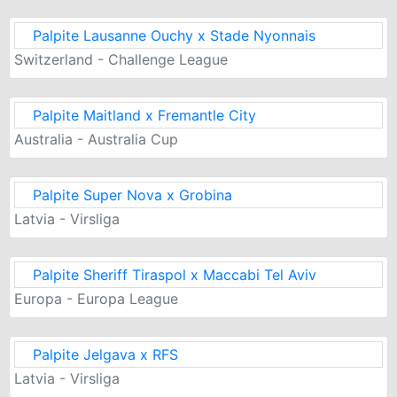
Palpite Lausanne Ouchy x Stade Nyonnais
Switzerland - Challenge League
Palpite Maitland x Fremantle City
Australia - Australia Cup
Palpite Super Nova x Grobina
Latvia - Virsliga
Palpite Sheriff Tiraspol x Maccabi Tel Aviv
Europa - Europa League
Palpite Jelgava x RFS
Latvia - Virsliga