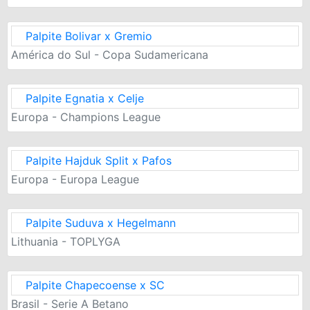
Palpite Bolivar x Gremio
América do Sul - Copa Sudamericana
Palpite Egnatia x Celje
Europa - Champions League
Palpite Hajduk Split x Pafos
Europa - Europa League
Palpite Suduva x Hegelmann
Lithuania - TOPLYGA
Palpite Chapecoense x SC
Brasil - Serie A Betano