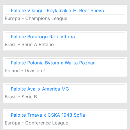
Palpite Vikingur Reykjavik x H. Beer Sheva
Europa - Champions League
Palpite Botafogo RJ x Vitoria
Brasil - Serie A Betano
Palpite Polonia Bytom x Warta Poznan
Poland - Division 1
Palpite Avai x America MG
Brasil - Serie B
Palpite Trnava x CSKA 1948 Sofia
Europa - Conference League