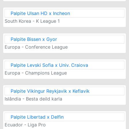
Palpite Ulsan HD x Incheon
South Korea - K League 1
Palpite Bissen x Gyor
Europa - Conference League
Palpite Levski Sofia x Univ. Craiova
Europa - Champions League
Palpite Vikingur Reykjavik x Keflavik
Islândia - Besta deild karla
Palpite Libertad x Delfin
Ecuador - Liga Pro