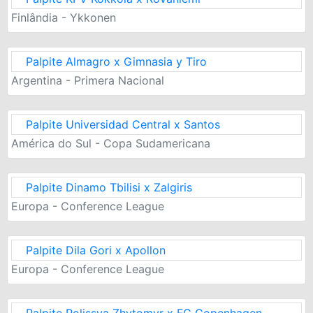
Finlândia - Ykkonen
Palpite Almagro x Gimnasia y Tiro
Argentina - Primera Nacional
Palpite Universidad Central x Santos
América do Sul - Copa Sudamericana
Palpite Dinamo Tbilisi x Zalgiris
Europa - Conference League
Palpite Dila Gori x Apollon
Europa - Conference League