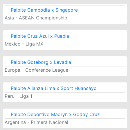
Palpite Cambodia x Singapore
Asia - ASEAN Championship
Palpite Cruz Azul x Puebla
México - Liga MX
Palpite Goteborg x Levadia
Europa - Conference League
Palpite Alianza Lima x Sport Huancayo
Peru - Liga 1
Palpite Deportivo Madryn x Godoy Cruz
Argentina - Primera Nacional