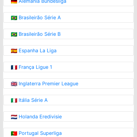
Alemania Bundesliga
Brasileirão Série A
Brasileirão Série B
Espanha La Liga
França Ligue 1
Inglaterra Premier League
Itália Série A
Holanda Eredivisie
Portugal Superliga