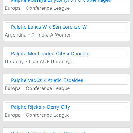
Palpite Polissya Zhytomyr x FC Copenhagen
Europa - Conference League
Palpite Lanus W x San Lorenzo W
Argentina - Primera A Women
Palpite Montevideo City x Danubio
Uruguay - Liga AUF Uruguaya
Palpite Vaduz x Atletic Escaldes
Europa - Conference League
Palpite Rijeka x Derry City
Europa - Conference League