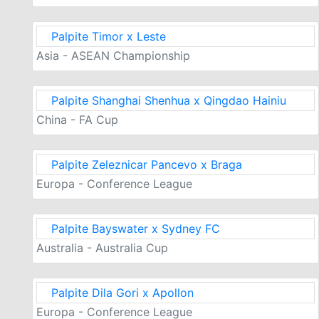
Palpite Timor x Leste
Asia - ASEAN Championship
Palpite Shanghai Shenhua x Qingdao Hainiu
China - FA Cup
Palpite Zeleznicar Pancevo x Braga
Europa - Conference League
Palpite Bayswater x Sydney FC
Australia - Australia Cup
Palpite Dila Gori x Apollon
Europa - Conference League