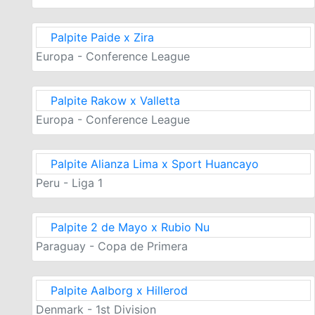
Palpite Paide x Zira
Europa - Conference League
Palpite Rakow x Valletta
Europa - Conference League
Palpite Alianza Lima x Sport Huancayo
Peru - Liga 1
Palpite 2 de Mayo x Rubio Nu
Paraguay - Copa de Primera
Palpite Aalborg x Hillerod
Denmark - 1st Division