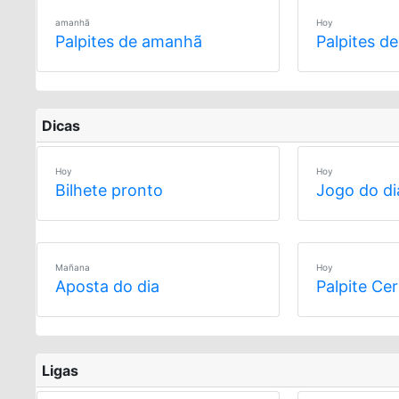
amanhã
Hoy
Palpites de amanhã
Palpites de
Dicas
Hoy
Hoy
Bilhete pronto
Jogo do di
Mañana
Hoy
Aposta do dia
Palpite Ce
Ligas