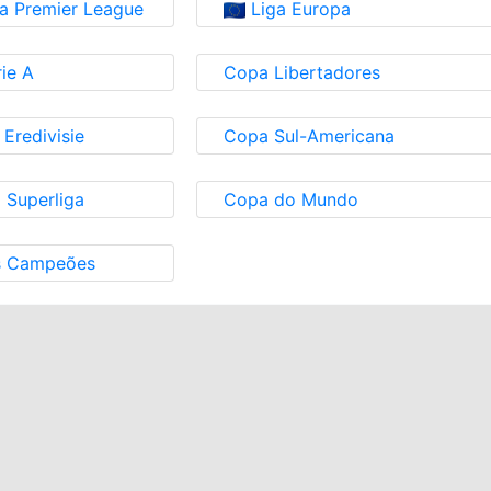
ra Premier League
Liga Europa
rie A
Copa Libertadores
Eredivisie
Copa Sul-Americana
 Superliga
Copa do Mundo
s Campeões