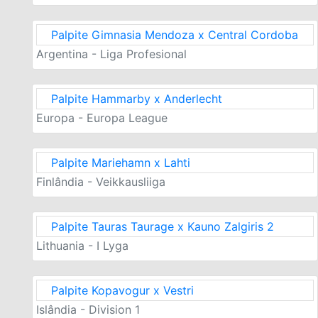
Palpite Gimnasia Mendoza x Central Cordoba
Argentina - Liga Profesional
Palpite Hammarby x Anderlecht
Europa - Europa League
Palpite Mariehamn x Lahti
Finlândia - Veikkausliiga
Palpite Tauras Taurage x Kauno Zalgiris 2
Lithuania - I Lyga
Palpite Kopavogur x Vestri
Islândia - Division 1