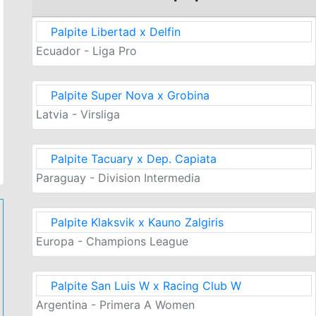
Palpite Libertad x Delfin
Ecuador - Liga Pro
Palpite Super Nova x Grobina
Latvia - Virsliga
Palpite Tacuary x Dep. Capiata
Paraguay - Division Intermedia
Palpite Klaksvik x Kauno Zalgiris
Europa - Champions League
Palpite San Luis W x Racing Club W
Argentina - Primera A Women