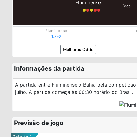
Fluminense
Brasil 
Fluminense
1.792
Melhores Odds
Informações da partida
A partida entre Fluminense x Bahia pela competiçã
julho. A partida começa às 00:30 horário do Brasil.
Previsão de jogo
Palpite 1