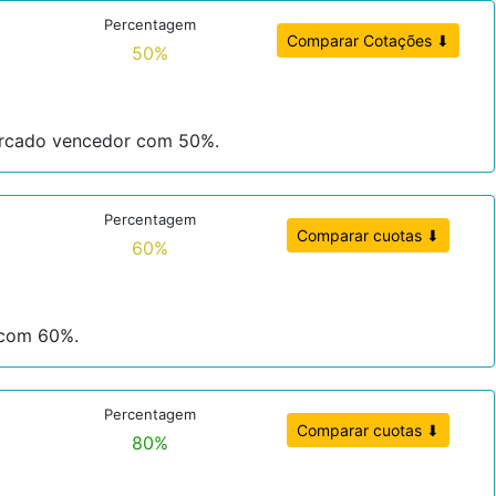
Percentagem
Comparar Cotações ⬇
50%
ercado vencedor com 50%.
Percentagem
Comparar cuotas ⬇
60%
 com 60%.
Percentagem
Comparar cuotas ⬇
80%