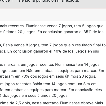
dice 1 : 1 siendo la puntuación final exacta.
mais recentes, Fluminense vence 7 jogos, tem 5 jogos que
os últimos 20 juegos. En conclusión ganaron el 35% de los
, Bahia vence 8 jogos, tem 7 jogos que o resultado final fo
gos. En conclusión ganaron el 40% de los juegos en sus
as marcam, em jogos recentes Fluminense tem 14 jogos
 jogos com um Não em ambas as equipes para marcar. Em
rcaram em 70% dos jogos em seus últimos 20 jogos.
em jogos recentes Bahia tem 14 jogos com um Sim em
ão em ambas as equipes para marcar. Em conclusão eles
dos jogos em seus últimos 20 jogos.
Acima de 2,5 gols, neste mercado Fluminense obteve Mais