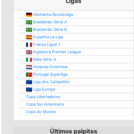
Ligas
Alemanha Bundesliga
Brasileirão Série A
Brasileirão Série B
Espanha La Liga
França Ligue 1
Inglaterra Premier League
Itália Série A
Holanda Eredivisie
Portugal Superliga
Liga dos Campeões
Liga Europa
Copa Libertadores
Copa Sul-Americana
Copa do Mundo
Últimos palpites