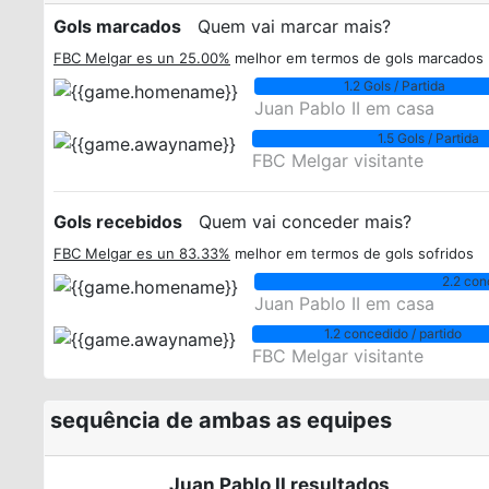
Gols marcados
Quem vai marcar mais?
FBC Melgar es un 25.00%
melhor em termos de gols marcados
1.2 Gols / Partida
Juan Pablo II em casa
1.5 Gols / Partida
FBC Melgar visitante
Gols recebidos
Quem vai conceder mais?
FBC Melgar es un 83.33%
melhor em termos de gols sofridos
2.2 con
Juan Pablo II em casa
1.2 concedido / partido
FBC Melgar visitante
sequência de ambas as equipes
Juan Pablo II resultados