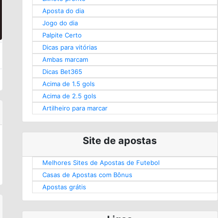
Aposta do dia
Jogo do dia
Palpite Certo
Dicas para vitórias
Ambas marcam
Dicas Bet365
Acima de 1.5 gols
Acima de 2.5 gols
Artilheiro para marcar
Site de apostas
Melhores Sites de Apostas de Futebol
Casas de Apostas com Bônus
Apostas grátis