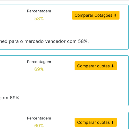
Percentagem
Comparar Cotações ⬇
58%
fined para o mercado vencedor com 58%.
Percentagem
Comparar cuotas ⬇
69%
 com 69%.
Percentagem
Comparar cuotas ⬇
60%