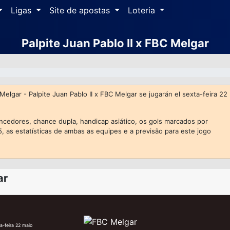
Ligas
Site de apostas
Loteria
Palpite Juan Pablo II x FBC Melgar
Melgar - Palpite Juan Pablo II x FBC Melgar se jugarán el sexta-feira 22
cedores, chance dupla, handicap asiático, os gols marcados por
 as estatísticas de ambas as equipes e a previsão para este jogo
ar
a-feira 22 maio