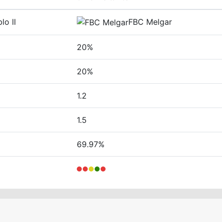
lo II
FBC Melgar
20%
20%
1.2
1.5
69.97%