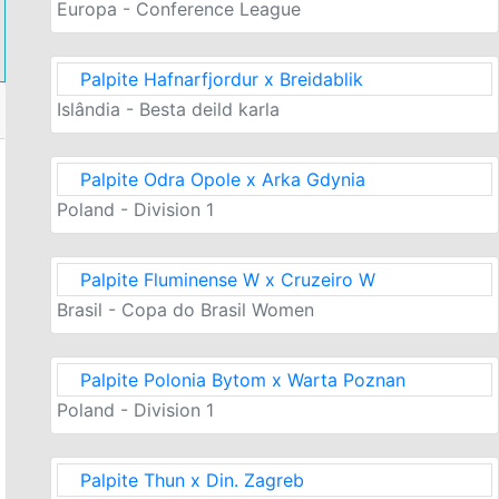
Europa - Conference League
Palpite Hafnarfjordur x Breidablik
Islândia - Besta deild karla
Palpite Odra Opole x Arka Gdynia
Poland - Division 1
Palpite Fluminense W x Cruzeiro W
Brasil - Copa do Brasil Women
Palpite Polonia Bytom x Warta Poznan
Poland - Division 1
Palpite Thun x Din. Zagreb