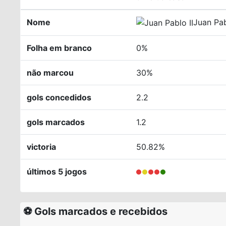
Nome
Juan Pab
Folha em branco
0%
não marcou
30%
gols concedidos
2.2
gols marcados
1.2
victoria
50.82%
últimos 5 jogos
⚽ Gols marcados e recebidos