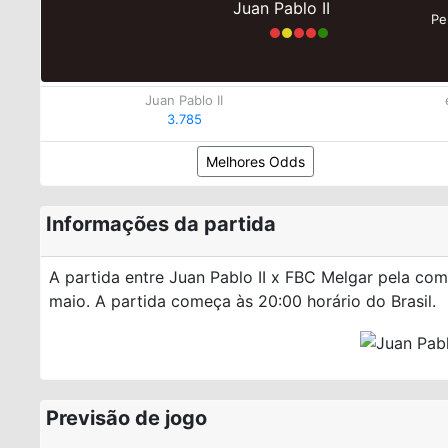
Juan Pablo II
Pe
Juan Pablo II
3.785
Melhores Odds
Informações da partida
A partida entre Juan Pablo II x FBC Melgar pela co
maio. A partida começa às 20:00 horário do Brasil.
Previsão de jogo