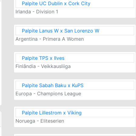
Palpite UC Dublin x Cork City
Irlanda - Division 1
Palpite Lanus W x San Lorenzo W
Argentina - Primera A Women
Palpite TPS x Ilves
Finlândia - Veikkausliiga
Palpite Sabah Baku x KuPS
Europa - Champions League
Palpite Lillestrom x Viking
Noruega - Eliteserien