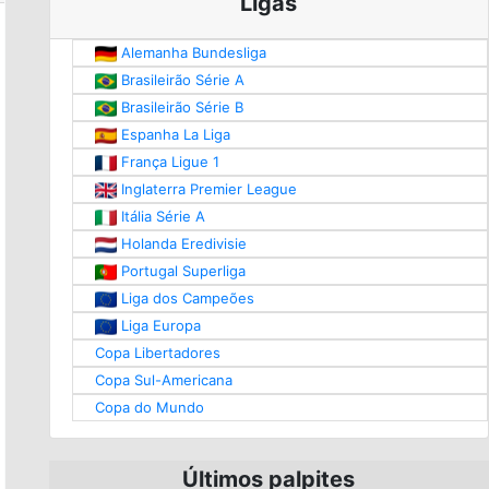
Ligas
Alemanha Bundesliga
Brasileirão Série A
Brasileirão Série B
Espanha La Liga
França Ligue 1
Inglaterra Premier League
Itália Série A
Holanda Eredivisie
Portugal Superliga
Liga dos Campeões
Liga Europa
Copa Libertadores
Copa Sul-Americana
Copa do Mundo
Últimos palpites