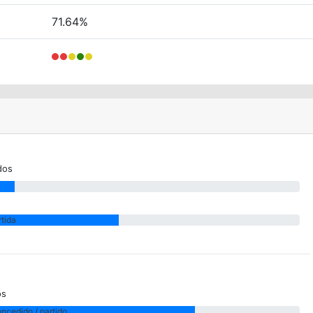
71.64%
dos
rtida
os
oncedido / partido