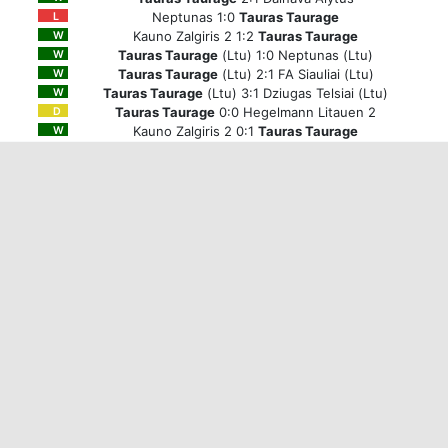
Neptunas 1:0
Tauras Taurage
L
Kauno Zalgiris 2 1:2
Tauras Taurage
W
Tauras Taurage
(Ltu) 1:0 Neptunas (Ltu)
W
Tauras Taurage
(Ltu) 2:1 FA Siauliai (Ltu)
W
Tauras Taurage
(Ltu) 3:1 Dziugas Telsiai (Ltu)
W
Tauras Taurage
0:0 Hegelmann Litauen 2
D
Kauno Zalgiris 2 0:1
Tauras Taurage
W