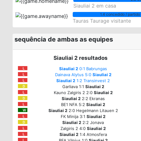
Siauliai 2 em casa
1.4 concedido / partido
Tauras Taurage visitante
sequência de ambas as equipes
Siauliai 2 resultados
Siauliai 2
0:1 Babrungas
L
Dainava Alytus 5:0
Siauliai 2
L
Siauliai 2
1:2 Transinvest 2
L
Garliava 1:1
Siauliai 2
D
Kauno Zalgiris 2 2:0
Siauliai 2
L
Siauliai 2
2:2 Ekranas
D
BE1 NFA 5:2
Siauliai 2
L
Siauliai 2
2:0 Hegelmann Litauen 2
W
FK Minija 3:1
Siauliai 2
L
Siauliai 2
2:2 Jonava
D
Zalgiris 2 4:0
Siauliai 2
L
Siauliai 2
1:4 Atmosfera
L
BFA Vilnius 1:0
Siauliai 2
L