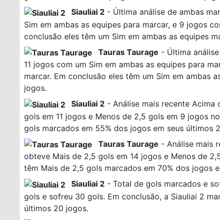
Siauliai 2
- Última análise de ambas mar
Sim em ambas as equipes para marcar, e 9 jogos c
conclusão eles têm um Sim em ambas as equipes ma
Tauras Taurage
- Última anális
11 jogos com um Sim em ambas as equipes para ma
marcar. Em conclusão eles têm um Sim em ambas a
jogos.
Siauliai 2
- Análise mais recente Acima d
gols em 11 jogos e Menos de 2,5 gols em 9 jogos no
gols marcados em 55% dos jogos em seus últimos 2
Tauras Taurage
- Análise mais 
obteve Mais de 2,5 gols em 14 jogos e Menos de 2,5
têm Mais de 2,5 gols marcados em 70% dos jogos e
Siauliai 2
- Total de gols marcados e sof
gols e sofreu 30 gols. Em conclusão, a Siauliai 2 ma
últimos 20 jogos.