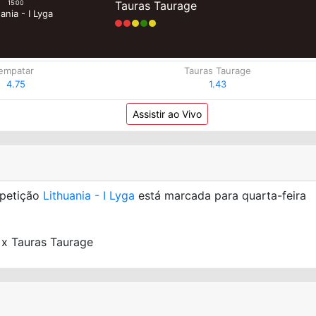
Tauras Taurage
15:00
ania - I Lyga
empatar
Tauras Taurage
4.75
1.43
Assistir ao Vivo
mpetição
Lithuania - I Lyga
está marcada para quarta-feira