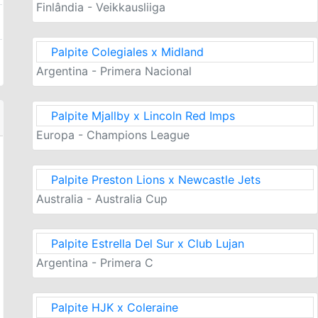
Finlândia - Veikkausliiga
Palpite Colegiales x Midland
Argentina - Primera Nacional
Palpite Mjallby x Lincoln Red Imps
Europa - Champions League
Palpite Preston Lions x Newcastle Jets
Australia - Australia Cup
Palpite Estrella Del Sur x Club Lujan
Argentina - Primera C
Palpite HJK x Coleraine