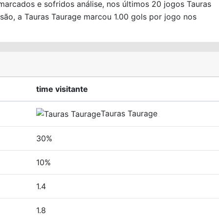
marcados e sofridos análise, nos últimos 20 jogos Tauras
são, a Tauras Taurage marcou 1.00 gols por jogo nos
time visitante
Tauras Taurage
30%
10%
1.4
1.8