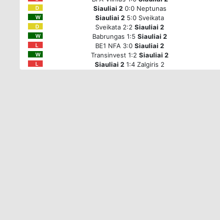
Siauliai 2
0:0 Neptunas
D
Siauliai 2
5:0 Sveikata
W
Sveikata 2:2
Siauliai 2
D
Babrungas 1:5
Siauliai 2
W
BE1 NFA 3:0
Siauliai 2
L
Transinvest 1:2
Siauliai 2
W
Siauliai 2
1:4 Zalgiris 2
L