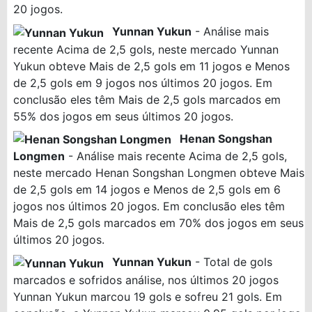
20 jogos.
Yunnan Yukun
- Análise mais
recente Acima de 2,5 gols, neste mercado Yunnan
Yukun obteve Mais de 2,5 gols em 11 jogos e Menos
de 2,5 gols em 9 jogos nos últimos 20 jogos. Em
conclusão eles têm Mais de 2,5 gols marcados em
55% dos jogos em seus últimos 20 jogos.
Henan Songshan
Longmen
- Análise mais recente Acima de 2,5 gols,
neste mercado Henan Songshan Longmen obteve Mais
de 2,5 gols em 14 jogos e Menos de 2,5 gols em 6
jogos nos últimos 20 jogos. Em conclusão eles têm
Mais de 2,5 gols marcados em 70% dos jogos em seus
últimos 20 jogos.
Yunnan Yukun
- Total de gols
marcados e sofridos análise, nos últimos 20 jogos
Yunnan Yukun marcou 19 gols e sofreu 21 gols. Em