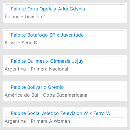
Palpite Odra Opole x Arka Gdynia
Poland - Division 1
Palpite Botafogo SP x Juventude
Brasil - Serie B
Palpite Quilmes x Gimnasia Jujuy
Argentina - Primera Nacional
Palpite Bolivar x Gremio
América do Sul - Copa Sudamericana
Palpite Social Atletico Television W x Ferro W
Argentina - Primera A Women