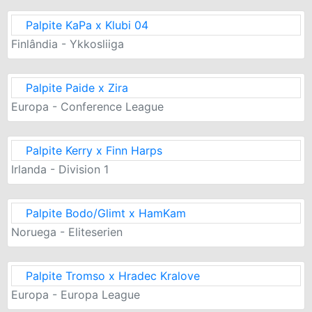
Palpite KaPa x Klubi 04
Finlândia - Ykkosliiga
Palpite Paide x Zira
Europa - Conference League
Palpite Kerry x Finn Harps
Irlanda - Division 1
Palpite Bodo/Glimt x HamKam
Noruega - Eliteserien
Palpite Tromso x Hradec Kralove
Europa - Europa League