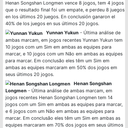
Henan Songshan Longmen vence 8 jogos, tem 4 jogos
que o resultado final foi um empate, e perdeu 8 juegos
en los últimos 20 juegos. En conclusión ganaron el
40% de los juegos en sus últimos 20 jogos.
Yunnan Yukun
- Última análise de
ambas marcam, em jogos recentes Yunnan Yukun tem
10 jogos com um Sim em ambas as equipes para
marcar, e 10 jogos com um Não em ambas as equipes
para marcar. Em conclusão eles têm um Sim em
ambas as equipes marcaram em 50% dos jogos em
seus últimos 20 jogos.
Henan Songshan
Longmen
- Última análise de ambas marcam, em
jogos recentes Henan Songshan Longmen tem 14
jogos com um Sim em ambas as equipes para marcar,
e 6 jogos com um Não em ambas as equipes para
marcar. Em conclusão eles têm um Sim em ambas as
equipes marcaram em 70% dos jogos em seus últimos