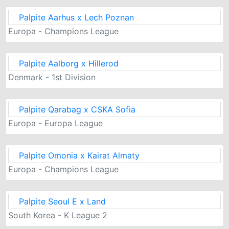
Palpite Aarhus x Lech Poznan
Europa - Champions League
Palpite Aalborg x Hillerod
Denmark - 1st Division
Palpite Qarabag x CSKA Sofia
Europa - Europa League
Palpite Omonia x Kairat Almaty
Europa - Champions League
Palpite Seoul E x Land
South Korea - K League 2