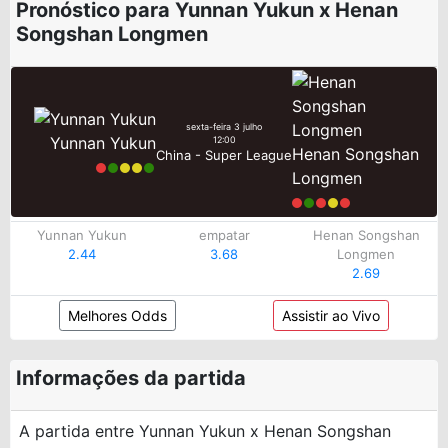
Pronóstico para Yunnan Yukun x Henan
Songshan Longmen
sexta-feira 3 julho
Yunnan Yukun
12:00
Henan Songshan
China - Super League
Longmen
Yunnan Yukun
empatar
Henan Songshan
2.44
3.68
Longmen
2.69
Melhores Odds
Assistir ao Vivo
Informações da partida
A partida entre Yunnan Yukun x Henan Songshan