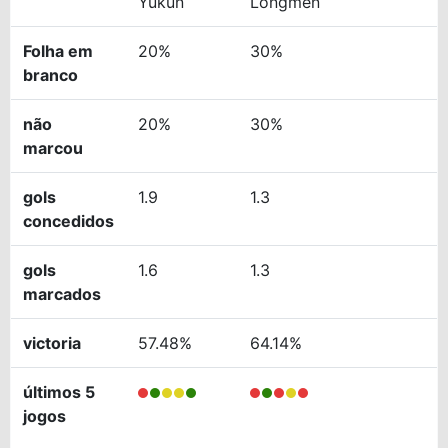
Yukun
Longmen
Folha em
20%
30%
branco
não
20%
30%
marcou
gols
1.9
1.3
concedidos
gols
1.6
1.3
marcados
victoria
57.48%
64.14%
últimos 5
jogos