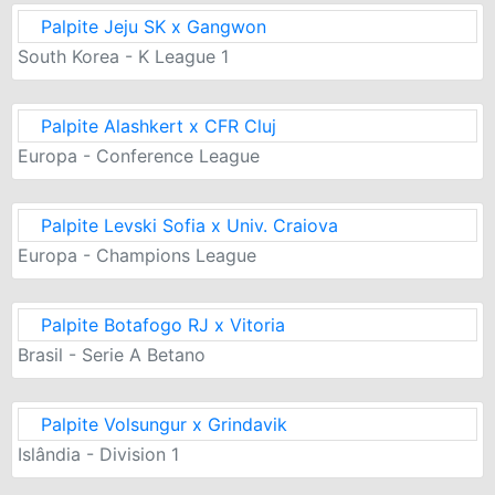
Palpite Jeju SK x Gangwon
South Korea - K League 1
Palpite Alashkert x CFR Cluj
Europa - Conference League
Palpite Levski Sofia x Univ. Craiova
Europa - Champions League
Palpite Botafogo RJ x Vitoria
Brasil - Serie A Betano
Palpite Volsungur x Grindavik
Islândia - Division 1