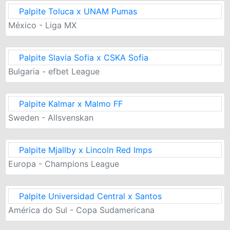
Palpite Toluca x UNAM Pumas
México - Liga MX
Palpite Slavia Sofia x CSKA Sofia
Bulgaria - efbet League
Palpite Kalmar x Malmo FF
Sweden - Allsvenskan
Palpite Mjallby x Lincoln Red Imps
Europa - Champions League
Palpite Universidad Central x Santos
América do Sul - Copa Sudamericana