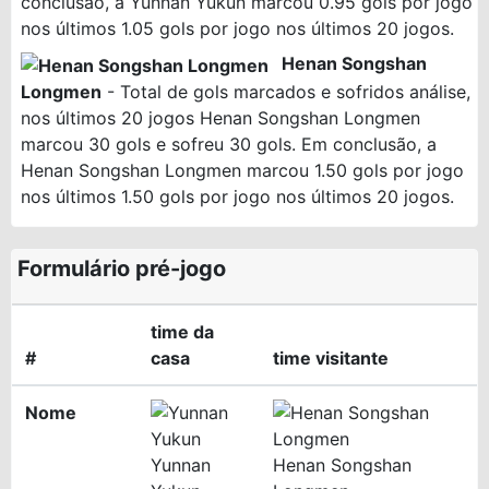
conclusão, a Yunnan Yukun marcou 0.95 gols por jogo
nos últimos 1.05 gols por jogo nos últimos 20 jogos.
Henan Songshan
Longmen
- Total de gols marcados e sofridos análise,
nos últimos 20 jogos Henan Songshan Longmen
marcou 30 gols e sofreu 30 gols. Em conclusão, a
Henan Songshan Longmen marcou 1.50 gols por jogo
nos últimos 1.50 gols por jogo nos últimos 20 jogos.
Formulário pré-jogo
time da
#
casa
time visitante
Nome
Yunnan
Henan Songshan