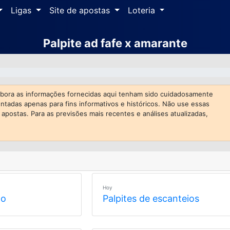
Ligas
Site de apostas
Loteria
Palpite ad fafe x amarante
Embora as informações fornecidas aqui tenham sido cuidadosamente
tadas apenas para fins informativos e históricos. Não use essas
postas. Para as previsões mais recentes e análises atualizadas,
Hoy
to
Palpites de escanteios