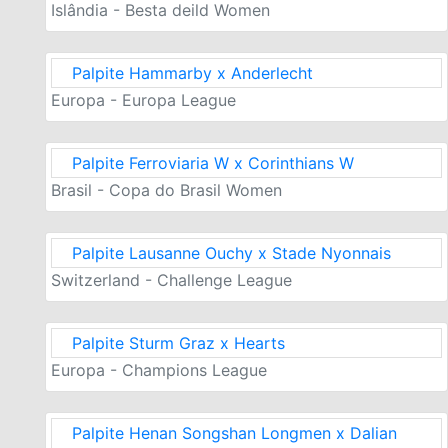
Islândia - Besta deild Women
Palpite Hammarby x Anderlecht
Europa - Europa League
Palpite Ferroviaria W x Corinthians W
Brasil - Copa do Brasil Women
Palpite Lausanne Ouchy x Stade Nyonnais
Switzerland - Challenge League
Palpite Sturm Graz x Hearts
Europa - Champions League
Palpite Henan Songshan Longmen x Dalian