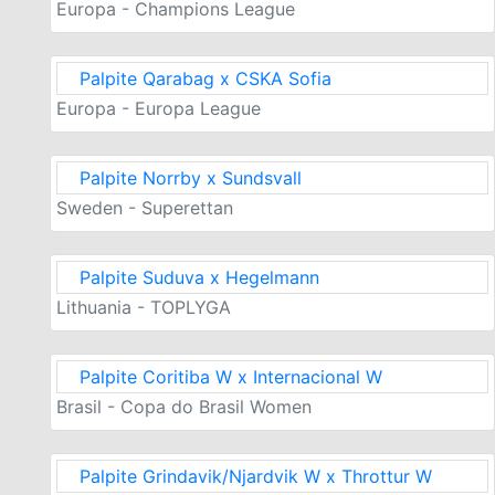
Europa - Champions League
Palpite Qarabag x CSKA Sofia
Europa - Europa League
Palpite Norrby x Sundsvall
Sweden - Superettan
Palpite Suduva x Hegelmann
Lithuania - TOPLYGA
Palpite Coritiba W x Internacional W
Brasil - Copa do Brasil Women
Palpite Grindavik/Njardvik W x Throttur W