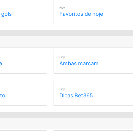
Hoy
 gols
Favoritos de hoje
Hoy
a
Ambas marcam
Hoy
rto
Dicas Bet365