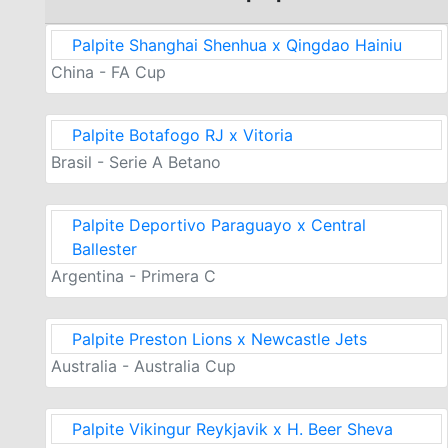
Palpite Shanghai Shenhua x Qingdao Hainiu
China - FA Cup
Palpite Botafogo RJ x Vitoria
Brasil - Serie A Betano
Palpite Deportivo Paraguayo x Central
Ballester
Argentina - Primera C
Palpite Preston Lions x Newcastle Jets
Australia - Australia Cup
Palpite Vikingur Reykjavik x H. Beer Sheva