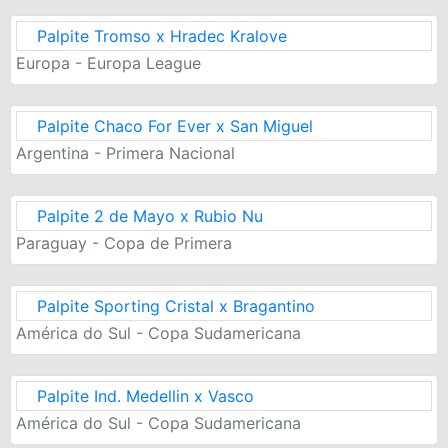
Palpite Tromso x Hradec Kralove
Europa - Europa League
Palpite Chaco For Ever x San Miguel
Argentina - Primera Nacional
Palpite 2 de Mayo x Rubio Nu
Paraguay - Copa de Primera
Palpite Sporting Cristal x Bragantino
América do Sul - Copa Sudamericana
Palpite Ind. Medellin x Vasco
América do Sul - Copa Sudamericana