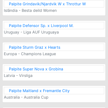
Palpite Grindavik/Njardvik W x Throttur W
Islândia - Besta deild Women
Palpite Defensor Sp. x Liverpool M.
Uruguay - Liga AUF Uruguaya
Palpite Sturm Graz x Hearts
Europa - Champions League
Palpite Super Nova x Grobina
Latvia - Virsliga
Palpite Maitland x Fremantle City
Australia - Australia Cup