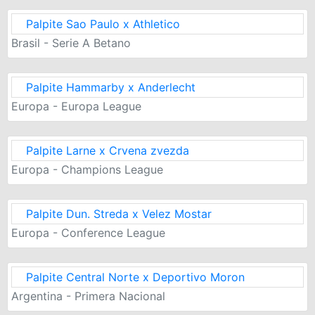
Palpite Sao Paulo x Athletico
Brasil - Serie A Betano
Palpite Hammarby x Anderlecht
Europa - Europa League
Palpite Larne x Crvena zvezda
Europa - Champions League
Palpite Dun. Streda x Velez Mostar
Europa - Conference League
Palpite Central Norte x Deportivo Moron
Argentina - Primera Nacional