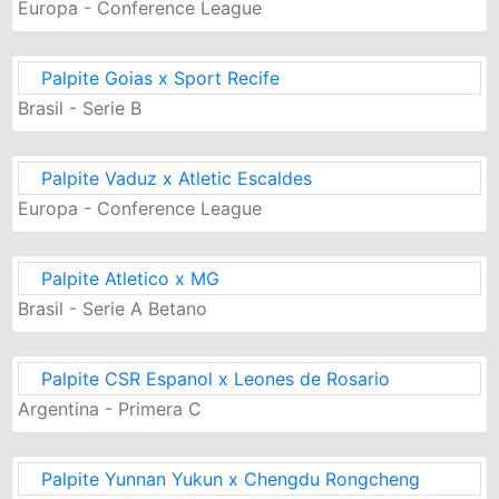
Europa - Conference League
Palpite Goias x Sport Recife
Brasil - Serie B
Palpite Vaduz x Atletic Escaldes
Europa - Conference League
Palpite Atletico x MG
Brasil - Serie A Betano
Palpite CSR Espanol x Leones de Rosario
Argentina - Primera C
Palpite Yunnan Yukun x Chengdu Rongcheng