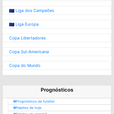
Liga dos Campeões
Liga Europa
Copa Libertadores
Copa Sul-Americana
Copa do Mundo
Prognósticos
⚽️Prognósticos de futebol
⚽️Palpites de hoje