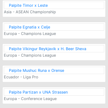
Palpite Timor x Leste
Asia - ASEAN Championship
Palpite Egnatia x Celje
Europa - Champions League
Palpite Vikingur Reykjavik x H. Beer Sheva
Europa - Champions League
Palpite Mushuc Runa x Orense
Ecuador - Liga Pro
Palpite Partizan x UNA Strassen
Europa - Conference League