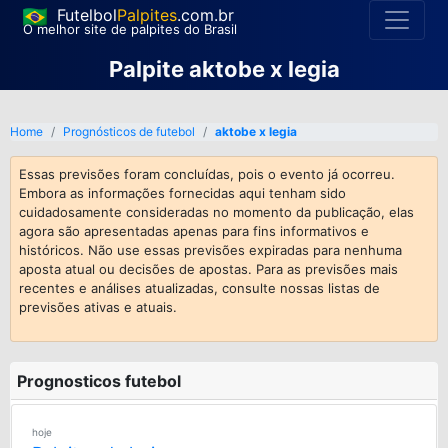
Futelbol
Palpites
.com.br
O melhor site de palpites do Brasil
Palpite aktobe x legia
Home
Prognósticos de futebol
aktobe x legia
Essas previsões foram concluídas, pois o evento já ocorreu.
Embora as informações fornecidas aqui tenham sido
cuidadosamente consideradas no momento da publicação, elas
agora são apresentadas apenas para fins informativos e
históricos. Não use essas previsões expiradas para nenhuma
aposta atual ou decisões de apostas. Para as previsões mais
recentes e análises atualizadas, consulte nossas listas de
previsões ativas e atuais.
Prognosticos futebol
hoje