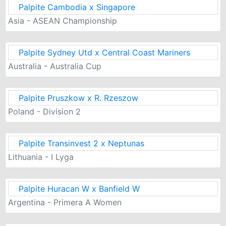
Palpite Cambodia x Singapore
Asia - ASEAN Championship
Palpite Sydney Utd x Central Coast Mariners
Australia - Australia Cup
Palpite Pruszkow x R. Rzeszow
Poland - Division 2
Palpite Transinvest 2 x Neptunas
Lithuania - I Lyga
Palpite Huracan W x Banfield W
Argentina - Primera A Women