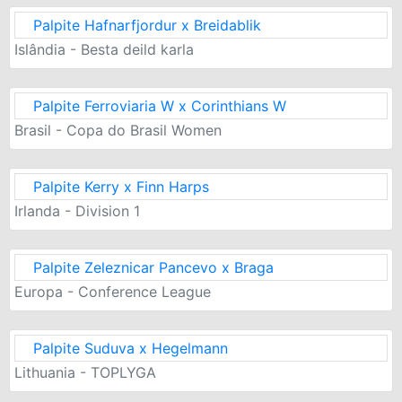
Palpite Hafnarfjordur x Breidablik
Islândia - Besta deild karla
Palpite Ferroviaria W x Corinthians W
Brasil - Copa do Brasil Women
Palpite Kerry x Finn Harps
Irlanda - Division 1
Palpite Zeleznicar Pancevo x Braga
Europa - Conference League
Palpite Suduva x Hegelmann
Lithuania - TOPLYGA