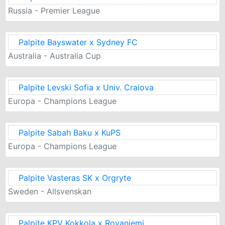
Russia - Premier League
Palpite Bayswater x Sydney FC
Australia - Australia Cup
Palpite Levski Sofia x Univ. Craiova
Europa - Champions League
Palpite Sabah Baku x KuPS
Europa - Champions League
Palpite Vasteras SK x Orgryte
Sweden - Allsvenskan
Palpite KPV Kokkola x Rovaniemi