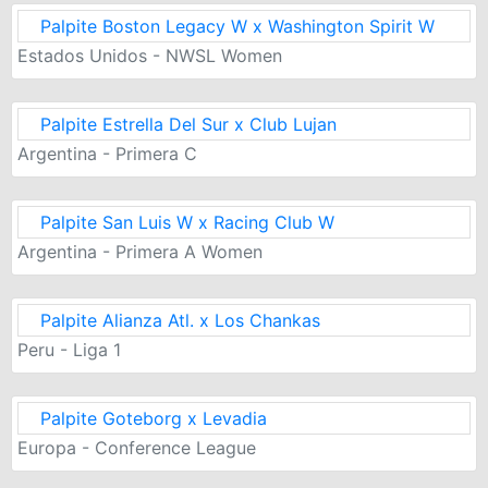
Palpite Boston Legacy W x Washington Spirit W
Estados Unidos - NWSL Women
Palpite Estrella Del Sur x Club Lujan
Argentina - Primera C
Palpite San Luis W x Racing Club W
Argentina - Primera A Women
Palpite Alianza Atl. x Los Chankas
Peru - Liga 1
Palpite Goteborg x Levadia
Europa - Conference League